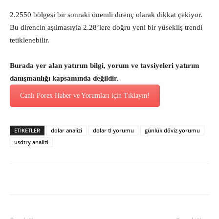
2.2550 bölgesi bir sonraki önemli direnç olarak dikkat çekiyor.
Bu direncin aşılmasıyla 2.28’lere doğru yeni bir yüsekliş trendi
tetiklenebilir.
Burada yer alan yatırım bilgi, yorum ve tavsiyeleri yatırım
danışmanlığı kapsamında değildir.
Canlı Forex Haber ve Yorumları için Tıklayın!
ETİKETLER
dolar analizi
dolar tl yorumu
günlük döviz yorumu
usdtry analizi