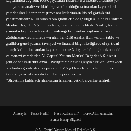
kapsamında değildir. Forex piyasaları risklidir. Bu internet sitesinde yer
alan yorum, analiz ve fikirler güvenilir olduğuna inanılan kaynaklardan
yararlanılarak hazırlanmıştır ve analistlerimizin kişisel görüşlerini
yansıtmaktadır. Kullanılan tablo grafiklerin doğruluğu A1 Capital Yatırım
Menkul Değerler A.Ş. tarafından garanti edilmemektedir. Analiz, fikir ve
yorumlar bilgi amaçlı verilip, herhangi bir menfaat sağlama amacı
güdülmemektedir. Sitede yer alan her türlü Analiz, fikir, yorum, tablo ve
grafikler genel yatırım tavsiyesi ve finansal bilgi niteliğinde olup, ticari
amaçlı kullanılmasından kaynaklanan ve 3. kişiler dahil uğranılan maddi
ve manevi zararlardan A1 Capital Yatırım Menkul Değerler A.Ş. hiçbir
şekilde sorumlu tutulamaz. Üyeliğinizin başlangıcıyla birlikte Forexkocu
tarafından gönderilecek eposta ve SMS şeklindeki forex bültenleri ve
kampanyaları almayı da kabul etmiş sayılırsınız.
*Şirketimiz kaldıraçlı alım-satım işlemleri yetki belgesine sahiptir.
Anasayfa
Forex Nedir?
Nasıl Kullanırım?
Forex Altın Analizleri
Banka Hesap Bilgileri
© A1 Capital Yatırım Menkul Değerler A.Ş.