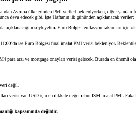
r yandan Avrupa ülkelerinden PMI verileri bekleniyorken, diğer yandan
unca deva edecek gibi. İşte Haftanın ilk gününden açıklanacak veriler;
la açıklanacağını söyleyelim. Euro Bölgesi enflasyon rakamları için
:00’da ise Euro Bölgesi final imalat PMI verisi bekleniyor. Beklenti
r, M4 para arzı ve mortgage onayları verisi gelecek. Burada en önemli o
eri değil.
tları verisi var. USD için en dikkate değer olanı ISM imalat PMI. Faka
şmanlığı kapsamında değildir.