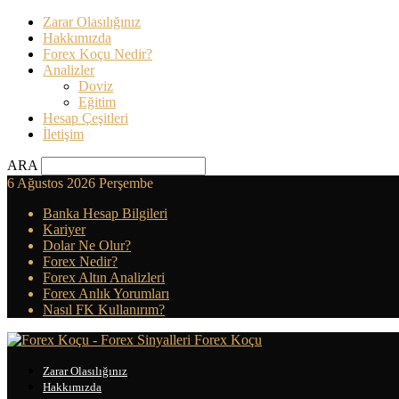
Zarar Olasılığınız
Hakkımızda
Forex Koçu Nedir?
Analizler
Doviz
Eğitim
Hesap Çeşitleri
İletişim
ARA
6 Ağustos 2026 Perşembe
Banka Hesap Bilgileri
Kariyer
Dolar Ne Olur?
Forex Nedir?
Forex Altın Analizleri
Forex Anlık Yorumları
Nasıl FK Kullanırım?
Forex Koçu
Zarar Olasılığınız
Hakkımızda