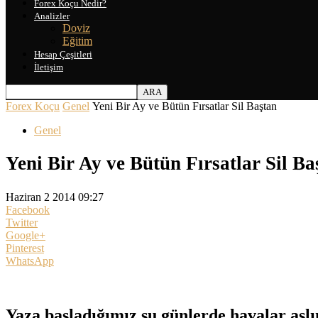
Forex Koçu Nedir?
Analizler
Doviz
Eğitim
Hesap Çeşitleri
İletişim
Forex Koçu
Genel
Yeni Bir Ay ve Bütün Fırsatlar Sil Baştan
Genel
Yeni Bir Ay ve Bütün Fırsatlar Sil Ba
Haziran 2 2014 09:27
Facebook
Twitter
Google+
Pinterest
WhatsApp
Yaza başladığımız şu günlerde havalar aslın