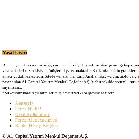
Yasal Uyarı
Burada yer alan yatırım bilgi, yorum ve tavsiyeleri yatırım danışmanlığı kapsamınd
ve analistlerimizin kişisel görüşlerini yansıtmaktadır. Kullanılan tablo grafikler
amacı güdülmemektedir. Sitede yer alan her türlü Analiz, fikir, yorum, tablo ve gr
zararlardan A1 Capital Yatırım Menkul Değerler A.Ş. hiçbir şekilde sorumlu tutu
sayılırsınız.
*Şirketimiz kaldıraçlı alım-satım işlemleri yetki belgesine sahiptir.
Anasayfa
Forex Nedir?
Nasıl Kullanırım?
Forex Altın Analizleri
Banka Hesap Bilgileri
© A1 Capital Yatırım Menkul Değerler A.Ş.