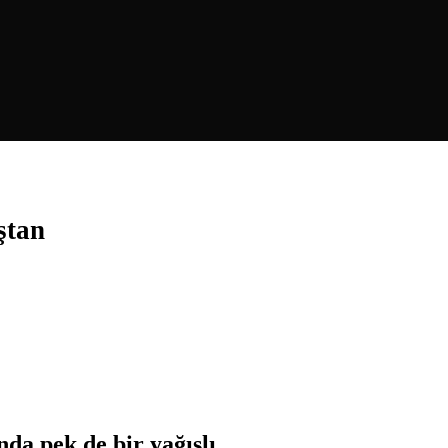
ştan
da pek de bir yağışlı.