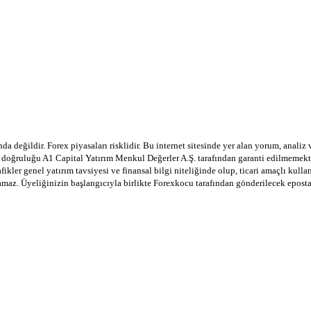
a değildir. Forex piyasaları risklidir. Bu internet sitesinde yer alan yorum, analiz
in doğruluğu A1 Capital Yatırım Menkul Değerler A.Ş. tarafından garanti edilmemekte
afikler genel yatırım tavsiyesi ve finansal bilgi niteliğinde olup, ticari amaçlı ku
lamaz. Üyeliğinizin başlangıcıyla birlikte Forexkocu tarafından gönderilecek epost