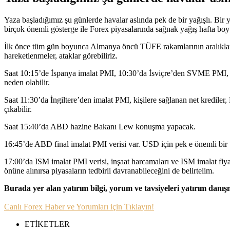
Yaza başladığımız şu günlerde havalar aslında pek de bir yağışlı. Bi
birçok önemli gösterge ile Forex piyasalarında sağnak yağış hafta boy
İlk önce tüm gün boyunca Almanya öncü TÜFE rakamlarının aralıklar
hareketlenmeler, ataklar görebiliriz.
Saat 10:15’de İspanya imalat PMI, 10:30’da İsviçre’den SVME PMI, 11
neden olabilir.
Saat 11:30’da İngiltere’den imalat PMI, kişilere sağlanan net kredile
çıkabilir.
Saat 15:40’da ABD hazine Bakanı Lew konuşma yapacak.
16:45’de ABD final imalat PMI verisi var. USD için pek e önemli bir v
17:00’da ISM imalat PMI verisi, inşaat harcamaları ve ISM imalat fiya
önüne alınırsa piyasaların tedbirli davranabileceğini de belirtelim.
Burada yer alan yatırım bilgi, yorum ve tavsiyeleri yatırım danı
Canlı Forex Haber ve Yorumları için Tıklayın!
ETİKETLER