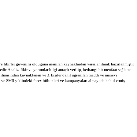
 ve fikirler güvenilir olduğuna inanılan kaynaklardan yararlanılarak hazırlanmıştır
dir. Analiz, fikir ve yorumlar bilgi amaçlı verilip, herhangi bir menfaat sağlama
llanılmasından kaynaklanan ve 3. kişiler dahil uğranılan maddi ve manevi
a ve SMS şeklindeki forex bültenleri ve kampanyaları almayı da kabul etmiş