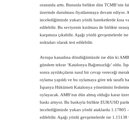
oranında arttı. Bununla birlikte dün TCMB’nin fai
üzerinde durulması fiyatlanmaya devam ediyor. An
incelediğimizde yukarı yönlü hareketlerde kısa va
edilebilir. Bu seviyenin kırılması ile birlikte sıra
karşımıza çıkabilir. Aşağı yönlü gevşemelerde ise
noktaları olarak test edilebilir.
Avrupa kanadına döndüğümüzde ise dün ki AMB fa
gündem tekrar ‘Katalonya Bağımsızlığı’ oldu. İs
sonra ayrılıkçıların nasıl bir cevap vereceği me
oylama yapıldı ve bu oylamaya göre tek taraflı bağ
İspanya Hükümeti Katalonya yönetimini feshetme 
oylayacak. AMB’nın dün almış olduğu karar üzeri
baskı artıyor. Bu baskıyla birlikte EUR/USD parite
incelediğimizde yukarı yönlü ataklarda 1.17805 –
edilebilir. Aşağı yönlü gevşemelerde ise 1.15138 v