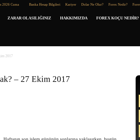
os 2026 Cuma
Banka Hesap Bilgileri
Kariyer
Dolar Ne Olur?
Forex Nedir?
Forex
Forex
ZARAR OLASILIĞINIZ
HAKKIMIZDA
FOREX KOÇU NEDIR?
Koçu
kim 2017
cak? – 27 Ekim 2017
Haftanın son işlem gününün sonlarına yaklaşırken, bugün