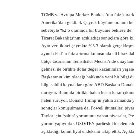
TCMB ve Avrupa Merkez Bankası’nın faiz kararla
Amerika’dan geldi. 3. Çeyrek büyüme oranını bek
sebebiyle %2.6 oranında bir büyüme beklese de, v
Ticaret Bakanlığı’nın açıkladığı sonuçlara göre k
Aynı veri ikinci çeyrekte %3.3 olarak gerçekleşmi
ayında Fed’in faiz artırma konusunda eli biraz d
bütçe tasarısının Temsilciler Meclisi’nde onayla
gelmesi ile birlikte dolar değer kazanımları yaşan
Başkanının kim olacağı hakkında yeni bir bilgi dü
bilgi sahibi kaynaklara göre ABD Başkanı Donal
duruyor. Bununla birlikte halen kesin karar çıkmı
halen sürüyor. Donald Trump’ın yakın zamanda ye
sonuçlar konuşulmasa da, Powell ihtimalleri piya
Taylor için ‘şahin’ yorumunu yapan piyasalar, Powe
yorum yapıyorlar. USD/TRY paritesini incelemed
açıkladığı konut fiyat endeksini takip ettik. Açı