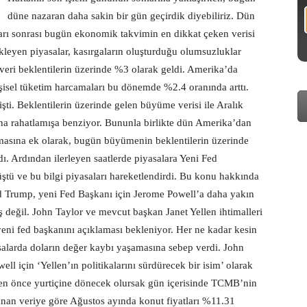
düne nazaran daha sakin bir gün geçirdik diyebiliriz. Dün
rı sonrası bugün ekonomik takvimin en dikkat çeken verisi
leyen piyasalar, kasırgaların oluşturduğu olumsuzluklar
eri beklentilerin üzerinde %3 olarak geldi. Amerika’da
işisel tüketim harcamaları bu dönemde %2.4 oranında arttı.
şti. Beklentilerin üzerinde gelen büyüme verisi ile Aralık
aha rahatlamışa benziyor. Bununla birlikte dün Amerika’dan
nmasına ek olarak, bugün büyümenin beklentilerin üzerinde
dı. Ardından ilerleyen saatlerde piyasalara Yeni Fed
ştü ve bu bilgi piyasaları hareketlendirdi. Bu konu hakkında
d Trump, yeni Fed Başkanı için Jerome Powell’a daha yakın
ş değil. John Taylor ve mevcut başkan Janet Yellen ihtimalleri
ni fed başkanını açıklaması bekleniyor. Her ne kadar kesin
salarda doların değer kaybı yaşamasına sebep verdi. John
ll için ‘Yellen’ın politikalarını sürdürecek bir isim’ olarak
en önce yurtiçine dönecek olursak gün içerisinde TCMB’nin
klanan veriye göre Ağustos ayında konut fiyatları %11.31