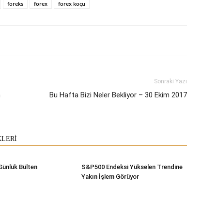
foreks
forex
forex koçu
Sonraki Yazı
m
Bu Hafta Bizi Neler Bekliyor – 30 Ekim 2017
KLERİ
Günlük Bülten
S&P500 Endeksi Yükselen Trendine
Yakın İşlem Görüyor