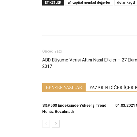
ETİKETLER
a1 capital menkul değerler
dolar kaç tl
Önceki Yazı
ABD Büyüme Verisi Altını Nasıl Etkiler – 27 Eki
2017
BENZER YAZILAR
YAZARIN DİĞER İÇERİ
S&P500 Endeksinde Yükseliş Trendi
01.03.2021 
Henüz Bozulmadı