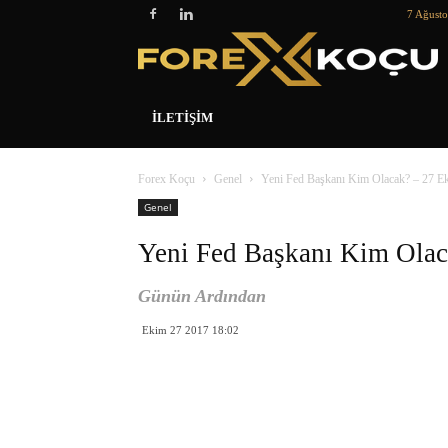
7 Ağust
İLETIŞIM
Forex Koçu
Genel
Yeni Fed Başkanı Kim Olacak? – 27 E
Genel
Yeni Fed Başkanı Kim Ola
Günün Ardından
Ekim 27 2017 18:02