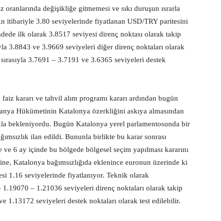
z oranlarında değişikliğe gitmemesi ve sıkı duruşun ısrarla
 itibariyle 3.80 seviyelerinde fiyatlanan USD/TRY paritesini
dede ilk olarak 3.8517 seviyesi direnç noktası olarak takip
sıyla 3.8843 ve 3.9669 seviyeleri diğer direnç noktaları olarak
 sırasıyla 3.7691 – 3.7191 ve 3.6365 seviyeleri destek
iz kararı ve tahvil alım programı kararı ardından bugün
panya Hükümetinin Katalonya özerkliğini askıya almasından
rakla bekleniyordu. Bugün Katalonya yerel parlamentosunda bir
ımsızlık ilan edildi. Bununla birlikte bu karar sonrası
ve 6 ay içinde bu bölgede bölgesel seçim yapılması kararını
ne, Katalonya bağımsızlığıda eklenince euronun üzerinde ki
si 1.16 seviyelerinde fiyatlanıyor. Teknik olarak
 1.19070 – 1.21036 seviyeleri direnç noktaları olarak takip
e 1.13172 seviyeleri destek noktaları olarak test edilebilir.