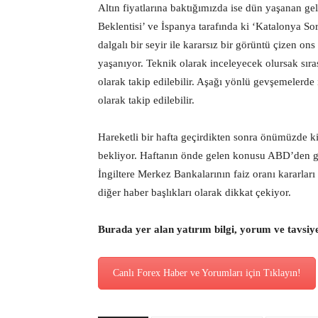
Altın fiyatlarına baktığımızda ise dün yaşanan 
Beklentisi’ ve İspanya tarafında ki ‘Katalonya Soru
dalgalı bir seyir ile kararsız bir görüntü çizen ons
yaşanıyor. Teknik olarak inceleyecek olursak sıra
olarak takip edilebilir. Aşağı yönlü gevşemelerde
olarak takip edilebilir.
Hareketli bir hafta geçirdikten sonra önümüzde ki 
bekliyor. Haftanın önde gelen konusu ABD’den ge
İngiltere Merkez Bankalarının faiz oranı kararla
diğer haber başlıkları olarak dikkat çekiyor.
Burada yer alan yatırım bilgi, yorum ve tavsiy
Canlı Forex Haber ve Yorumları için Tıklayın!