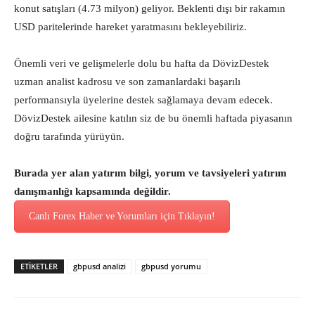
konut satışları (4.73 milyon) geliyor. Beklenti dışı bir rakamın
USD paritelerinde hareket yaratmasını bekleyebiliriz.
Önemli veri ve gelişmelerle dolu bu hafta da DövizDestek
uzman analist kadrosu ve son zamanlardaki başarılı
performansıyla üyelerine destek sağlamaya devam edecek.
DövizDestek ailesine katılın siz de bu önemli haftada piyasanın
doğru tarafında yürüyün.
Burada yer alan yatırım bilgi, yorum ve tavsiyeleri yatırım
danışmanlığı kapsamında değildir.
Canlı Forex Haber ve Yorumları için Tıklayın!
ETİKETLER
gbpusd analizi
gbpusd yorumu