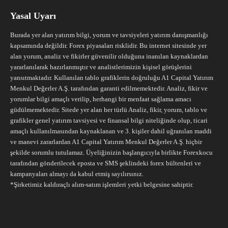
Yasal Uyarı
Burada yer alan yatırım bilgi, yorum ve tavsiyeleri yatırım danışmanlığı
kapsamında değildir. Forex piyasaları risklidir. Bu internet sitesinde yer
alan yorum, analiz ve fikirler güvenilir olduğuna inanılan kaynaklardan
yararlanılarak hazırlanmıştır ve analistlerimizin kişisel görüşlerini
yansıtmaktadır. Kullanılan tablo grafiklerin doğruluğu A1 Capital Yatırım
Menkul Değerler A.Ş. tarafından garanti edilmemektedir. Analiz, fikir ve
yorumlar bilgi amaçlı verilip, herhangi bir menfaat sağlama amacı
güdülmemektedir. Sitede yer alan her türlü Analiz, fikir, yorum, tablo ve
grafikler genel yatırım tavsiyesi ve finansal bilgi niteliğinde olup, ticari
amaçlı kullanılmasından kaynaklanan ve 3. kişiler dahil uğranılan maddi
ve manevi zararlardan A1 Capital Yatırım Menkul Değerler A.Ş. hiçbir
şekilde sorumlu tutulamaz. Üyeliğinizin başlangıcıyla birlikte Forexkocu
tarafından gönderilecek eposta ve SMS şeklindeki forex bültenleri ve
kampanyaları almayı da kabul etmiş sayılırsınız.
*Şirketimiz kaldıraçlı alım-satım işlemleri yetki belgesine sahiptir.