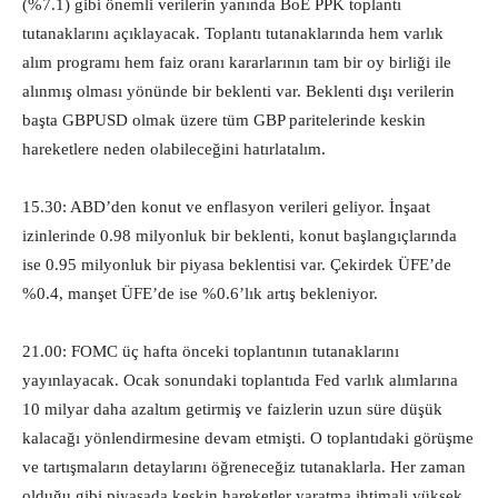
(%7.1) gibi önemli verilerin yanında BoE PPK toplantı
tutanaklarını açıklayacak. Toplantı tutanaklarında hem varlık
alım programı hem faiz oranı kararlarının tam bir oy birliği ile
alınmış olması yönünde bir beklenti var. Beklenti dışı verilerin
başta GBPUSD olmak üzere tüm GBP paritelerinde keskin
hareketlere neden olabileceğini hatırlatalım.
15.30: ABD’den konut ve enflasyon verileri geliyor. İnşaat
izinlerinde 0.98 milyonluk bir beklenti, konut başlangıçlarında
ise 0.95 milyonluk bir piyasa beklentisi var. Çekirdek ÜFE’de
%0.4, manşet ÜFE’de ise %0.6’lık artış bekleniyor.
21.00: FOMC üç hafta önceki toplantının tutanaklarını
yayınlayacak. Ocak sonundaki toplantıda Fed varlık alımlarına
10 milyar daha azaltım getirmiş ve faizlerin uzun süre düşük
kalacağı yönlendirmesine devam etmişti. O toplantıdaki görüşme
ve tartışmaların detaylarını öğreneceğiz tutanaklarla. Her zaman
olduğu gibi piyasada keskin hareketler yaratma ihtimali yüksek.