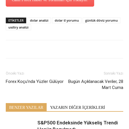
ETİKETLER
dolar analizi
dolar tl yorumu
günlük döviz yorumu
usdtry analizi
Önceki Yazı
Sonraki Yazı
Forex Koçu’nda Yüzler Gülüyor
Bugün Açıklanacak Veriler, 28
Mart Cuma
BENZER YAZILAR
YAZARIN DİĞER İÇERİKLERİ
S&P500 Endeksinde Yükseliş Trendi