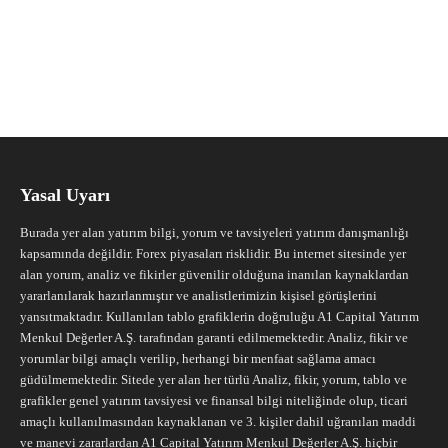
Yasal Uyarı
Burada yer alan yatırım bilgi, yorum ve tavsiyeleri yatırım danışmanlığı
kapsamında değildir. Forex piyasaları risklidir. Bu internet sitesinde yer
alan yorum, analiz ve fikirler güvenilir olduğuna inanılan kaynaklardan
yararlanılarak hazırlanmıştır ve analistlerimizin kişisel görüşlerini
yansıtmaktadır. Kullanılan tablo grafiklerin doğruluğu A1 Capital Yatırım
Menkul Değerler A.Ş. tarafından garanti edilmemektedir. Analiz, fikir ve
yorumlar bilgi amaçlı verilip, herhangi bir menfaat sağlama amacı
güdülmemektedir. Sitede yer alan her türlü Analiz, fikir, yorum, tablo ve
grafikler genel yatırım tavsiyesi ve finansal bilgi niteliğinde olup, ticari
amaçlı kullanılmasından kaynaklanan ve 3. kişiler dahil uğranılan maddi
ve manevi zararlardan A1 Capital Yatırım Menkul Değerler A.Ş. hiçbir