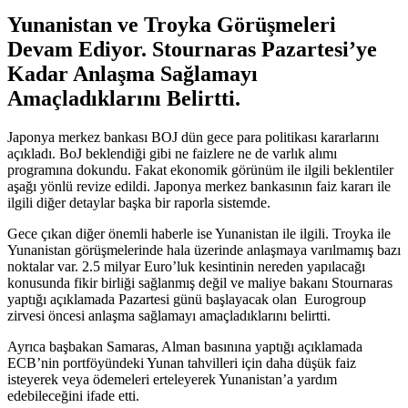
Yunanistan ve Troyka Görüşmeleri
Devam Ediyor. Stournaras Pazartesi’ye
Kadar Anlaşma Sağlamayı
Amaçladıklarını Belirtti.
Japonya merkez bankası BOJ dün gece para politikası kararlarını
açıkladı. BoJ beklendiği gibi ne faizlere ne de varlık alımı
programına dokundu. Fakat ekonomik görünüm ile ilgili beklentiler
aşağı yönlü revize edildi. Japonya merkez bankasının faiz kararı ile
ilgili diğer detaylar başka bir raporla sistemde.
Gece çıkan diğer önemli haberle ise Yunanistan ile ilgili. Troyka ile
Yunanistan görüşmelerinde hala üzerinde anlaşmaya varılmamış bazı
noktalar var. 2.5 milyar Euro’luk kesintinin nereden yapılacağı
konusunda fikir birliği sağlanmış değil ve maliye bakanı Stournaras
yaptığı açıklamada Pazartesi günü başlayacak olan Eurogroup
zirvesi öncesi anlaşma sağlamayı amaçladıklarını belirtti.
Ayrıca başbakan Samaras, Alman basınına yaptığı açıklamada
ECB’nin portföyündeki Yunan tahvilleri için daha düşük faiz
isteyerek veya ödemeleri erteleyerek Yunanistan’a yardım
edebileceğini ifade etti.