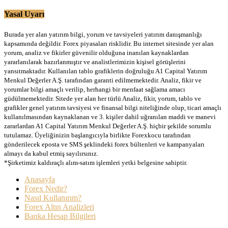
Yasal Uyarı
Burada yer alan yatırım bilgi, yorum ve tavsiyeleri yatırım danışmanlığı
kapsamında değildir. Forex piyasaları risklidir. Bu internet sitesinde yer alan
yorum, analiz ve fikirler güvenilir olduğuna inanılan kaynaklardan
yararlanılarak hazırlanmıştır ve analistlerimizin kişisel görüşlerini
yansıtmaktadır. Kullanılan tablo grafiklerin doğruluğu A1 Capital Yatırım
Menkul Değerler A.Ş. tarafından garanti edilmemektedir. Analiz, fikir ve
yorumlar bilgi amaçlı verilip, herhangi bir menfaat sağlama amacı
güdülmemektedir. Sitede yer alan her türlü Analiz, fikir, yorum, tablo ve
grafikler genel yatırım tavsiyesi ve finansal bilgi niteliğinde olup, ticari amaçlı
kullanılmasından kaynaklanan ve 3. kişiler dahil uğranılan maddi ve manevi
zararlardan A1 Capital Yatırım Menkul Değerler A.Ş. hiçbir şekilde sorumlu
tutulamaz. Üyeliğinizin başlangıcıyla birlikte Forexkocu tarafından
gönderilecek eposta ve SMS şeklindeki forex bültenleri ve kampanyaları
almayı da kabul etmiş sayılırsınız.
*Şirketimiz kaldıraçlı alım-satım işlemleri yetki belgesine sahiptir.
Anasayfa
Forex Nedir?
Nasıl Kullanırım?
Forex Altın Analizleri
Banka Hesap Bilgileri