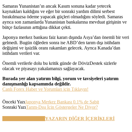
Samaras Yunanistan’ın ancak Kasım sonuna kadar yetecek
kaynakları kaldığını ve eğer bir sonraki yardım dilimi serbest
bırakılmazsa ödeme yapacak güçleri olmadığını söyledi. Samaras
ayrıca son zamanlarda Yunanistan bankalarına mevduat girişinin ve
bütçe fazlasının arttığına dikkat çekti.
Japonya merkez bankası faiz kararı dışında Asya’dan önemli bir veri
gelmedi. Bugün öğleden sonra ise ABD’den tarım dışı istihdam
değişimi ve işsizlik oranı rakamları gelecek. Ayrıca Kanada’dan
istihdam verileri var.
Önemli verilerle dolu bu kritik günde de DövizDestek sizlerle
olacak ve piyasayı yakalamanızı sağlayacak.
Burada yer alan yatırım bilgi, yorum ve tavsiyeleri yatırım
danışmanlığı kapsamında değildir.
Canlı Forex Haber ve Yorumları için Tıklayın!
Önceki Yazı
Japonya Merkez Bankası 0.1% de Sabit
Sonraki Yazı
Tarım-Dışı İçin Göstergeler Ne Diyor?
BENZER YAZILAR
YAZARIN DİĞER İÇERİKLERİ