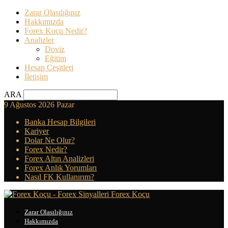
Zarar Olasılığınız
Hakkımızda
Forex Koçu Nedir?
Analizler
Doviz
Eğitim
Hesap Çeşitleri
İletişim
ARA
9 Ağustos 2026 Pazar
Banka Hesap Bilgileri
Kariyer
Dolar Ne Olur?
Forex Nedir?
Forex Altın Analizleri
Forex Anlık Yorumları
Nasıl FK Kullanırım?
Forex Koçu
Zarar Olasılığınız
Hakkımızda