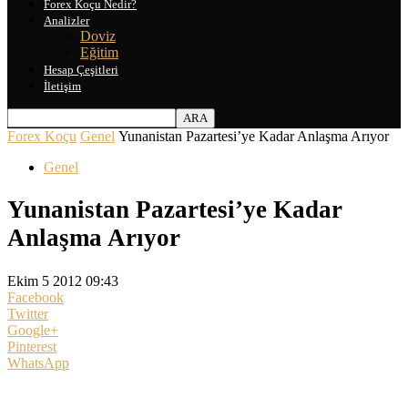
Forex Koçu Nedir?
Analizler
Doviz
Eğitim
Hesap Çeşitleri
İletişim
Forex Koçu
Genel
Yunanistan Pazartesi’ye Kadar Anlaşma Arıyor
Genel
Yunanistan Pazartesi’ye Kadar
Anlaşma Arıyor
Ekim 5 2012 09:43
Facebook
Twitter
Google+
Pinterest
WhatsApp