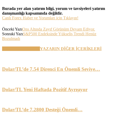
Burada yer alan yatırım bilgi, yorum ve tavsiyeleri yatırım
danışmanlığı kapsamında değildir.
Canlı Forex Haber ve Yorumları için Tıklayın!
Önceki Yazı
Ons Altında Zayıf Görünüm Devam Ediyor.
Sonraki Yazı
S&P500 Endeksinde Yükseliş Trendi Henüz
Bozulmadı
BENZER YAZILAR
YAZARIN DİĞER İÇERİKLERİ
Dolar/TL’de 7.54 Direnci En Önemli Seviye…
Dolar/TL Yeni Haftada Pozitif Ayrışıyor
Dolar/TL’de 7.2800 Desteği Önemli…