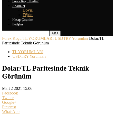
Forex Koçu Nedir?
Analizler
Doviz
Eğitim
Hesap Çeşitleri
İletişim
Forex Koçu
TL YORUMLARI
USDTRY Yorumları
Dolar/TL
Paritesinde Teknik Görünüm
TL YORUMLARI
USDTRY Yorumları
Dolar/TL Paritesinde Teknik
Görünüm
Mart 2 2021 15:06
Facebook
Twitter
Google+
Pinterest
WhatsApp