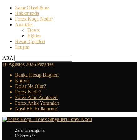
Zarar Olasılığınız
Hakkımızda
Forex Koçu Nedir?
Analizler
Doviz
Eğitim
Hesap Çeşitleri
İletişim
ARA
10 Ağustos 2026 Pazartesi
Banka Hesap Bilgileri
Kariyer
Dolar Ne Olur?
Forex Nedir?
Forex Altın Analizleri
Forex Anlık Yorumları
Nasıl FK Kullanırım?
Forex Koçu
Zarar Olasılığınız
Hakkımızda