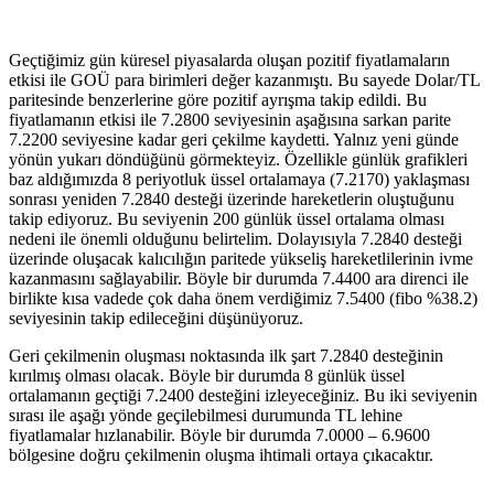
Geçtiğimiz gün küresel piyasalarda oluşan pozitif fiyatlamaların
etkisi ile GOÜ para birimleri değer kazanmıştı. Bu sayede Dolar/TL
paritesinde benzerlerine göre pozitif ayrışma takip edildi. Bu
fiyatlamanın etkisi ile 7.2800 seviyesinin aşağısına sarkan parite
7.2200 seviyesine kadar geri çekilme kaydetti. Yalnız yeni günde
yönün yukarı döndüğünü görmekteyiz. Özellikle günlük grafikleri
baz aldığımızda 8 periyotluk üssel ortalamaya (7.2170) yaklaşması
sonrası yeniden 7.2840 desteği üzerinde hareketlerin oluştuğunu
takip ediyoruz. Bu seviyenin 200 günlük üssel ortalama olması
nedeni ile önemli olduğunu belirtelim. Dolayısıyla 7.2840 desteği
üzerinde oluşacak kalıcılığın paritede yükseliş hareketlilerinin ivme
kazanmasını sağlayabilir. Böyle bir durumda 7.4400 ara direnci ile
birlikte kısa vadede çok daha önem verdiğimiz 7.5400 (fibo %38.2)
seviyesinin takip edileceğini düşünüyoruz.
Geri çekilmenin oluşması noktasında ilk şart 7.2840 desteğinin
kırılmış olması olacak. Böyle bir durumda 8 günlük üssel
ortalamanın geçtiği 7.2400 desteğini izleyeceğiniz. Bu iki seviyenin
sırası ile aşağı yönde geçilebilmesi durumunda TL lehine
fiyatlamalar hızlanabilir. Böyle bir durumda 7.0000 – 6.9600
bölgesine doğru çekilmenin oluşma ihtimali ortaya çıkacaktır.