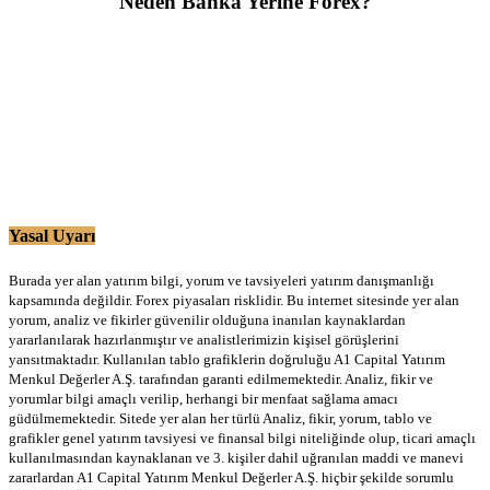
Neden Banka Yerine Forex?
Yasal Uyarı
Burada yer alan yatırım bilgi, yorum ve tavsiyeleri yatırım danışmanlığı
kapsamında değildir. Forex piyasaları risklidir. Bu internet sitesinde yer alan
yorum, analiz ve fikirler güvenilir olduğuna inanılan kaynaklardan
yararlanılarak hazırlanmıştır ve analistlerimizin kişisel görüşlerini
yansıtmaktadır. Kullanılan tablo grafiklerin doğruluğu A1 Capital Yatırım
Menkul Değerler A.Ş. tarafından garanti edilmemektedir. Analiz, fikir ve
yorumlar bilgi amaçlı verilip, herhangi bir menfaat sağlama amacı
güdülmemektedir. Sitede yer alan her türlü Analiz, fikir, yorum, tablo ve
grafikler genel yatırım tavsiyesi ve finansal bilgi niteliğinde olup, ticari amaçlı
kullanılmasından kaynaklanan ve 3. kişiler dahil uğranılan maddi ve manevi
zararlardan A1 Capital Yatırım Menkul Değerler A.Ş. hiçbir şekilde sorumlu