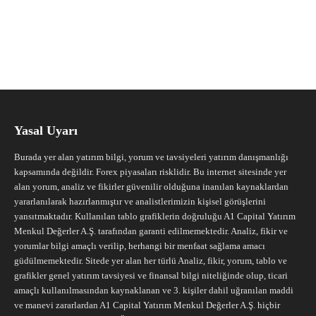
Yasal Uyarı
Burada yer alan yatırım bilgi, yorum ve tavsiyeleri yatırım danışmanlığı
kapsamında değildir. Forex piyasaları risklidir. Bu internet sitesinde yer
alan yorum, analiz ve fikirler güvenilir olduğuna inanılan kaynaklardan
yararlanılarak hazırlanmıştır ve analistlerimizin kişisel görüşlerini
yansıtmaktadır. Kullanılan tablo grafiklerin doğruluğu A1 Capital Yatırım
Menkul Değerler A.Ş. tarafından garanti edilmemektedir. Analiz, fikir ve
yorumlar bilgi amaçlı verilip, herhangi bir menfaat sağlama amacı
güdülmemektedir. Sitede yer alan her türlü Analiz, fikir, yorum, tablo ve
grafikler genel yatırım tavsiyesi ve finansal bilgi niteliğinde olup, ticari
amaçlı kullanılmasından kaynaklanan ve 3. kişiler dahil uğranılan maddi
ve manevi zararlardan A1 Capital Yatırım Menkul Değerler A.Ş. hiçbir