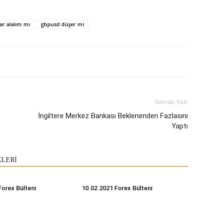
ar alalım mı
gbpusd düşer mi
Sonraki Yazı
İngiltere Merkez Bankası Beklenenden Fazlasını
Yaptı
KLERİ
Forex Bülteni
10.02.2021 Forex Bülteni