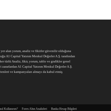
e yer alan yorum, analiz ve fikirler güvenilir olduğuna
ruluğu A1 Capital Yatırım Menkul Değerler A.Ş. tarafından
r türlü Analiz, fikir, yorum, tablo ve grafikler genel
vi zararlardan A1 Capital Yatırım Menkul Değerler A.Ş.
ltenleri ve kampanyaları almayı da kabul etmiş
sıl Kullanırım?
Forex Altın Analizleri
Banka Hesap Bilgileri