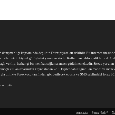
m danışmanlığı kapsamında değildir. Forex piyasaları risklidir. Bu internet sitesind
alistlerimizin kişisel görüşlerini yansıtmaktadır. Kullanılan tablo grafiklerin doğ
açlı verilip, herhangi bir menfaat sağlama amacı güdülmemektedir. Sitede yer alan he
ari amaçlı kullanılmasından kaynaklanan ve 3. kişiler dahil uğranılan maddi ve mane
ıyla birlikte Forexkocu tarafından gönderilecek eposta ve SMS şeklindeki forex bü
 sahiptir.
Anasayfa
Forex Nedir?
Na