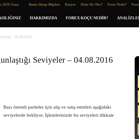
os 2026 Cuma
Banka Hesap Bilgileri
Kariyer
Dolar Ne Olur?
Forex Nedir?
Forex
SILIĞINIZ
HAKKIMIZDA
FOREX KOÇU NEDIR?
ANALIZLE
Seviyeler – 04.08.2016
ğunlaştığı Seviyeler – 04.08.2016
Bazı önemli pariteler için alış ve satış emirleri aşağıdaki
seviyelerde bekliyor. İşlemlerinizde bu seviyeleri dikkate