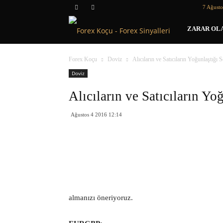
7 Ağust
Forex
ZARAR OLA
Koçu
Forex Koçu
Doviz
Alıcıların ve Satıcıların Yoğunlaştığı 
Doviz
Alıcıların ve Satıcıların Yo
Ağustos 4 2016 12:14
almanızı öneriyoruz.