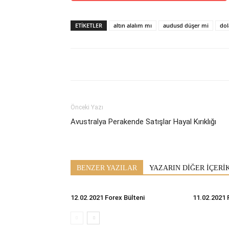
ETİKETLER
altın alalım mı
audusd düşer mi
dol
Önceki Yazı
Avustralya Perakende Satışlar Hayal Kırıklığı
BENZER YAZILAR
YAZARIN DİĞER İÇERİ
12.02.2021 Forex Bülteni
11.02.2021 