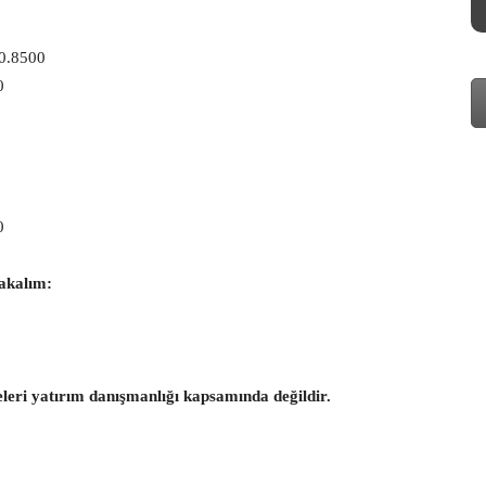
 0.8500
0
0
akalım:
eleri yatırım danışmanlığı kapsamında değildir.