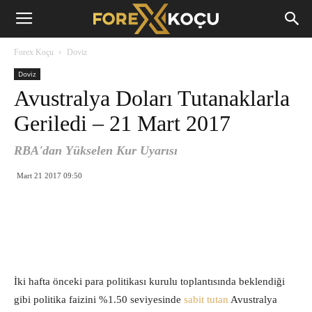
Forex
Forex Koçu
Doviz
Koçu
Doviz
Avustralya Doları Tutanaklarla
Geriledi – 21 Mart 2017
RBA'dan Yükselen Kur Uyarısı
Mart 21 2017 09:50
İki hafta önceki para politikası kurulu toplantısında beklendiği
gibi politika faizini %1.50 seviyesinde
sabit tutan
Avustralya