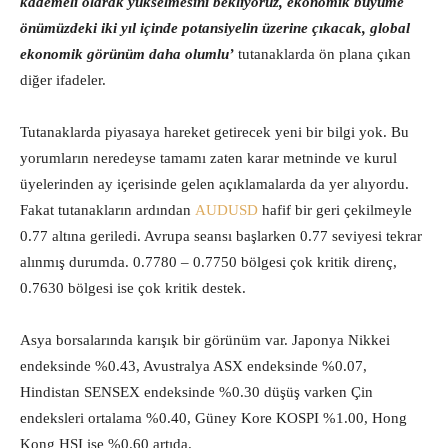
kademeli olarak yükselmesini bekliyoruz, ekonomik büyüme
önümüzdeki iki yıl içinde potansiyelin üzerine çıkacak, global
ekonomik görünüm daha olumlu’
tutanaklarda ön plana çıkan
diğer ifadeler.
Tutanaklarda piyasaya hareket getirecek yeni bir bilgi yok. Bu
yorumların neredeyse tamamı zaten karar metninde ve kurul
üyelerinden ay içerisinde gelen açıklamalarda da yer alıyordu.
Fakat tutanakların ardından
AUDUSD
hafif bir geri çekilmeyle
0.77 altına geriledi. Avrupa seansı başlarken 0.77 seviyesi tekrar
alınmış durumda. 0.7780 – 0.7750 bölgesi çok kritik direnç,
0.7630 bölgesi ise çok kritik destek.
Asya borsalarında karışık bir görünüm var. Japonya Nikkei
endeksinde %0.43, Avustralya ASX endeksinde %0.07,
Hindistan SENSEX endeksinde %0.30 düşüş varken Çin
endeksleri ortalama %0.40, Güney Kore KOSPI %1.00, Hong
Kong HSI ise %0.60 artıda.