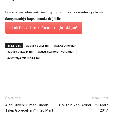
Burada yer alan yatırım bilgi, yorum ve tavsiyeleri yatırım
danışmanlığı kapsamında değildir.
Canlı Forex Haber ve Yorumları için Tıklayın!
ETİKETLER
audusd düşer mi
AUDUSD ne olur
audusd yükselir mi
avustralya doları yorumları
avustralya faiz indirir mi
Önceki Yazı
Sonraki Yazı
Altın Güvenli Liman Olarak
TCMB’nin Yeni Adımı – 21 Mart
Talep Görecek mi? – 20 Mart
2017