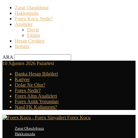
Zarar Olasılığınız
Hakkımızda
Forex Koçu Nedir?
Analizler
Doviz
Eğitim
Hesap Çeşitleri
İletişim
ARA
10 Ağustos 2026 Pazartesi
Banka Hesap Bilgileri
Kariyer
Dolar Ne Olur?
Forex Nedir?
Forex Altın Analizleri
Forex Anlık Yorumları
Nasıl FK Kullanırım?
Forex Koçu
Zarar Olasılığınız
Hakkımızda