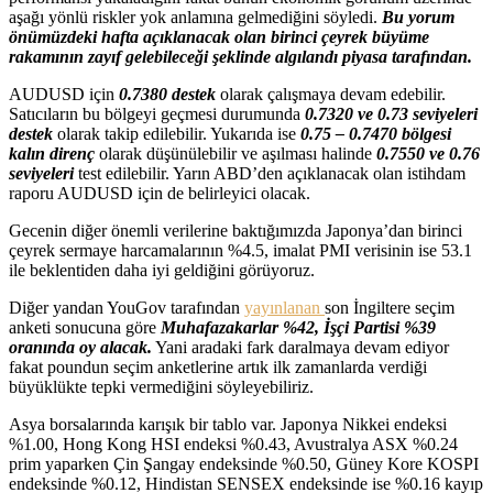
aşağı yönlü riskler yok anlamına gelmediğini söyledi.
Bu yorum
önümüzdeki hafta açıklanacak olan birinci çeyrek büyüme
rakamının zayıf gelebileceği şeklinde algılandı piyasa tarafından.
AUDUSD için
0.7380 destek
olarak çalışmaya devam edebilir.
Satıcıların bu bölgeyi geçmesi durumunda
0.7320 ve 0.73 seviyeleri
destek
olarak takip edilebilir. Yukarıda ise
0.75 – 0.7470 bölgesi
kalın direnç
olarak düşünülebilir ve aşılması halinde
0.7550 ve 0.76
seviyeleri
test edilebilir. Yarın ABD’den açıklanacak olan istihdam
raporu AUDUSD için de belirleyici olacak.
Gecenin diğer önemli verilerine baktığımızda Japonya’dan birinci
çeyrek sermaye harcamalarının %4.5, imalat PMI verisinin ise 53.1
ile beklentiden daha iyi geldiğini görüyoruz.
Diğer yandan YouGov tarafından
yayınlanan
son İngiltere seçim
anketi sonucuna göre
Muhafazakarlar %42, İşçi Partisi %39
oranında oy alacak.
Yani aradaki fark daralmaya devam ediyor
fakat poundun seçim anketlerine artık ilk zamanlarda verdiği
büyüklükte tepki vermediğini söyleyebiliriz.
Asya borsalarında karışık bir tablo var. Japonya Nikkei endeksi
%1.00, Hong Kong HSI endeksi %0.43, Avustralya ASX %0.24
prim yaparken Çin Şangay endeksinde %0.50, Güney Kore KOSPI
endeksinde %0.12, Hindistan SENSEX endeksinde ise %0.16 kayıp