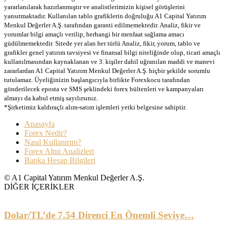
yararlanılarak hazırlanmıştır ve analistlerimizin kişisel görüşlerini
yansıtmaktadır. Kullanılan tablo grafiklerin doğruluğu A1 Capital Yatırım
Menkul Değerler A.Ş. tarafından garanti edilmemektedir. Analiz, fikir ve
yorumlar bilgi amaçlı verilip, herhangi bir menfaat sağlama amacı
güdülmemektedir. Sitede yer alan her türlü Analiz, fikir, yorum, tablo ve
grafikler genel yatırım tavsiyesi ve finansal bilgi niteliğinde olup, ticari amaçlı
kullanılmasından kaynaklanan ve 3. kişiler dahil uğranılan maddi ve manevi
zararlardan A1 Capital Yatırım Menkul Değerler A.Ş. hiçbir şekilde sorumlu
tutulamaz. Üyeliğinizin başlangıcıyla birlikte Forexkocu tarafından
gönderilecek eposta ve SMS şeklindeki forex bültenleri ve kampanyaları
almayı da kabul etmiş sayılırsınız.
*Şirketimiz kaldıraçlı alım-satım işlemleri yetki belgesine sahiptir.
Anasayfa
Forex Nedir?
Nasıl Kullanırım?
Forex Altın Analizleri
Banka Hesap Bilgileri
© A1 Capital Yatırım Menkul Değerler A.Ş.
DİĞER İÇERİKLER
Dolar/TL’de 7.54 Direnci En Önemli Seviye…