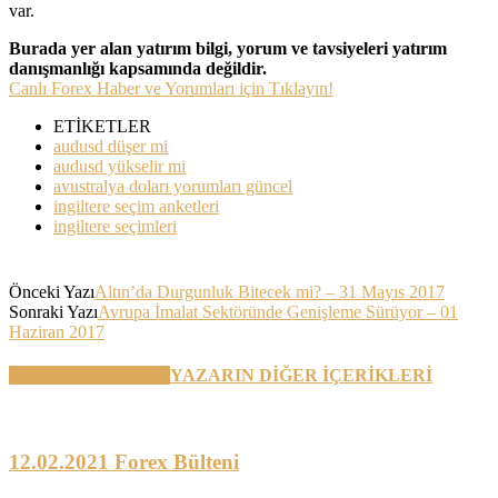
var.
Burada yer alan yatırım bilgi, yorum ve tavsiyeleri yatırım
danışmanlığı kapsamında değildir.
Canlı Forex Haber ve Yorumları için Tıklayın!
ETİKETLER
audusd düşer mi
audusd yükselir mi
avustralya doları yorumları güncel
ingiltere seçim anketleri
ingiltere seçimleri
Önceki Yazı
Altın’da Durgunluk Bitecek mi? – 31 Mayıs 2017
Sonraki Yazı
Avrupa İmalat Sektöründe Genişleme Sürüyor – 01
Haziran 2017
BENZER YAZILAR
YAZARIN DİĞER İÇERİKLERİ
12.02.2021 Forex Bülteni