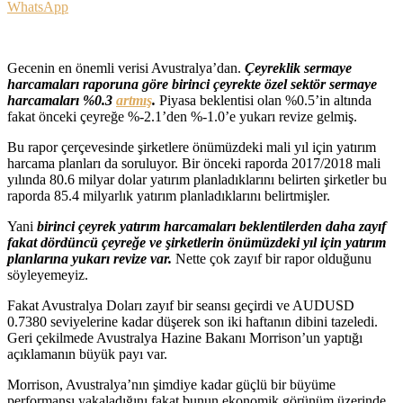
WhatsApp
Gecenin en önemli verisi Avustralya’dan.
Çeyreklik sermaye
harcamaları raporuna göre birinci çeyrekte özel sektör sermaye
harcamaları %0.3
artmış
.
Piyasa beklentisi olan %0.5’in altında
fakat önceki çeyreğe %-2.1’den %-1.0’e yukarı revize gelmiş.
Bu rapor çerçevesinde şirketlere önümüzdeki mali yıl için yatırım
harcama planları da soruluyor. Bir önceki raporda 2017/2018 mali
yılında 80.6 milyar dolar yatırım planladıklarını belirten şirketler bu
raporda 85.4 milyarlık yatırım planladıklarını belirtmişler.
Yani
birinci çeyrek yatırım harcamaları beklentilerden daha zayıf
fakat dördüncü çeyreğe ve şirketlerin önümüzdeki yıl için yatırım
planlarına yukarı revize var.
Nette çok zayıf bir rapor olduğunu
söyleyemeyiz.
Fakat Avustralya Doları zayıf bir seansı geçirdi ve AUDUSD
0.7380 seviyelerine kadar düşerek son iki haftanın dibini tazeledi.
Geri çekilmede Avustralya Hazine Bakanı Morrison’un yaptığı
açıklamanın büyük payı var.
Morrison, Avustralya’nın şimdiye kadar güçlü bir büyüme
performansı yakaladığını fakat bunun ekonomik görünüm üzerinde