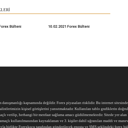
KLERİ
Forex Bülteni
10.02.2021 Forex Bülteni
m danışmanlığı kapsamında değildir. Forex piyasaları risklidir. Bu internet sitesind
alistlerimizin kişisel görüşlerini yansıtmaktadır. Kullanılan tablo grafiklerin doğ
açlı verilip, herhangi bir menfaat sağlama amacı güdülmemektedir. Sitede yer alan he
ari amaçlı kullanılmasından kaynaklanan ve 3. kişiler dahil uğranılan maddi ve mane
ıyla birlikte Forexkocu tarafından gönderilecek eposta ve SMS şeklindeki forex bü