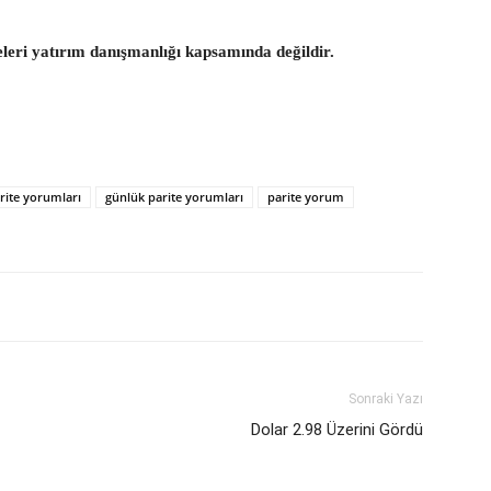
eleri yatırım danışmanlığı kapsamında değildir.
rite yorumları
günlük parite yorumları
parite yorum
Sonraki Yazı
Dolar 2.98 Üzerini Gördü