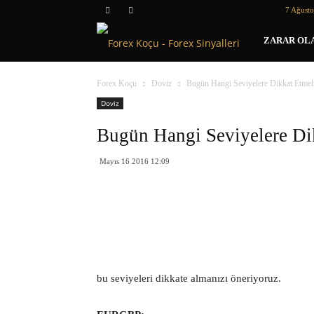
7 Ağust
Forex
ZARAR OLA
Koçu
Forex Koçu
Doviz
Bugün Hangi Seviyelere Dikkat Etmel
Doviz
Bugün Hangi Seviyelere Di
Mayıs 16 2016 12:09
bu seviyeleri dikkate almanızı öneriyoruz.