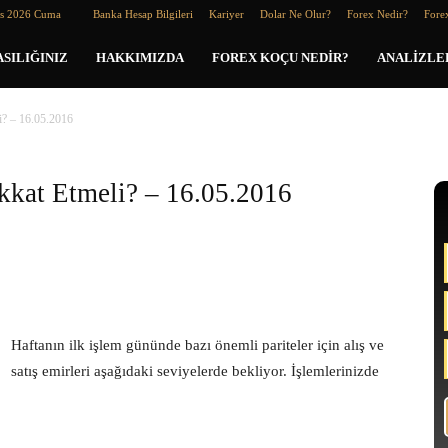
os 2026 Cuma
Banka Hesap Bilgileri
Kariyer
Dolar Ne Olur?
Forex Nedir?
Forex
SILIĞINIZ
HAKKIMIZDA
FOREX KOÇU NEDIR?
ANALIZLE
i? – 16.05.2016
kkat Etmeli? – 16.05.2016
Haftanın ilk işlem gününde bazı önemli pariteler için alış ve
satış emirleri aşağıdaki seviyelerde bekliyor. İşlemlerinizde