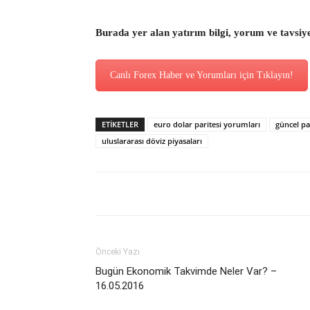
Burada yer alan yatırım bilgi, yorum ve tavsiy
Canlı Forex Haber ve Yorumları için Tıklayın!
ETİKETLER
euro dolar paritesi yorumları
güncel pa
uluslararası döviz piyasaları
Önceki Yazı
Bugün Ekonomik Takvimde Neler Var? –
16.05.2016