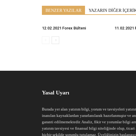
BENZER YAZILAR
YAZARIN DİĞER İÇERİ
12.02.2021 Forex Bülteni
11.02.2021 
Yasal Uyarı
Burada yer alan yatırım bilgi, yorum ve tavsiyeleri yatırı
inanılan kaynaklardan yararlanılarak hazırlanmıştır ve an
garanti edilmemektedir. Analiz, fikir ve yorumlar bilgi am
yatırım tavsiyesi ve finansal bilgi niteliğinde olup, tic
hiçbir şekilde sorumlu tutulamaz. Üyeliğinizin başlangıc