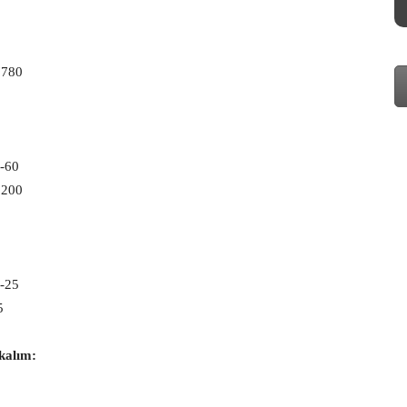
7780
0-60
1200
0-25
5
kalım: