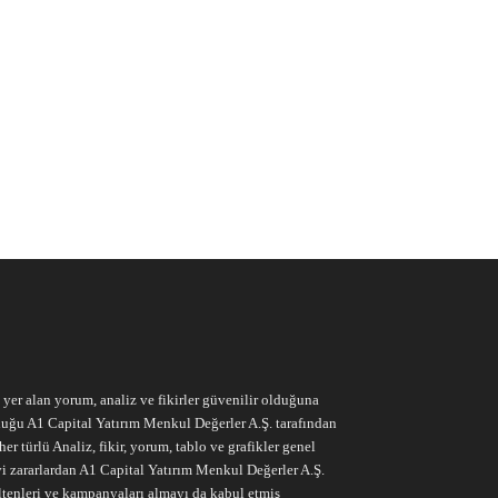
e yer alan yorum, analiz ve fikirler güvenilir olduğuna
ruluğu A1 Capital Yatırım Menkul Değerler A.Ş. tarafından
r türlü Analiz, fikir, yorum, tablo ve grafikler genel
vi zararlardan A1 Capital Yatırım Menkul Değerler A.Ş.
ltenleri ve kampanyaları almayı da kabul etmiş