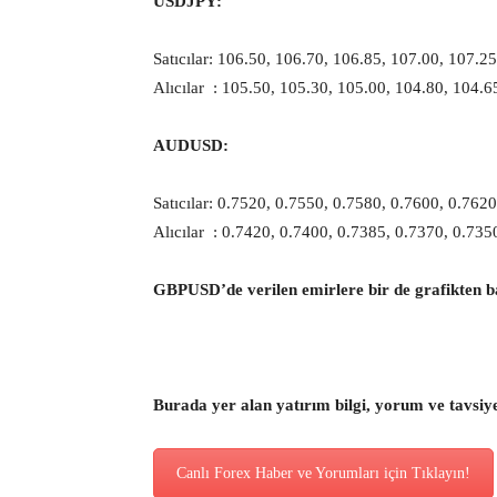
USDJPY:
Satıcılar: 106.50, 106.70, 106.85, 107.00, 107.25
Alıcılar : 105.50, 105.30, 105.00, 104.80, 104.6
AUDUSD:
Satıcılar: 0.7520, 0.7550, 0.7580, 0.7600, 0.7620
Alıcılar : 0.7420, 0.7400, 0.7385, 0.7370, 0.735
GBPUSD’de verilen emirlere bir de grafikten b
Burada yer alan yatırım bilgi, yorum ve tavsiy
Canlı Forex Haber ve Yorumları için Tıklayın!