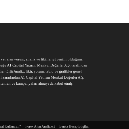
e yer alan yorum, analiz ve fikirler güvenilir olduğuna
ruluğu A1 Capital Yatırım Menkul Değerler A.Ş. tarafından
r türlü Analiz, fikir, yorum, tablo ve grafikler genel
vi zararlardan A1 Capital Yatırım Menkul Değerler A.Ş.
ltenleri ve kampanyaları almayı da kabul etmiş
sıl Kullanırım?
Forex Altın Analizleri
Banka Hesap Bilgileri