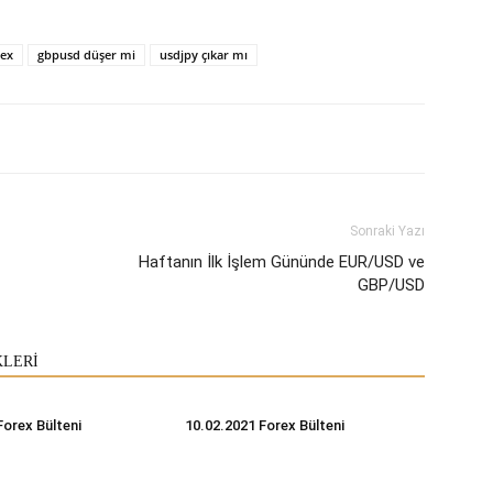
rex
gbpusd düşer mi
usdjpy çıkar mı
Sonraki Yazı
Haftanın İlk İşlem Gününde EUR/USD ve
GBP/USD
KLERİ
Forex Bülteni
10.02.2021 Forex Bülteni