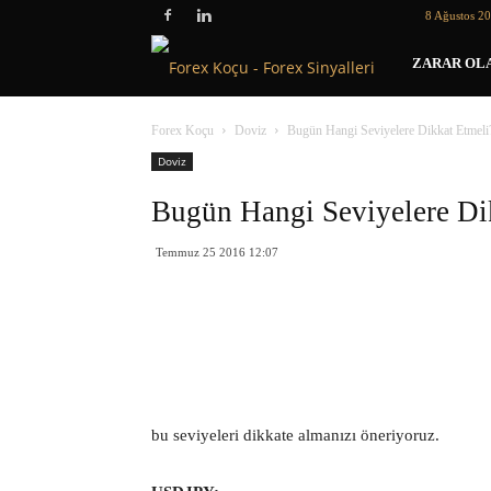
8 Ağustos 2
Forex
ZARAR OLA
Koçu
Forex Koçu
Doviz
Bugün Hangi Seviyelere Dikkat Etmeli
Doviz
Bugün Hangi Seviyelere Di
Temmuz 25 2016 12:07
bu seviyeleri dikkate almanızı öneriyoruz.