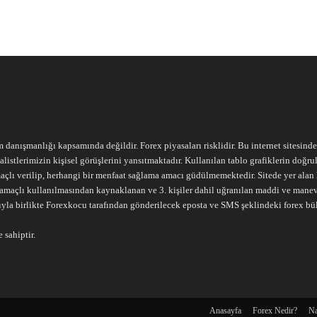
m danışmanlığı kapsamında değildir. Forex piyasaları risklidir. Bu internet sitesind
alistlerimizin kişisel görüşlerini yansıtmaktadır. Kullanılan tablo grafiklerin doğ
açlı verilip, herhangi bir menfaat sağlama amacı güdülmemektedir. Sitede yer alan he
ari amaçlı kullanılmasından kaynaklanan ve 3. kişiler dahil uğranılan maddi ve mane
ıyla birlikte Forexkocu tarafından gönderilecek eposta ve SMS şeklindeki forex bü
 sahiptir.
Anasayfa
Forex Nedir?
Na