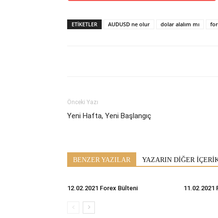
ETİKETLER
AUDUSD ne olur
dolar alalım mı
fo
Önceki Yazı
Yeni Hafta, Yeni Başlangıç
BENZER YAZILAR
YAZARIN DİĞER İÇERİ
12.02.2021 Forex Bülteni
11.02.2021 