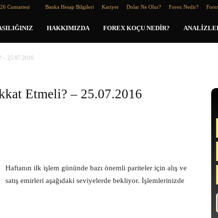
026 Cumartesi
Banka Hesap Bilgileri
Kariyer
Dolar Ne Olur?
Forex Nedir?
Forex
SILIĞINIZ
HAKKIMIZDA
FOREX KOÇU NEDIR?
ANALIZLE
? – 25.07.2016
kkat Etmeli? – 25.07.2016
Haftanın ilk işlem gününde bazı önemli pariteler için alış ve
satış emirleri aşağıdaki seviyelerde bekliyor. İşlemlerinizde