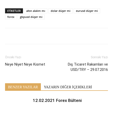
ETİKETLER
altın alalım mı
dolar düşer mi
eurusd düşer mi
forex
gbpusd düşer mi
Önceki Yazı
Sonraki Yazı
Neye Niyet Neye Kısmet
Dış Ticaret Rakamları ve
USD/TRY – 29.07.2016
BENZER YAZILAR
YAZARIN DİĞER İÇERİKLERİ
12.02.2021 Forex Bülteni