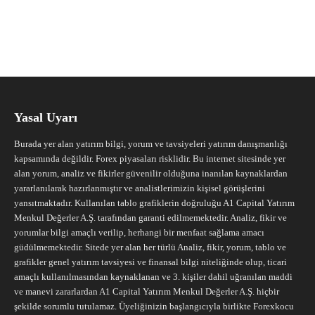
Yasal Uyarı
Burada yer alan yatırım bilgi, yorum ve tavsiyeleri yatırım danışmanlığı
kapsamında değildir. Forex piyasaları risklidir. Bu internet sitesinde yer
alan yorum, analiz ve fikirler güvenilir olduğuna inanılan kaynaklardan
yararlanılarak hazırlanmıştır ve analistlerimizin kişisel görüşlerini
yansıtmaktadır. Kullanılan tablo grafiklerin doğruluğu A1 Capital Yatırım
Menkul Değerler A.Ş. tarafından garanti edilmemektedir. Analiz, fikir ve
yorumlar bilgi amaçlı verilip, herhangi bir menfaat sağlama amacı
güdülmemektedir. Sitede yer alan her türlü Analiz, fikir, yorum, tablo ve
grafikler genel yatırım tavsiyesi ve finansal bilgi niteliğinde olup, ticari
amaçlı kullanılmasından kaynaklanan ve 3. kişiler dahil uğranılan maddi
ve manevi zararlardan A1 Capital Yatırım Menkul Değerler A.Ş. hiçbir
şekilde sorumlu tutulamaz. Üyeliğinizin başlangıcıyla birlikte Forexkocu