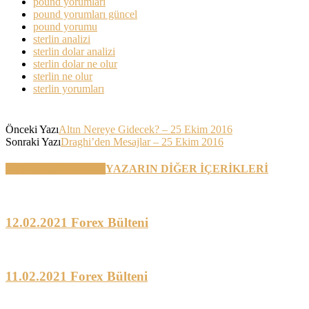
pound yorumları
pound yorumları güncel
pound yorumu
sterlin analizi
sterlin dolar analizi
sterlin dolar ne olur
sterlin ne olur
sterlin yorumları
Önceki Yazı
Altın Nereye Gidecek? – 25 Ekim 2016
Sonraki Yazı
Draghi’den Mesajlar – 25 Ekim 2016
BENZER YAZILAR
YAZARIN DİĞER İÇERİKLERİ
12.02.2021 Forex Bülteni
11.02.2021 Forex Bülteni