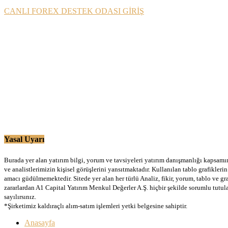
CANLI FOREX DESTEK ODASI GİRİŞ
Yasal Uyarı
Burada yer alan yatırım bilgi, yorum ve tavsiyeleri yatırım danışmanlığı kapsamınd
ve analistlerimizin kişisel görüşlerini yansıtmaktadır. Kullanılan tablo grafikler
amacı güdülmemektedir. Sitede yer alan her türlü Analiz, fikir, yorum, tablo ve gr
zararlardan A1 Capital Yatırım Menkul Değerler A.Ş. hiçbir şekilde sorumlu tutu
sayılırsınız.
*Şirketimiz kaldıraçlı alım-satım işlemleri yetki belgesine sahiptir.
Anasayfa