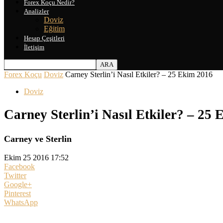
Forex Koçu Nedir?
Analizler
Doviz
Eğitim
Hesap Çeşitleri
İletişim
Forex Koçu
Doviz
Carney Sterlin’i Nasıl Etkiler? – 25 Ekim 2016
Doviz
Carney Sterlin’i Nasıl Etkiler? – 25
Carney ve Sterlin
Ekim 25 2016 17:52
Facebook
Twitter
Google+
Pinterest
WhatsApp