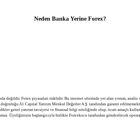
Neden Banka Yerine Forex?
a değildir. Forex piyasaları risklidir. Bu internet sitesinde yer alan yorum, analiz
in doğruluğu A1 Capital Yatırım Menkul Değerler A.Ş. tarafından garanti edilmemekte
afikler genel yatırım tavsiyesi ve finansal bilgi niteliğinde olup, ticari amaçlı ku
lamaz. Üyeliğinizin başlangıcıyla birlikte Forexkocu tarafından gönderilecek epost