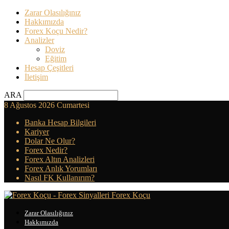
Zarar Olasılığınız
Hakkımızda
Forex Koçu Nedir?
Analizler
Doviz
Eğitim
Hesap Çeşitleri
İletişim
ARA
8 Ağustos 2026 Cumartesi
Banka Hesap Bilgileri
Kariyer
Dolar Ne Olur?
Forex Nedir?
Forex Altın Analizleri
Forex Anlık Yorumları
Nasıl FK Kullanırım?
Forex Koçu
Zarar Olasılığınız
Hakkımızda