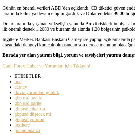
Günün en önemli verileri ABD’den açıklandı. CB tüketici güven endeksi
tarafında kalmaya devam ettiğini gördük ve Dolar endeksi 99.00 bölges
Dolar tarafında yaşanan yükselişin yanında Brexit risklerinin piyas
ilk önemli destek 1.2080 ve buranın da altında 1.20 bölgesinin psikolo
İngiltere Merkez Bankası Başkanı Carney ise yaptığı açıklamalarda par
arasındaki dengeyi kuracak olmasından son derece memnun olacağını be
Burada yer alan yatırım bilgi, yorum ve tavsiyeleri yatırım danı
Canlı Forex Haber ve Yorumları için Tıklayın!
ETİKETLER
boe
carney
döviz yorumları günlük
gbp usd analiz
gbp usd parite
gbpusd çıkar mı
gbpusd düşecek mi
gbpusd yorumu
ingiltere
pound analizi