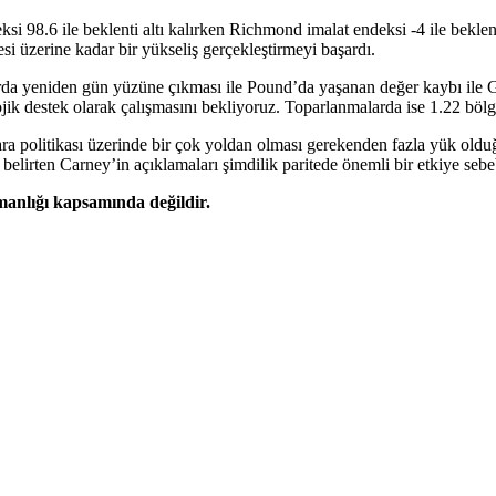
 98.6 ile beklenti altı kalırken Richmond imalat endeksi -4 ile beklent
i üzerine kadar bir yükseliş gerçekleştirmeyi başardı.
alarda yeniden gün yüzüne çıkması ile Pound’da yaşanan değer kaybı ile
jik destek olarak çalışmasını bekliyoruz. Toparlanmalarda ise 1.22 bölg
a politikası üzerinde bir çok yoldan olması gerekenden fazla yük olduğ
lirten Carney’in açıklamaları şimdilik paritede önemli bir etkiye sebe
şmanlığı kapsamında değildir.