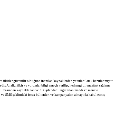
 ve fikirler güvenilir olduğuna inanılan kaynaklardan yararlanılarak hazırlanmıştır
dir. Analiz, fikir ve yorumlar bilgi amaçlı verilip, herhangi bir menfaat sağlama
llanılmasından kaynaklanan ve 3. kişiler dahil uğranılan maddi ve manevi
a ve SMS şeklindeki forex bültenleri ve kampanyaları almayı da kabul etmiş