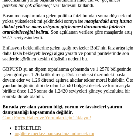
gereken bir çok dönemeç’
var ifadesini kullandı.
Basın mensuplarından gelen politika faizi bundan sonra düşecek mi
yoksa yükselecek mi şeklindeki soruya ise
maaşlardaki artış hızına
dikkat çekti ve maaş artışının güçlenmesi durumunda faizlerin
artırılabileceğini belirtti.
Son açıklanan verilere göre maaşlarda artış
%2.7 seviyesindeydi.
Enflasyon beklentilerine gelen aşağı revizeler BoE’nin faiz artışı için
daha fazla bekleyebileceği algısı yarattı ve pound paritelerinde son
saatlerde görünen keskin düşüşün nedeni bu.
GBPUSD şu an dipten toparlanma çabasında ve 1.2570 bölgesinde
işlem görüyor. 1.26 kritik direnç. Dolar endeksi üzerindeki baskı
devam eder ve 1.26 direnci aşılırsa alıcılar tekrar moral bulabilir. Öte
yandan bugünün dibi de olan 1.2540 bölgesi destek ve kırılmasıyla
birlikte önce 1.25 sonra da 1.2420 seviyeleri güneye yolculukta bir
sonraki durak olabilir.
Burada yer alan yatırım bilgi, yorum ve tavsiyeleri yatırım
danışmanlığı kapsamında değildir.
Canlı Forex Haber ve Yorumları için Tıklayın!
ETİKETLER
ingiltere merkez bankası faiz indirecek mi