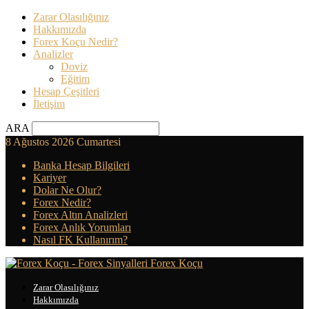
Zarar Olasılığınız
Hakkımızda
Forex Koçu Nedir?
Analizler
Doviz
Eğitim
Hesap Çeşitleri
İletişim
ARA
8 Ağustos 2026 Cumartesi
Banka Hesap Bilgileri
Kariyer
Dolar Ne Olur?
Forex Nedir?
Forex Altın Analizleri
Forex Anlık Yorumları
Nasıl FK Kullanırım?
Forex Koçu
Zarar Olasılığınız
Hakkımızda