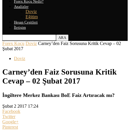
Forex Koçu Nedir?
Analizler
Doviz
Eğitim
Hesap Çeşitleri
İletişim
Forex Koçu
Doviz
Carney’den Faiz Sorusuna Kritik Cevap – 02
Şubat 2017
Doviz
Carney’den Faiz Sorusuna Kritik
Cevap – 02 Şubat 2017
İngiltere Merkez Bankası BoE Faiz Artıracak mı?
Şubat 2 2017 17:24
Facebook
Twitter
Google+
Pinterest