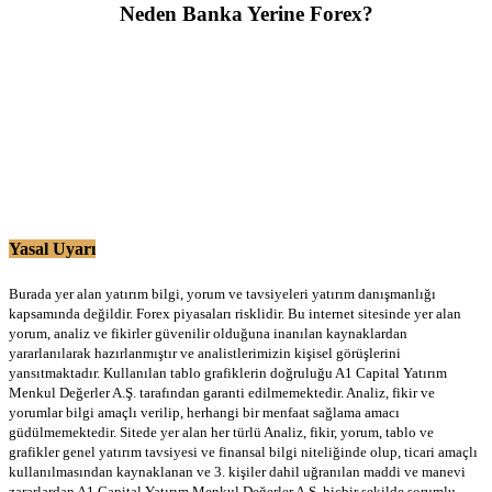
Neden Banka Yerine Forex?
Yasal Uyarı
Burada yer alan yatırım bilgi, yorum ve tavsiyeleri yatırım danışmanlığı
kapsamında değildir. Forex piyasaları risklidir. Bu internet sitesinde yer alan
yorum, analiz ve fikirler güvenilir olduğuna inanılan kaynaklardan
yararlanılarak hazırlanmıştır ve analistlerimizin kişisel görüşlerini
yansıtmaktadır. Kullanılan tablo grafiklerin doğruluğu A1 Capital Yatırım
Menkul Değerler A.Ş. tarafından garanti edilmemektedir. Analiz, fikir ve
yorumlar bilgi amaçlı verilip, herhangi bir menfaat sağlama amacı
güdülmemektedir. Sitede yer alan her türlü Analiz, fikir, yorum, tablo ve
grafikler genel yatırım tavsiyesi ve finansal bilgi niteliğinde olup, ticari amaçlı
kullanılmasından kaynaklanan ve 3. kişiler dahil uğranılan maddi ve manevi
zararlardan A1 Capital Yatırım Menkul Değerler A.Ş. hiçbir şekilde sorumlu