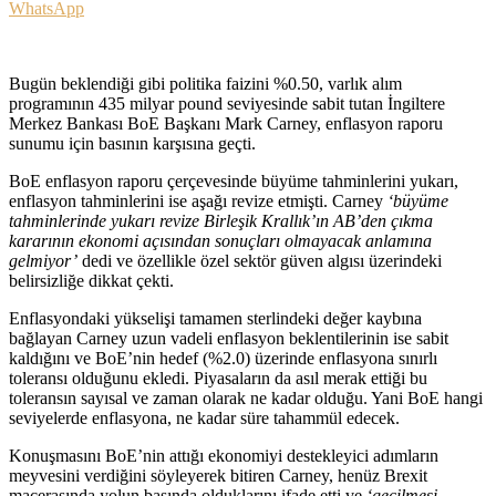
WhatsApp
Bugün beklendiği gibi politika faizini %0.50, varlık alım
programının 435 milyar pound seviyesinde sabit tutan İngiltere
Merkez Bankası BoE Başkanı Mark Carney, enflasyon raporu
sunumu için basının karşısına geçti.
BoE enflasyon raporu çerçevesinde büyüme tahminlerini yukarı,
enflasyon tahminlerini ise aşağı revize etmişti. Carney
‘büyüme
tahminlerinde yukarı revize Birleşik Krallık’ın AB’den çıkma
kararının ekonomi açısından sonuçları olmayacak anlamına
gelmiyor’
dedi ve özellikle özel sektör güven algısı üzerindeki
belirsizliğe dikkat çekti.
Enflasyondaki yükselişi tamamen sterlindeki değer kaybına
bağlayan Carney uzun vadeli enflasyon beklentilerinin ise sabit
kaldığını ve BoE’nin hedef (%2.0) üzerinde enflasyona sınırlı
toleransı olduğunu ekledi. Piyasaların da asıl merak ettiği bu
toleransın sayısal ve zaman olarak ne kadar olduğu. Yani BoE hangi
seviyelerde enflasyona, ne kadar süre tahammül edecek.
Konuşmasını BoE’nin attığı ekonomiyi destekleyici adımların
meyvesini verdiğini söyleyerek bitiren Carney, henüz Brexit
macerasında yolun başında olduklarını ifade etti ve
‘geçilmesi