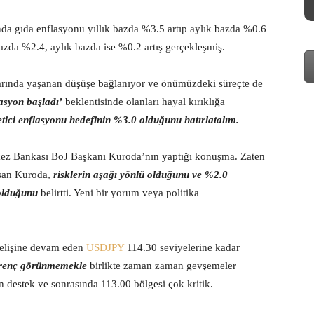
ında gıda enflasyonu yıllık bazda %3.5 artıp aylık bazda %0.6
 bazda %2.4, aylık bazda ise %0.2 artış gerçekleşmiş.
tlarında yaşanan düşüşe bağlanıyor ve önümüzdeki süreçte de
lasyon başladı’
beklentisinde olanları hayal kırıklığa
tici enflasyonu hedefinin %3.0 olduğunu hatırlatalım.
kez Bankası BoJ Başkanı Kuroda’nın yaptığı konuşma. Zaten
uşan Kuroda,
risklerin aşağı yönlü olduğunu ve %2.0
 olduğunu
belirtti. Yeni bir yorum veya politika
selişine devam eden
USDJPY
114.30 seviyelerine kadar
direnç görünmemekle
birlikte zaman zaman gevşemeler
n destek ve sonrasında 113.00 bölgesi çok kritik.