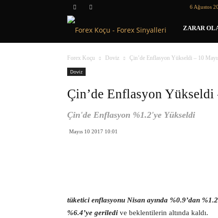
6 Ağustos 2
Forex
ZARAR OLA
Koçu
Forex Koçu
Doviz
Çin’de Enflasyon Yükseldi – 10 Mayı
Doviz
Çin’de Enflasyon Yükseldi
Çin'de Enflasyon %1.2'ye Yükseldi
Mayıs 10 2017 10:01
tüketici enflasyonu Nisan ayında %0.9’dan %1.2 
%6.4’ye geriledi
ve beklentilerin altında kaldı.