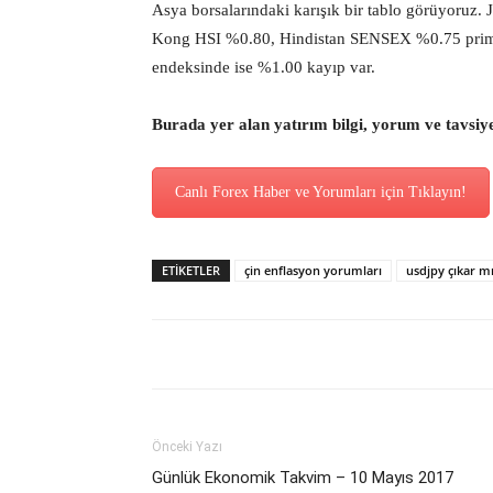
Asya borsalarındaki karışık bir tablo görüyoru
Kong HSI %0.80, Hindistan SENSEX %0.75 prim
endeksinde ise %1.00 kayıp var.
Burada yer alan yatırım bilgi, yorum ve tavsiy
Canlı Forex Haber ve Yorumları için Tıklayın!
ETİKETLER
çin enflasyon yorumları
usdjpy çıkar m
Önceki Yazı
Günlük Ekonomik Takvim – 10 Mayıs 2017