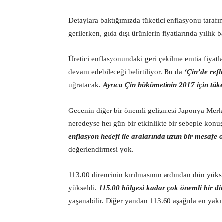
Detaylara baktığımızda tüketici enflasyonu taraf
gerilerken, gıda dışı ürünlerin fiyatlarında yıllık
Üretici enflasyonundaki geri çekilme emtia fiya
devam edebileceği belirtiliyor. Bu da
‘Çin’de ref
uğratacak.
Ayrıca Çin hükümetinin 2017 için tüke
Gecenin diğer bir önemli gelişmesi Japonya Mer
neredeyse her gün bir etkinlikte bir sebeple kon
enflasyon hedefi ile aralarında uzun bir mesafe
değerlendirmesi yok.
113.00 direncinin kırılmasının ardından dün yük
yükseldi.
115.00 bölgesi kadar çok önemli bir 
yaşanabilir. Diğer yandan 113.60 aşağıda en yakı