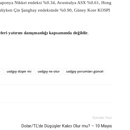
z. Japonya Nikkei endeksi %0.34, Avustralya ASX %0.61, Hong
liyken Çin Şanghay endeksinde %0.90, Güney Kore KOSPI
eleri yatırım danışmanlığı kapsamında değildir.
ı
usdjpy düşer mi
usdjpy ne olur
usdjpy yorumları güncel
Sonraki Yazı
Dolar/TL’de Düşüşler Kalıcı Olur mu? – 10 Mayıs