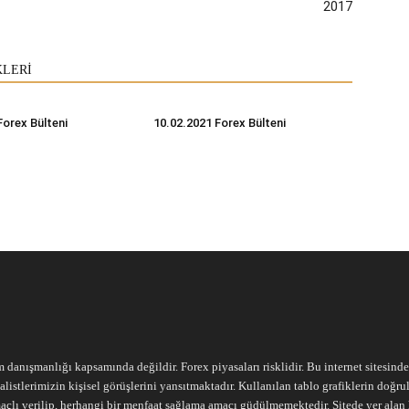
2017
KLERİ
Forex Bülteni
10.02.2021 Forex Bülteni
m danışmanlığı kapsamında değildir. Forex piyasaları risklidir. Bu internet sitesind
alistlerimizin kişisel görüşlerini yansıtmaktadır. Kullanılan tablo grafiklerin doğ
açlı verilip, herhangi bir menfaat sağlama amacı güdülmemektedir. Sitede yer alan he