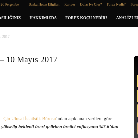
026 Perşembe
Banka Hesap Bilgileri
Kariyer
Dolar Ne Olur?
Forex Nedir?
Forex
SILIĞINIZ
HAKKIMIZDA
FOREX KOÇU NEDIR?
ANALIZLE
s 2017
 – 10 Mayıs 2017
Çin Ulusal İstatistik Bürosu
‘ndan açıklanan verilere göre
yükselip beklenti üzeri gelirken üretici enflasyonu %7.6’dan