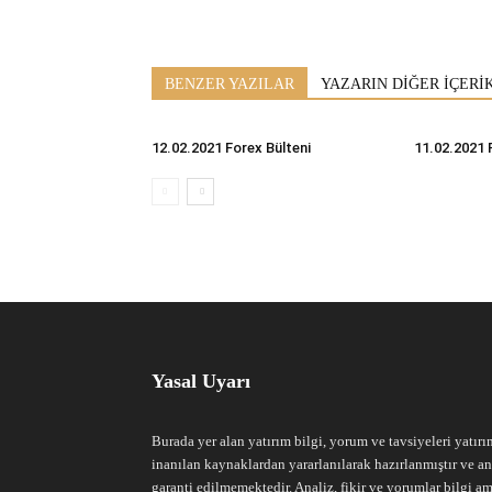
BENZER YAZILAR
YAZARIN DİĞER İÇERİ
12.02.2021 Forex Bülteni
11.02.2021 
Yasal Uyarı
Burada yer alan yatırım bilgi, yorum ve tavsiyeleri yatırı
inanılan kaynaklardan yararlanılarak hazırlanmıştır ve an
garanti edilmemektedir. Analiz, fikir ve yorumlar bilgi am