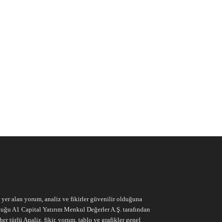
e yer alan yorum, analiz ve fikirler güvenilir olduğuna
ruluğu A1 Capital Yatırım Menkul Değerler A.Ş. tarafından
r türlü Analiz, fikir, yorum, tablo ve grafikler genel