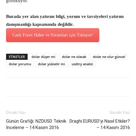
gözüküyor.
Burada yer alan yatırım bilgi, yorum ve tavsiyeleri yatırım
danışmanlığı kapsamında değildir.
Canlı Forex Haber ve Yorumları için Tıklayın!
ETİKETLER
dolar düşer mi
dolar ne olacak
dolar ne olur güncel
dolar yorumu
dolar yükselir mi
usdtry analizi
Önceki Yazı
Sonraki Yazı
Günün Grafiği: NZDUSD Teknik
Draghi EURUSD’yi Nasıl Etkiler?
İnceleme – 14 Kasım 2016
– 14 Kasım 2016