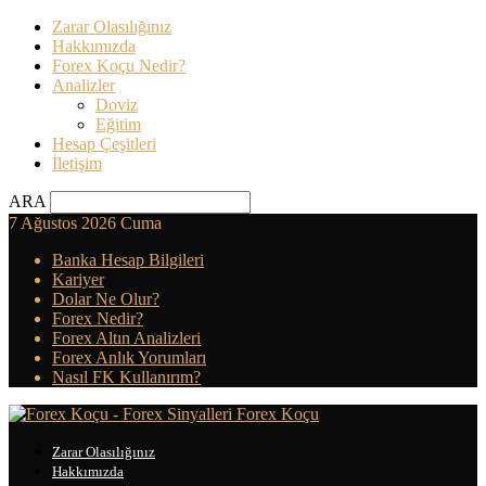
Zarar Olasılığınız
Hakkımızda
Forex Koçu Nedir?
Analizler
Doviz
Eğitim
Hesap Çeşitleri
İletişim
ARA
7 Ağustos 2026 Cuma
Banka Hesap Bilgileri
Kariyer
Dolar Ne Olur?
Forex Nedir?
Forex Altın Analizleri
Forex Anlık Yorumları
Nasıl FK Kullanırım?
Forex Koçu
Zarar Olasılığınız
Hakkımızda