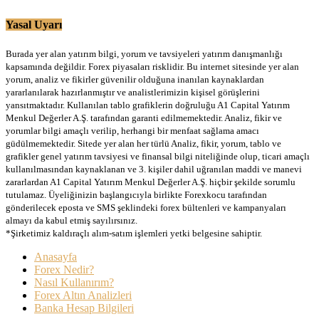
Yasal Uyarı
Burada yer alan yatırım bilgi, yorum ve tavsiyeleri yatırım danışmanlığı
kapsamında değildir. Forex piyasaları risklidir. Bu internet sitesinde yer alan
yorum, analiz ve fikirler güvenilir olduğuna inanılan kaynaklardan
yararlanılarak hazırlanmıştır ve analistlerimizin kişisel görüşlerini
yansıtmaktadır. Kullanılan tablo grafiklerin doğruluğu A1 Capital Yatırım
Menkul Değerler A.Ş. tarafından garanti edilmemektedir. Analiz, fikir ve
yorumlar bilgi amaçlı verilip, herhangi bir menfaat sağlama amacı
güdülmemektedir. Sitede yer alan her türlü Analiz, fikir, yorum, tablo ve
grafikler genel yatırım tavsiyesi ve finansal bilgi niteliğinde olup, ticari amaçlı
kullanılmasından kaynaklanan ve 3. kişiler dahil uğranılan maddi ve manevi
zararlardan A1 Capital Yatırım Menkul Değerler A.Ş. hiçbir şekilde sorumlu
tutulamaz. Üyeliğinizin başlangıcıyla birlikte Forexkocu tarafından
gönderilecek eposta ve SMS şeklindeki forex bültenleri ve kampanyaları
almayı da kabul etmiş sayılırsınız.
*Şirketimiz kaldıraçlı alım-satım işlemleri yetki belgesine sahiptir.
Anasayfa
Forex Nedir?
Nasıl Kullanırım?
Forex Altın Analizleri
Banka Hesap Bilgileri