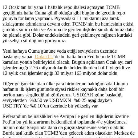
12 Ocak’tan bu yana 1 haftalık repo ihalesi açmayan TCMB
geçtiğimiz hafta Cuma günü olduğu gibi bugün de gecelik repo
yoluyla fonlama yapmadı. Piyasadaki TL miktarını azaltarak
sıkılaştırma adımlarına devam eden TCMB’nin bu hamlesinin etkisi
şimdilik sınırlı oldu ve Avrupa ile gerilen ilişkiler şimdilik biraz daha
ön planda gibi. Dolar endeksindeki geri çekilmeye rağmen kurdaki
yükselişin sürdüğünü görüyoruz.
Yeni haftaya Cuma gününe veda ettiği seviyelerin üzerinde
başlangıç yapan
Dolar/TL
‘de bu hafta hem Fed hem de TCMB
kararları yönün belirleyicisi olacak. Bugün açıklanan Ocak ayı cari
işlemler açığı 2.76 milyar dolar ile beklentilerden hafif iyi geldi ve
12 aylık cari işlemler açığı 33 milyar 163 milyon dolar oldu.
Diğer gelişmekte olan ülke para birimlerine baktığımızda Liranın
haftanın ilk işlem gününde siyasi riskler kaynaklı daha kötü bir
performans sergilediğini görüyoruz. USDZAR güne başladığı
seviyelerden -%0.50 ve USDMXN -%0.25 aşağıdayken
USDTRY’de %0.10’un üzerinde bir yükseliş var.
Referandum belirsizlikleri ve Avrupa ile gerilen ilişkilerin üzerine
Fed’in bu yıl faiz artırım beklentilerini toplamda 4’e yükseltmesi
liranın dolar karşısında daha da güçsüzleşmesine sebep olabilir.
Burda asıl kritik olan TCMB’den gelecek adım olacaktır. Merkez de