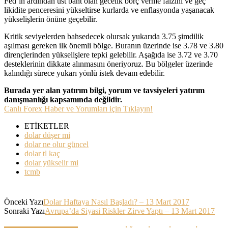
Fed’in ardından üst bant olan gecelik borç verme faizini ve geç
likidite penceresini yükseltirse kurlarda ve enflasyonda yaşanacak
yükselişlerin önüne geçebilir.
Kritik seviyelerden bahsedecek olursak yukarıda 3.75 şimdilik
aşılması gereken ilk önemli bölge. Buranın üzerinde ise 3.78 ve 3.80
dirençlerinden yükselişlere tepki gelebilir. Aşağıda ise 3.72 ve 3.70
desteklerinin dikkate alınmasını öneriyoruz. Bu bölgeler üzerinde
kalındığı sürece yukarı yönlü istek devam edebilir.
Burada yer alan yatırım bilgi, yorum ve tavsiyeleri yatırım
danışmanlığı kapsamında değildir.
Canlı Forex Haber ve Yorumları için Tıklayın!
ETİKETLER
dolar düşer mi
dolar ne olur güncel
dolar tl kaç
dolar yükselir mi
tcmb
Önceki Yazı
Dolar Haftaya Nasıl Başladı? – 13 Mart 2017
Sonraki Yazı
Avrupa’da Siyasi Riskler Zirve Yaptı – 13 Mart 2017