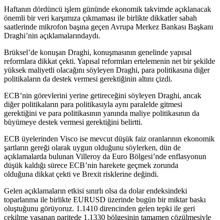
Haftanın dördüncü işlem gününde ekonomik takvimde açıklanacak
önemli bir veri karşımıza çıkmaması ile birlikte dikkatler sabah
saatlerinde mikrofon başına geçen Avrupa Merkez Bankası Başkanı
Draghi’nin açıklamalarındaydı.
Brüksel’de konuşan Draghi, konuşmasının genelinde yapısal
reformlara dikkat çekti. Yapısal reformları ertelemenin net bir şekilde
yüksek maliyetli olacağını söyleyen Draghi, para politikasına diğer
politikaların da destek vermesi gerektiğinin altını çizdi.
ECB’nin görevlerini yerine getireceğini söyleyen Draghi, ancak
diğer politikaların para politikasıyla aynı paralelde gitmesi
gerektiğini ve para politikasının yanında maliye politikasının da
büyümeye destek vermesi gerektiğini belirtti.
ECB üyelerinden Visco ise mevcut düşük faiz oranlarının ekonomik
şartların gereği olarak uygun olduğunu söylerken, dün de
açıklamalarda bulunan Villeroy da Euro Bölgesi’nde enflasyonun
düşük kaldığı sürece ECB’nin harekete geçmek zorunda
olduğuna dikkat çekti ve Brexit risklerine değindi.
Gelen açıklamaların etkisi sınırlı olsa da dolar endeksindeki
toparlanma ile birlikte EURUSD üzerinde bugün bir miktar baskı
oluştuğunu görüyoruz. 1.1410 direncinden gelen tepki ile geri
çekilme yaşanan paritede 1.1330 bölgesinin tamamen çözülmesiyle