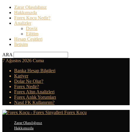
Zarar Olasılığınız
Hakkımızda
Forex Koçu Nedir?
Analizler
Doviz
Eğitim
Hesap Çeşitleri
İletişim
ARA
7 Ağustos 2026 Cuma
Banka Hesap Bilgileri
Kariyer
Dolar Ne Olur?
Forex Nedir?
Forex Altın Analizleri
Forex Anlık Yorumları
Nasıl FK Kullanırım?
Forex Koçu
Zarar Olasılığınız
Hakkımızda