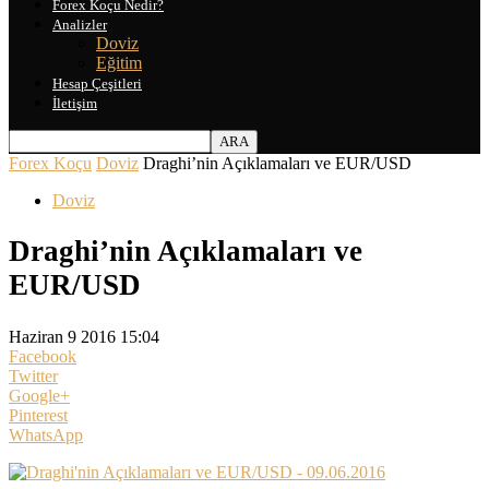
Forex Koçu Nedir?
Analizler
Doviz
Eğitim
Hesap Çeşitleri
İletişim
Forex Koçu
Doviz
Draghi’nin Açıklamaları ve EUR/USD
Doviz
Draghi’nin Açıklamaları ve
EUR/USD
Haziran 9 2016 15:04
Facebook
Twitter
Google+
Pinterest
WhatsApp