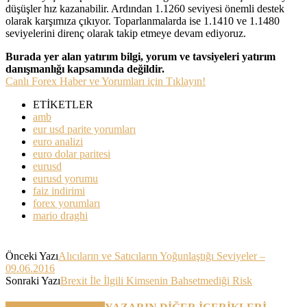
düşüşler hız kazanabilir. Ardından 1.1260 seviyesi önemli destek
olarak karşımıza çıkıyor. Toparlanmalarda ise 1.1410 ve 1.1480
seviyelerini direnç olarak takip etmeye devam ediyoruz.
Burada yer alan yatırım bilgi, yorum ve tavsiyeleri yatırım
danışmanlığı kapsamında değildir.
Canlı Forex Haber ve Yorumları için Tıklayın!
ETİKETLER
amb
eur usd parite yorumları
euro analizi
euro dolar paritesi
eurusd
eurusd yorumu
faiz indirimi
forex yorumları
mario draghi
Önceki Yazı
Alıcıların ve Satıcıların Yoğunlaştığı Seviyeler –
09.06.2016
Sonraki Yazı
Brexit İle İlgili Kimsenin Bahsetmediği Risk