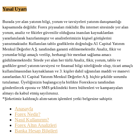
Yasal Uyarı
Burada yer alan yatırım bilgi, yorum ve tavsiyeleri yatırım danışmanlığı
kapsamında değildir. Forex piyasaları risklidir. Bu internet sitesinde yer alan
yorum, analiz ve fikirler güvenilir olduğuna inanılan kaynaklardan
yararlanılarak hazırlanmıştır ve analistlerimizin kişisel görüşlerini
yansıtmaktadır. Kullanılan tablo grafiklerin doğruluğu A1 Capital Yatırım
Menkul Değerler A.Ş. tarafından garanti edilmemektedir. Analiz, fikir ve
yorumlar bilgi amaçlı verilip, herhangi bir menfaat sağlama amacı
güdülmemektedir. Sitede yer alan her türlü Analiz, fikir, yorum, tablo ve
grafikler genel yatırım tavsiyesi ve finansal bilgi niteliğinde olup, ticari amaçlı
kullanılmasından kaynaklanan ve 3. kişiler dahil uğranılan maddi ve manevi
zararlardan A1 Capital Yatırım Menkul Değerler A.Ş. hiçbir şekilde sorumlu
tutulamaz. Üyeliğinizin başlangıcıyla birlikte Forexkocu tarafından
gönderilecek eposta ve SMS şeklindeki forex bültenleri ve kampanyaları
almayı da kabul etmiş sayılırsınız.
*Şirketimiz kaldıraçlı alım-satım işlemleri yetki belgesine sahiptir.
Anasayfa
Forex Nedir?
Nasıl Kullanırım?
Forex Altın Analizleri
Banka Hesap Bilgileri