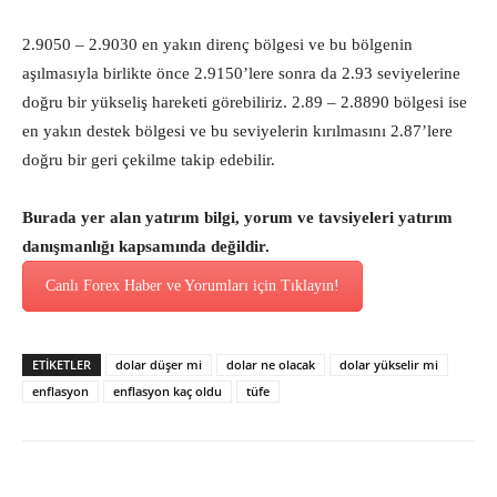
2.9050 – 2.9030 en yakın direnç bölgesi ve bu bölgenin
aşılmasıyla birlikte önce 2.9150’lere sonra da 2.93 seviyelerine
doğru bir yükseliş hareketi görebiliriz. 2.89 – 2.8890 bölgesi ise
en yakın destek bölgesi ve bu seviyelerin kırılmasını 2.87’lere
doğru bir geri çekilme takip edebilir.
Burada yer alan yatırım bilgi, yorum ve tavsiyeleri yatırım
danışmanlığı kapsamında değildir.
Canlı Forex Haber ve Yorumları için Tıklayın!
ETİKETLER
dolar düşer mi
dolar ne olacak
dolar yükselir mi
enflasyon
enflasyon kaç oldu
tüfe