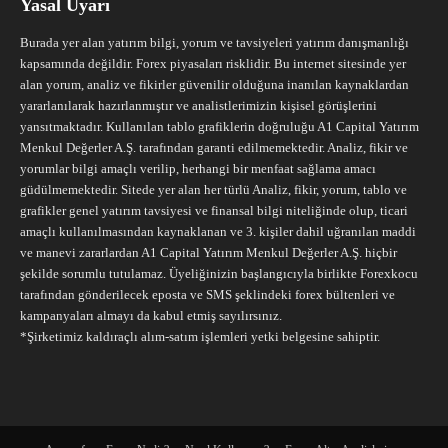
Yasal Uyarı
Burada yer alan yatırım bilgi, yorum ve tavsiyeleri yatırım danışmanlığı
kapsamında değildir. Forex piyasaları risklidir. Bu internet sitesinde yer
alan yorum, analiz ve fikirler güvenilir olduğuna inanılan kaynaklardan
yararlanılarak hazırlanmıştır ve analistlerimizin kişisel görüşlerini
yansıtmaktadır. Kullanılan tablo grafiklerin doğruluğu A1 Capital Yatırım
Menkul Değerler A.Ş. tarafından garanti edilmemektedir. Analiz, fikir ve
yorumlar bilgi amaçlı verilip, herhangi bir menfaat sağlama amacı
güdülmemektedir. Sitede yer alan her türlü Analiz, fikir, yorum, tablo ve
grafikler genel yatırım tavsiyesi ve finansal bilgi niteliğinde olup, ticari
amaçlı kullanılmasından kaynaklanan ve 3. kişiler dahil uğranılan maddi
ve manevi zararlardan A1 Capital Yatırım Menkul Değerler A.Ş. hiçbir
şekilde sorumlu tutulamaz. Üyeliğinizin başlangıcıyla birlikte Forexkocu
tarafından gönderilecek eposta ve SMS şeklindeki forex bültenleri ve
kampanyaları almayı da kabul etmiş sayılırsınız.
*Şirketimiz kaldıraçlı alım-satım işlemleri yetki belgesine sahiptir.