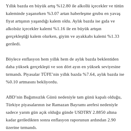
Yıllık bazda en büyük artış %12.80 ile alkollü içecekler ve tütün
kaleminde yaşanırken %3.07 artan haberleşme grubu en yavaş
fiyat artışının yaşandığı kalem oldu. Aylık bazda ise gıda ve
alkolsüz içecekler kalemi %1.16 ile en büyük artışın
gerçekleştiği kalem olurken, giyim ve ayakkabı kalemi %1.33
geriledi.
Böylece enflasyon hem yıllık hem de aylık bazda beklentiden
daha yüksek gerçekleşti ve son dört ayın en yüksek seviyesine
tırmandı. Piyasalar TÜFE’nin yıllık bazda %7.64, aylık bazda ise
%0.10 artmasını bekliyordu.
ABD’nin Bağımsızlık Günü nedeniyle tam günü kapalı olduğu,
Türkiye piyasalarının ise Ramazan Bayramı arefesi nedeniyle
sadece yarım gün açık olduğu günde USDTRY 2.8850 altına
kadar geriledikten sonra enflasyon raporunun ardından 2.90
üzerine tırmandı.