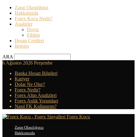
Zarar Olasılığınız
Hakkımızda
Forex Koçu Nedir?
Analizler
Doviz
Eğitim
Hesap Çeşitleri
İletişim
ARA
6 Ağustos 2026 Perşembe
Banka Hesap Bilgileri
Kariyer
Dolar Ne Olur?
Forex Nedir?
Forex Altın Analizleri
Forex Anlık Yorumları
Nasıl FK Kullanırım?
Forex Koçu
Zarar Olasılığınız
Hakkımızda