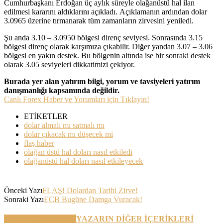
Cumhurbaşkanı Erdoğan üç aylık süreyle olağanüstü hal ilan
edilmesi kararını aldıklarını açıkladı. Açıklamanın ardından dolar
3.0965 üzerine tırmanarak tüm zamanların zirvesini yeniledi.
Şu anda 3.10 – 3.0950 bölgesi direnç seviyesi. Sonrasında 3.15
bölgesi direnç olarak karşımıza çıkabilir. Diğer yandan 3.07 – 3.06
bölgesi en yakın destek. Bu bölgenin altında ise bir sonraki destek
olarak 3.05 seviyeleri dikkatimizi çekiyor.
Burada yer alan yatırım bilgi, yorum ve tavsiyeleri yatırım
danışmanlığı kapsamında değildir.
Canlı Forex Haber ve Yorumları için Tıklayın!
ETİKETLER
dolar almalı mı satmalı mı
dolar çıkacak mı düşecek mi
flaş haber
olağan üstü hal doları nasıl etkiledi
olağanüstü hal doları nasıl etkileyecek
Önceki Yazı
FLAŞ! Dolardan Tarihi Zirve!
Sonraki Yazı
ECB Bugüne Damga Vuracak!
BENZER YAZILAR
YAZARIN DİĞER İÇERİKLERİ