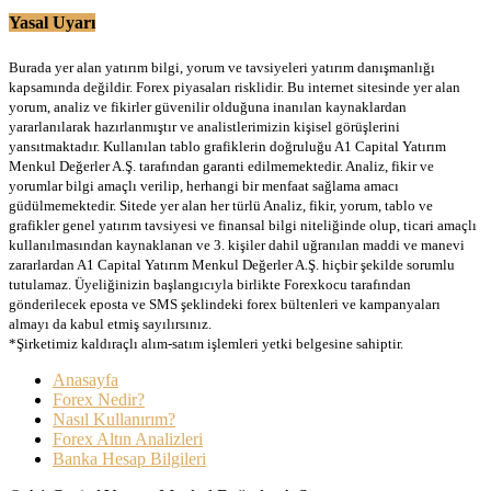
Yasal Uyarı
Burada yer alan yatırım bilgi, yorum ve tavsiyeleri yatırım danışmanlığı
kapsamında değildir. Forex piyasaları risklidir. Bu internet sitesinde yer alan
yorum, analiz ve fikirler güvenilir olduğuna inanılan kaynaklardan
yararlanılarak hazırlanmıştır ve analistlerimizin kişisel görüşlerini
yansıtmaktadır. Kullanılan tablo grafiklerin doğruluğu A1 Capital Yatırım
Menkul Değerler A.Ş. tarafından garanti edilmemektedir. Analiz, fikir ve
yorumlar bilgi amaçlı verilip, herhangi bir menfaat sağlama amacı
güdülmemektedir. Sitede yer alan her türlü Analiz, fikir, yorum, tablo ve
grafikler genel yatırım tavsiyesi ve finansal bilgi niteliğinde olup, ticari amaçlı
kullanılmasından kaynaklanan ve 3. kişiler dahil uğranılan maddi ve manevi
zararlardan A1 Capital Yatırım Menkul Değerler A.Ş. hiçbir şekilde sorumlu
tutulamaz. Üyeliğinizin başlangıcıyla birlikte Forexkocu tarafından
gönderilecek eposta ve SMS şeklindeki forex bültenleri ve kampanyaları
almayı da kabul etmiş sayılırsınız.
*Şirketimiz kaldıraçlı alım-satım işlemleri yetki belgesine sahiptir.
Anasayfa
Forex Nedir?
Nasıl Kullanırım?
Forex Altın Analizleri
Banka Hesap Bilgileri