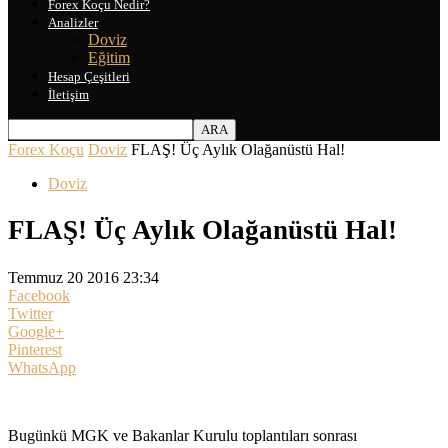
Forex Koçu Nedir?
Analizler
Doviz
Eğitim
Hesap Çeşitleri
İletişim
Forex Koçu
Doviz
FLAŞ! Üç Aylık Olağanüstü Hal!
Doviz
FLAŞ! Üç Aylık Olağanüstü Hal!
Temmuz 20 2016 23:34
Facebook
Twitter
Google+
Pinterest
WhatsApp
Bugünkü MGK ve Bakanlar Kurulu toplantıları sonrası