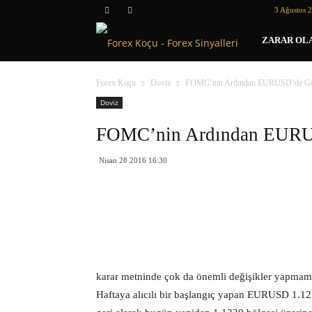
3 Ağustos 2
Forex
ZARAR OLA
Koçu
Forex Koçu
Doviz
FOMC’nin Ardından EURUSD’de G
Doviz
FOMC’nin Ardından EUR
Nisan 28 2016 16:30
karar metninde çok da önemli değişikler yapmaması
Haftaya alıcılı bir başlangıç yapan EURUSD 1.127