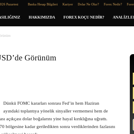
026 Pazartesi
Banka Hesap Bilgileri
Kariyer
Dolar Ne Olur?
Forex Nedir?
Forex
SILIĞINIZ
HAKKIMIZDA
FOREX KOÇU NEDIR?
ANALIZLE
örünüm
USD’de Görünüm
Dünkü FOMC kararları sonrası Fed’in hem Haziran
ayındaki toplantıya yönelik sinyaller vermemesi hem de
 açıkçası dolar boğalarını yine hayal kırıklığına uğrattı.
0 bölgesine kadar geriledikten sonra verdiklerinden fazlasını