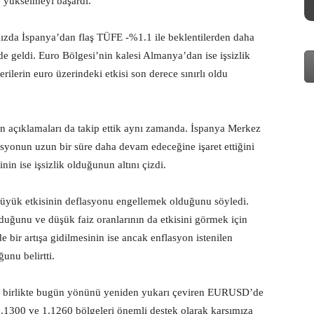
e yükselmeyi başardı.
ızda İspanya’dan flaş TÜFE -%1.1 ile beklentilerden daha
ide geldi. Euro Bölgesi’nin kalesi Almanya’dan ise işsizlik
erilerin euro üzerindeki etkisi son derece sınırlı oldu
 açıklamaları da takip ettik aynı zamanda. İspanya Merkez
syonun uzun bir süre daha devam edeceğine işaret ettiğini
n ise işsizlik olduğunun altını çizdi.
üyük etkisinin deflasyonu engellemek olduğunu söyledi.
lduğunu ve düşük faiz oranlarının da etkisini görmek için
e bir artışa gidilmesinin ise ancak enflasyon istenilen
unu belirtti.
ile birlikte bugün yönünü yeniden yukarı çeviren EURUSD’de
1.1300 ve 1.1260 bölgeleri önemli destek olarak karşımıza