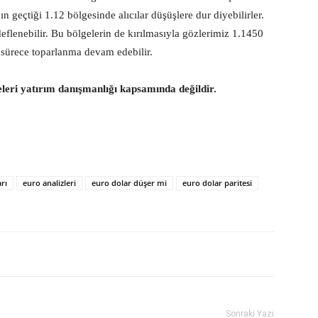
n geçtiği 1.12 bölgesinde alıcılar düşüşlere dur diyebilirler.
eflenebilir. Bu bölgelerin de kırılmasıyla gözlerimiz 1.1450
 sürece toparlanma devam edebilir.
eleri yatırım danışmanlığı kapsamında değildir.
rı
euro analizleri
euro dolar düşer mi
euro dolar paritesi
Sonraki Yazı