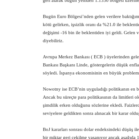
geri alarak bugün yeniden 1.1330 bölgesi üzerin
Bugün Euro Bölgesi’nden gelen verilere baktığım
kötü gelirken, işsizlik oranı da %21.0 ile beklent
değişimi -16 bin ile beklentiden iyi geldi. Gelen v
diyebiliriz.
Avrupa Merkez Bankası ( ECB ) üyelerinden gelen
Bankası Başkanı Linde, göstergelerin düşük enfla
söyledi. İspanya ekonomisinin en büyük problemini
Nowotny ise ECB’nin uyguladığı politikanın en b
Ancak bu süreçte para politikasının da limitleri o
şimdilik erken olduğunu sözlerine ekledi. Faizlerd
seviyelere geldikten sonra alınacak bir karar olduğ
BoJ kararları sonrası dolar endeksindeki düşüş 
bir miktar geri çekilme yaşanıyor ancak aşağıda 