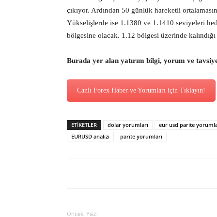
çıkıyor. Ardından 50 günlük hareketli ortalamasını
Yükselişlerde ise 1.1380 ve 1.1410 seviyeleri hed
bölgesine olacak. 1.12 bölgesi üzerinde kalındığı
Burada yer alan yatırım bilgi, yorum ve tavsiy
Canlı Forex Haber ve Yorumları için Tıklayın!
ETİKETLER
dolar yorumları
eur usd parite yorumla
EURUSD analizi
parite yorumları
Önceki Yazı