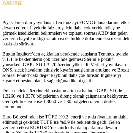
WhatsApp
Piyasalarda dün yayınlanan Temmuz ayı FOMC tutanaklarının etkisi
devam ediyor. Üyelerin faiz artışı için daha çok veride iyileşme
görmek istediklerini belirtmeleri ve toplantı sonrası ABD’den gelen
verilerin hayal kırıklığı yaratması ile birlikte dolar endeksi üzerindeki
baskı da sürüyor.
Bugün İngiltere’den açıklanan perakende satışların Temmuz ayında
%1.4 ile beklentilerin çok üzerinde gelmesi Sterlin’e pozitif
yansırken, GBPUSD 1.3270 üzerine yükseldi. Verileri yayınlayan
ONS, sıcak havaların etkisiyle kıyafet satışlarının arttığına ve Brexit
sonrası Pound’daki değer kaybının daha çok turistin İngiltere’yi
ziyaret etmesine olanak sağladığına dikkat çekti.
Dolar endeksi üzerindeki baskının artması halinde GBPUSD’de
1.3260 ve 1.3370 bölgelerinin direnç olarak çalışmasını bekliyoruz.
Geri çekilmelerde ise 1.3060 ve 1.30 bölgeleri önemli destek
konumunda.
Euro Bölgesi’nden ise TÜFE %0.2, enerji ve gıda fiyatlarının dahil
edilmediği çekirdek TÜFE ise %0.9 ile beklentide geldi. Gelen
verilerin etkisi EURUSD’de sınırlı olsa da toparlanma devam
ediyor. Yukarıda 1.1340 seviyesinin tamamen alınmasıyla