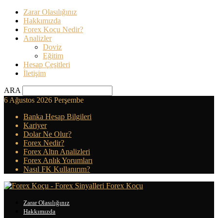
Zarar Olasılığınız
Hakkımızda
Forex Koçu Nedir?
Analizler
Doviz
Eğitim
Hesap Çeşitleri
İletişim
ARA
6 Ağustos 2026 Perşembe
Banka Hesap Bilgileri
Kariyer
Dolar Ne Olur?
Forex Nedir?
Forex Altın Analizleri
Forex Anlık Yorumları
Nasıl FK Kullanırım?
Forex Koçu
Zarar Olasılığınız
Hakkımızda