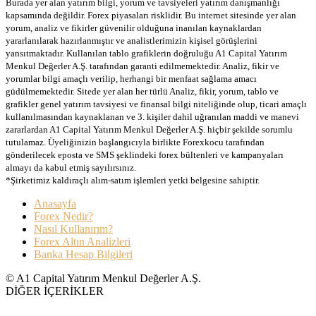
Burada yer alan yatırım bilgi, yorum ve tavsiyeleri yatırım danışmanlığı
kapsamında değildir. Forex piyasaları risklidir. Bu internet sitesinde yer alan
yorum, analiz ve fikirler güvenilir olduğuna inanılan kaynaklardan
yararlanılarak hazırlanmıştır ve analistlerimizin kişisel görüşlerini
yansıtmaktadır. Kullanılan tablo grafiklerin doğruluğu A1 Capital Yatırım
Menkul Değerler A.Ş. tarafından garanti edilmemektedir. Analiz, fikir ve
yorumlar bilgi amaçlı verilip, herhangi bir menfaat sağlama amacı
güdülmemektedir. Sitede yer alan her türlü Analiz, fikir, yorum, tablo ve
grafikler genel yatırım tavsiyesi ve finansal bilgi niteliğinde olup, ticari amaçlı
kullanılmasından kaynaklanan ve 3. kişiler dahil uğranılan maddi ve manevi
zararlardan A1 Capital Yatırım Menkul Değerler A.Ş. hiçbir şekilde sorumlu
tutulamaz. Üyeliğinizin başlangıcıyla birlikte Forexkocu tarafından
gönderilecek eposta ve SMS şeklindeki forex bültenleri ve kampanyaları
almayı da kabul etmiş sayılırsınız.
*Şirketimiz kaldıraçlı alım-satım işlemleri yetki belgesine sahiptir.
Anasayfa
Forex Nedir?
Nasıl Kullanırım?
Forex Altın Analizleri
Banka Hesap Bilgileri
© A1 Capital Yatırım Menkul Değerler A.Ş.
DİĞER İÇERİKLER