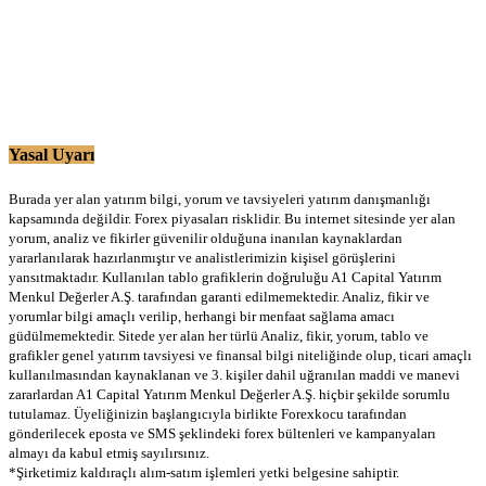
Yasal Uyarı
Burada yer alan yatırım bilgi, yorum ve tavsiyeleri yatırım danışmanlığı
kapsamında değildir. Forex piyasaları risklidir. Bu internet sitesinde yer alan
yorum, analiz ve fikirler güvenilir olduğuna inanılan kaynaklardan
yararlanılarak hazırlanmıştır ve analistlerimizin kişisel görüşlerini
yansıtmaktadır. Kullanılan tablo grafiklerin doğruluğu A1 Capital Yatırım
Menkul Değerler A.Ş. tarafından garanti edilmemektedir. Analiz, fikir ve
yorumlar bilgi amaçlı verilip, herhangi bir menfaat sağlama amacı
güdülmemektedir. Sitede yer alan her türlü Analiz, fikir, yorum, tablo ve
grafikler genel yatırım tavsiyesi ve finansal bilgi niteliğinde olup, ticari amaçlı
kullanılmasından kaynaklanan ve 3. kişiler dahil uğranılan maddi ve manevi
zararlardan A1 Capital Yatırım Menkul Değerler A.Ş. hiçbir şekilde sorumlu
tutulamaz. Üyeliğinizin başlangıcıyla birlikte Forexkocu tarafından
gönderilecek eposta ve SMS şeklindeki forex bültenleri ve kampanyaları
almayı da kabul etmiş sayılırsınız.
*Şirketimiz kaldıraçlı alım-satım işlemleri yetki belgesine sahiptir.