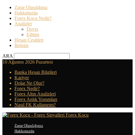
Zarar Olasılığınız
Hakkımızda
Forex Koçu Nedir?
Analizler
Doviz
Eğitim
Hesap Çeşitleri
İletişim
ARA
10 Ağustos 2026 Pazartesi
Banka Hesap Bilgileri
Kariyer
Dolar Ne Olur?
Forex Nedir?
Forex Altın Analizleri
Forex Anlık Yorumları
Nasıl FK Kullanırım?
Forex Koçu
Zarar Olasılığınız
Hakkımızda