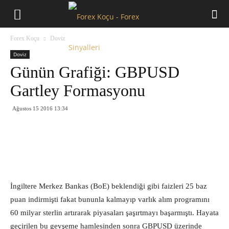
Forex
Forex Koçu
Doviz
Koçu
Doviz
Günün Grafiği: GBPUSD
Gartley Formasyonu
Ağustos 15 2016 13:34
İngiltere Merkez Bankas (BoE) beklendiği gibi faizleri 25 baz
puan indirmişti fakat bununla kalmayıp varlık alım programını
60 milyar sterlin artırarak piyasaları şaşırtmayı başarmıştı. Hayata
geçirilen bu gevşeme hamlesinden sonra GBPUSD üzerinde