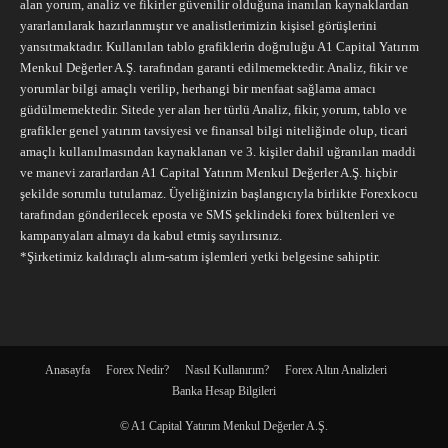
alan yorum, analiz ve fikirler güvenilir olduğuna inanılan kaynaklardan
yararlanılarak hazırlanmıştır ve analistlerimizin kişisel görüşlerini
yansıtmaktadır. Kullanılan tablo grafiklerin doğruluğu A1 Capital Yatırım
Menkul Değerler A.Ş. tarafından garanti edilmemektedir. Analiz, fikir ve
yorumlar bilgi amaçlı verilip, herhangi bir menfaat sağlama amacı
güdülmemektedir. Sitede yer alan her türlü Analiz, fikir, yorum, tablo ve
grafikler genel yatırım tavsiyesi ve finansal bilgi niteliğinde olup, ticari
amaçlı kullanılmasından kaynaklanan ve 3. kişiler dahil uğranılan maddi
ve manevi zararlardan A1 Capital Yatırım Menkul Değerler A.Ş. hiçbir
şekilde sorumlu tutulamaz. Üyeliğinizin başlangıcıyla birlikte Forexkocu
tarafından gönderilecek eposta ve SMS şeklindeki forex bültenleri ve
kampanyaları almayı da kabul etmiş sayılırsınız.
*Şirketimiz kaldıraçlı alım-satım işlemleri yetki belgesine sahiptir.
Anasayfa
Forex Nedir?
Nasıl Kullanırım?
Forex Altın Analizleri
Banka Hesap Bilgileri
© A1 Capital Yatırım Menkul Değerler A.Ş.