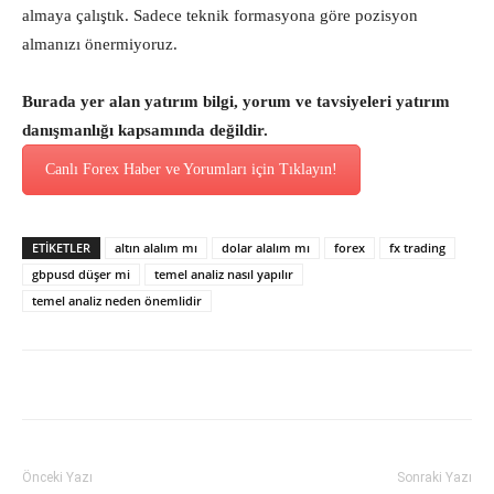
almaya çalıştık. Sadece teknik formasyona göre pozisyon
almanızı önermiyoruz.
Burada yer alan yatırım bilgi, yorum ve tavsiyeleri yatırım
danışmanlığı kapsamında değildir.
Canlı Forex Haber ve Yorumları için Tıklayın!
ETİKETLER
altın alalım mı
dolar alalım mı
forex
fx trading
gbpusd düşer mi
temel analiz nasıl yapılır
temel analiz neden önemlidir
Önceki Yazı
Sonraki Yazı