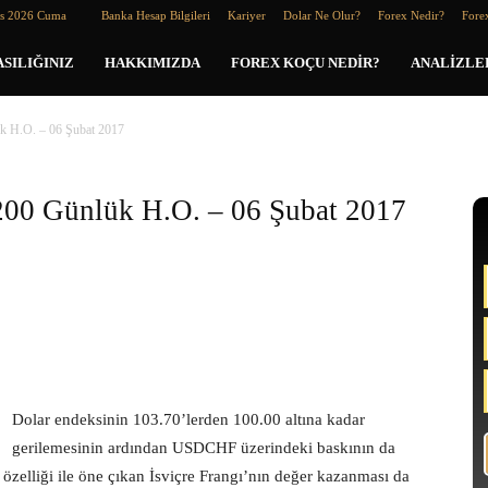
os 2026 Cuma
Banka Hesap Bilgileri
Kariyer
Dolar Ne Olur?
Forex Nedir?
Forex
SILIĞINIZ
HAKKIMIZDA
FOREX KOÇU NEDIR?
ANALIZLE
 H.O. – 06 Şubat 2017
00 Günlük H.O. – 06 Şubat 2017
Dolar endeksinin 103.70’lerden 100.00 altına kadar
gerilemesinin ardından USDCHF üzerindeki baskının da
zelliği ile öne çıkan İsviçre Frangı’nın değer kazanması da