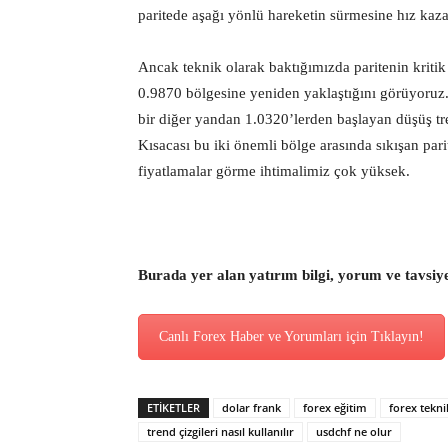
paritede aşağı yönlü hareketin sürmesine hız ka
Ancak teknik olarak baktığımızda paritenin kritik
0.9870 bölgesine yeniden yaklaştığını görüyoruz.
bir diğer yandan 1.0320’lerden başlayan düşüş tr
Kısacası bu iki önemli bölge arasında sıkışan pari
fiyatlamalar görme ihtimalimiz çok yüksek.
Burada yer alan yatırım bilgi, yorum ve tavsiy
Canlı Forex Haber ve Yorumları için Tıklayın!
ETİKETLER
dolar frank
forex eğitim
forex tekni
trend çizgileri nasıl kullanılır
usdchf ne olur