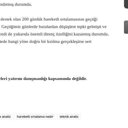
zandırmış durumda.
 destek olan 200 günlük hareketli ortalamasının geçtiği
 Geçtiğimiz günlerde buralardan düşüşlere tepki gelmişti ve
endi de yukarıda önemli direnç özelliğini kazanmış durumda.
tede hangi yöne doğru bir kırılma gerçekleşirse sert
eleri yatırım danışmanlığı kapsamında değildir.
k analiz
hareketli ortalama nedir
teknik analiz