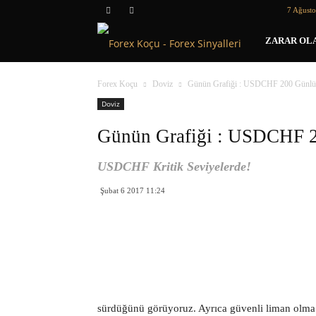
7 Ağust
Forex
ZARAR OLA
Koçu
Forex Koçu
Doviz
Günün Grafiği : USDCHF 200 Günlük
Doviz
Günün Grafiği : USDCHF 2
USDCHF Kritik Seviyelerde!
Şubat 6 2017 11:24
sürdüğünü görüyoruz. Ayrıca güvenli liman olma ö