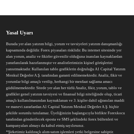
Yasal Uyarı
Burada yer alan yatırım bilgi, yorum ve tavsiyeleri yatırım danışmanlığı
kapsamında değildir. Forex piyasaları risklidir. Bu internet sitesinde yer
alan yorum, analiz ve fikirler güvenilir olduğuna inanılan kaynaklardan
yararlanılarak hazırlanmıştır ve analistlerimizin kişisel görüşlerini
yansıtmaktadır. Kullanılan tablo grafiklerin doğruluğu A1 Capital Yatırım
Menkul Değerler A.Ş. tarafından garanti edilmemektedir. Analiz, fikir ve
yorumlar bilgi amaçlı verilip, herhangi bir menfaat sağlama amacı
güdülmemektedir. Sitede yer alan her türlü Analiz, fikir, yorum, tablo ve
grafikler genel yatırım tavsiyesi ve finansal bilgi niteliğinde olup, ticari
amaçlı kullanılmasından kaynaklanan ve 3. kişiler dahil uğranılan maddi
ve manevi zararlardan A1 Capital Yatırım Menkul Değerler A.Ş. hiçbir
şekilde sorumlu tutulamaz. Üyeliğinizin başlangıcıyla birlikte Forexkocu
tarafından gönderilecek eposta ve SMS şeklindeki forex bültenleri ve
kampanyaları almayı da kabul etmiş sayılırsınız.
*Şirketimiz kaldıraçlı alım-satım işlemleri yetki belgesine sahiptir.