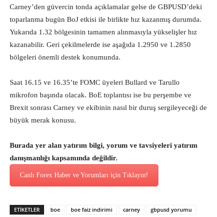
Carney’den güvercin tonda açıklamalar gelse de GBPUSD’deki
toparlanma bugün BoJ etkisi ile birlikte hız kazanmış durumda.
Yukarıda 1.32 bölgesinin tamamen alınmasıyla yükselişler hız
kazanabilir. Geri çekilmelerde ise aşağıda 1.2950 ve 1.2850
bölgeleri önemli destek konumunda.
Saat 16.15 ve 16.35’te FOMC üyeleri Bullard ve Tarullo
mikrofon başında olacak. BoE toplantısı ise bu perşembe ve
Brexit sonrası Carney ve ekibinin nasıl bir duruş sergileyeceği de
büyük merak konusu.
Burada yer alan yatırım bilgi, yorum ve tavsiyeleri yatırım
danışmanlığı kapsamında değildir.
Canlı Forex Haber ve Yorumları için Tıklayın!
ETİKETLER
boe
boe faiz indirimi
carney
gbpusd yorumu