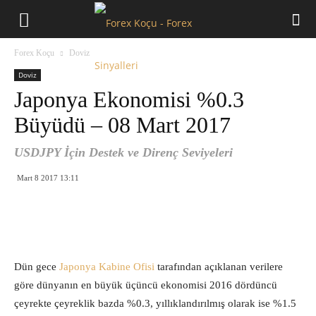
Forex
Forex Koçu
Doviz
Koçu
Doviz
Japonya Ekonomisi %0.3
Büyüdü – 08 Mart 2017
USDJPY İçin Destek ve Direnç Seviyeleri
Mart 8 2017 13:11
Dün gece
Japonya Kabine Ofisi
tarafından açıklanan verilere
göre dünyanın en büyük üçüncü ekonomisi 2016 dördüncü
çeyrekte çeyreklik bazda %0.3, yıllıklandırılmış olarak ise %1.5