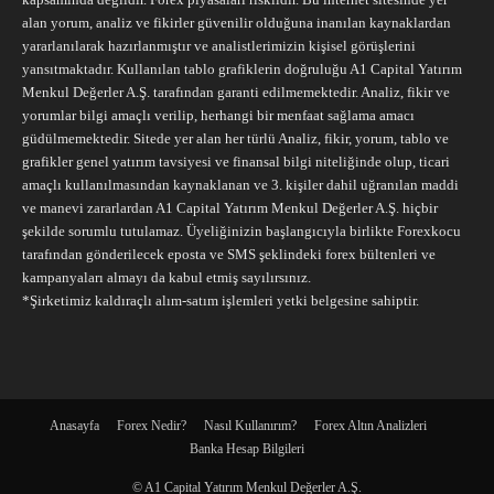
alan yorum, analiz ve fikirler güvenilir olduğuna inanılan kaynaklardan
yararlanılarak hazırlanmıştır ve analistlerimizin kişisel görüşlerini
yansıtmaktadır. Kullanılan tablo grafiklerin doğruluğu A1 Capital Yatırım
Menkul Değerler A.Ş. tarafından garanti edilmemektedir. Analiz, fikir ve
yorumlar bilgi amaçlı verilip, herhangi bir menfaat sağlama amacı
güdülmemektedir. Sitede yer alan her türlü Analiz, fikir, yorum, tablo ve
grafikler genel yatırım tavsiyesi ve finansal bilgi niteliğinde olup, ticari
amaçlı kullanılmasından kaynaklanan ve 3. kişiler dahil uğranılan maddi
ve manevi zararlardan A1 Capital Yatırım Menkul Değerler A.Ş. hiçbir
şekilde sorumlu tutulamaz. Üyeliğinizin başlangıcıyla birlikte Forexkocu
tarafından gönderilecek eposta ve SMS şeklindeki forex bültenleri ve
kampanyaları almayı da kabul etmiş sayılırsınız.
*Şirketimiz kaldıraçlı alım-satım işlemleri yetki belgesine sahiptir.
Anasayfa
Forex Nedir?
Nasıl Kullanırım?
Forex Altın Analizleri
Banka Hesap Bilgileri
© A1 Capital Yatırım Menkul Değerler A.Ş.