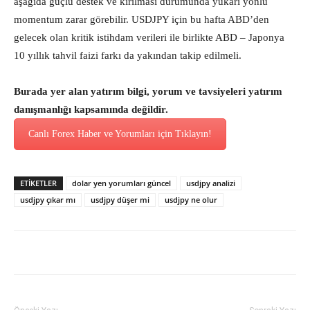
aşağıda güçlü destek ve kırılması durumunda yukarı yönlü
momentum zarar görebilir. USDJPY için bu hafta ABD’den
gelecek olan kritik istihdam verileri ile birlikte ABD – Japonya
10 yıllık tahvil faizi farkı da yakından takip edilmeli.
Burada yer alan yatırım bilgi, yorum ve tavsiyeleri yatırım
danışmanlığı kapsamında değildir.
Canlı Forex Haber ve Yorumları için Tıklayın!
ETİKETLER
dolar yen yorumları güncel
usdjpy analizi
usdjpy çıkar mı
usdjpy düşer mi
usdjpy ne olur