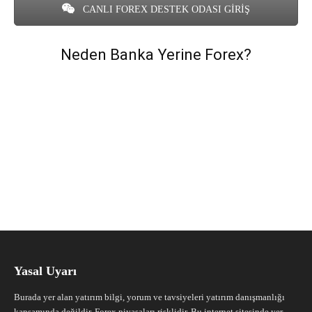
CANLI FOREX DESTEK ODASI GİRİŞ
Neden Banka Yerine Forex?
Yasal Uyarı
Burada yer alan yatırım bilgi, yorum ve tavsiyeleri yatırım danışmanlığı
kapsamında değildir. Forex piyasaları risklidir. Bu internet sitesinde yer