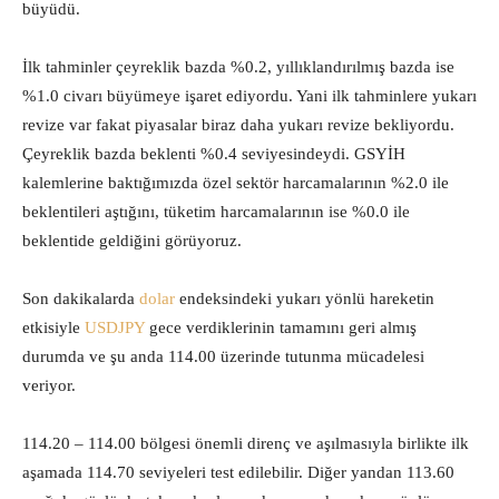
büyüdü.
İlk tahminler çeyreklik bazda %0.2, yıllıklandırılmış bazda ise
%1.0 civarı büyümeye işaret ediyordu. Yani ilk tahminlere yukarı
revize var fakat piyasalar biraz daha yukarı revize bekliyordu.
Çeyreklik bazda beklenti %0.4 seviyesindeydi. GSYİH
kalemlerine baktığımızda özel sektör harcamalarının %2.0 ile
beklentileri aştığını, tüketim harcamalarının ise %0.0 ile
beklentide geldiğini görüyoruz.
Son dakikalarda
dolar
endeksindeki yukarı yönlü hareketin
etkisiyle
USDJPY
gece verdiklerinin tamamını geri almış
durumda ve şu anda 114.00 üzerinde tutunma mücadelesi
veriyor.
114.20 – 114.00 bölgesi önemli direnç ve aşılmasıyla birlikte ilk
aşamada 114.70 seviyeleri test edilebilir. Diğer yandan 113.60