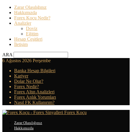
Zarar Olasılığınız
Hakkımızda
Forex Koçu Nedir?
Analizler
Doviz
Eğitim
Hesap Çeşitleri
İletişim
ARA
6 Ağustos 2026 Perşembe
Banka Hesap Bilgileri
Kariyer
Dolar Ne Olur?
Forex Nedir?
Forex Altın Analizleri
Forex Anlık Yorumları
Nasıl FK Kullanırım?
Forex Koçu
Zarar Olasılığınız
Hakkımızda