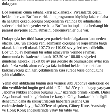
dolaşıyor.
BoJ kararları cuma sabaha karşı açıklanacak. Piyasalarda çeşitli
beklentiler var. BoJ’un varlık alım programını büyütüp faizleri daha
da negatife çekebileceğini öngörenlerin yanında bu adımlardan
sadece birini bekleyenler ve hatta BoJ’un bu toplantıda herhangi bir
parasal gevşeme adımı atmasını beklemeyenler bile var.
Dolayısıyla her türlü karar yen paritelerinde dalgalanmalara neden
olacak. BoJ’un atacağı yeni adımların ölçeğine ve kapsamına bağlı
olarak kademeli olarak 107.70 ve 110.00 seviyeleri test edilebilir.
BoJ’un bu ay herhangi bir adım atmayarak yerinde sayması
durumunda ise kademeli olarak 103.50 ve 100.00 seviyeleri
gündeme gelecek. Fakat bu ay pas geçilse de önümüzdeki aylar için
daha fazla varlık alımı ve/veya faiz indirimi beklentileri ortadan
kalkmayacağı için geri çekilmelerin kısa sürede terse döndüğüne
şahit olabiliriz.
Yenin dün aldıklarını bugün geri vermesi gibi Japonya endeksleri de
dün verdiklerini bugün geri aldılar. Dün %1.5’e yakın kayıp yaşayan
Japonya Nikkei endeksi bugünü %1.7 üzerinde primle kapattı. Diğer
Asya borsalarındaki görünüm ise karışık. Gölge bankacılık ile ilgili
denetimin daha da sıkılaştırılacağı haberleri üzerine Çin
endekslerinde kayıp %2.00’lere ulaşırken, Güney Kore, Avustralya
ve Hong Kong endekslerinde yatay bir tablo var.