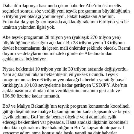
Daha dün Japonya basınında çıkan haberler Abe’nin üst meclis
seçimleri sonrası söz verdiği yeni teşvik programının büyüklüğünün
6 trilyon yen olacağı yönündeydi. Fakat Başbakan Abe’nin,
Fukuoka’da yaptığı konuşmada açıkladığı rakamın 6 trilyon yen ile
uzaktan yakından ilgisi yok.
Abe teşvik programın 28 trilyon yen (yaklaşık 270 trilyon yen)
büyüklüğünde olacağını açıkladı. Bu 28 trilyon yenin 13 trilyonu
devlet harcamalarını da içeren mali önlemler şeklinde olacak. Resmi
duyuru ve detayların önümüzdeki günlerde Abe tarafından
açıklanması bekleniyor.
Piyasa beklentisi 10 trilyon yen ile 30 trilyon arasında değişiyordu.
Yani açıklanan rakam beklentilerin en yüksek ucunda. Teşvik
programının sadece 6 trilyon yen olacağı haberinin yarattığı hayal
kırıklığıyla 104.00 seviyelerine kadar gerileyen USDJPY, Abe’nin
açıklamasının ardından dün verdiklerinin tamamını geri aldı ve
106.50 üzerine kadar tırmandı.
BoJ ve Maliye Bakanlığı’nın teşvik programı konusunda koordineli
gittiği düşünülürse maliye bakanlığının bu kadar kapsamlı ve büyük
teşvik adımına BoJ’un da benzer ölçekte yeni adımlarla eşlik
edeceği beklentileri var piyasada. Hatta aradaki ilişkinin koordineli
olmaktan çıkarak maliye bakanlığının BoJ’a kapsamlı bir parasal
gevşeme adımı atma konusunda baskı yaptığına dair haberler