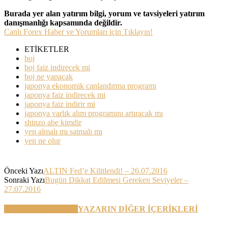
Burada yer alan yatırım bilgi, yorum ve tavsiyeleri yatırım
danışmanlığı kapsamında değildir.
Canlı Forex Haber ve Yorumları için Tıklayın!
ETİKETLER
boj
boj faiz indirecek mi
boj ne yapacak
japonya ekonomik canlandırma programı
japonya faiz indirecek mi
japonya faiz indirir mi
japonya varlık alım programını artıracak mı
shinzo abe kimdir
yen almalı mı satmalı mı
yen ne olur
Önceki Yazı
ALTIN Fed’e Kilitlendi! – 26.07.2016
Sonraki Yazı
Bugün Dikkat Edilmesi Gereken Seviyeler –
27.07.2016
BENZER YAZILAR
YAZARIN DİĞER İÇERİKLERİ