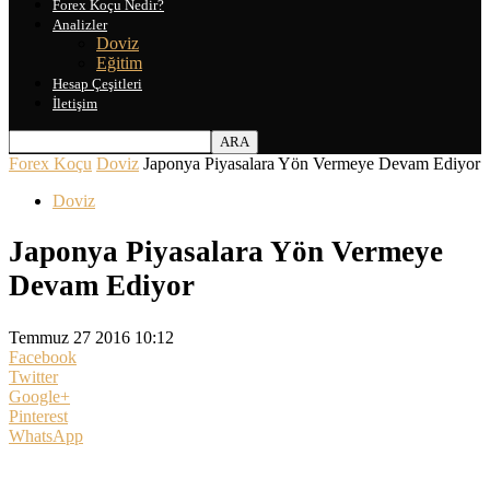
Forex Koçu Nedir?
Analizler
Doviz
Eğitim
Hesap Çeşitleri
İletişim
Forex Koçu
Doviz
Japonya Piyasalara Yön Vermeye Devam Ediyor
Doviz
Japonya Piyasalara Yön Vermeye
Devam Ediyor
Temmuz 27 2016 10:12
Facebook
Twitter
Google+
Pinterest
WhatsApp