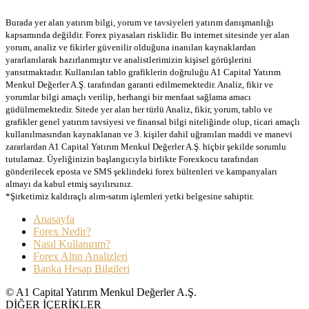
Burada yer alan yatırım bilgi, yorum ve tavsiyeleri yatırım danışmanlığı
kapsamında değildir. Forex piyasaları risklidir. Bu internet sitesinde yer alan
yorum, analiz ve fikirler güvenilir olduğuna inanılan kaynaklardan
yararlanılarak hazırlanmıştır ve analistlerimizin kişisel görüşlerini
yansıtmaktadır. Kullanılan tablo grafiklerin doğruluğu A1 Capital Yatırım
Menkul Değerler A.Ş. tarafından garanti edilmemektedir. Analiz, fikir ve
yorumlar bilgi amaçlı verilip, herhangi bir menfaat sağlama amacı
güdülmemektedir. Sitede yer alan her türlü Analiz, fikir, yorum, tablo ve
grafikler genel yatırım tavsiyesi ve finansal bilgi niteliğinde olup, ticari amaçlı
kullanılmasından kaynaklanan ve 3. kişiler dahil uğranılan maddi ve manevi
zararlardan A1 Capital Yatırım Menkul Değerler A.Ş. hiçbir şekilde sorumlu
tutulamaz. Üyeliğinizin başlangıcıyla birlikte Forexkocu tarafından
gönderilecek eposta ve SMS şeklindeki forex bültenleri ve kampanyaları
almayı da kabul etmiş sayılırsınız.
*Şirketimiz kaldıraçlı alım-satım işlemleri yetki belgesine sahiptir.
Anasayfa
Forex Nedir?
Nasıl Kullanırım?
Forex Altın Analizleri
Banka Hesap Bilgileri
© A1 Capital Yatırım Menkul Değerler A.Ş.
DİĞER İÇERİKLER