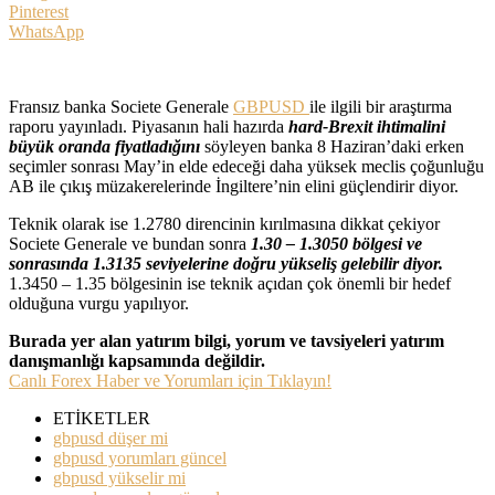
Pinterest
WhatsApp
Fransız banka Societe Generale
GBPUSD
ile ilgili bir araştırma
raporu yayınladı. Piyasanın hali hazırda
hard-Brexit ihtimalini
büyük oranda fiyatladığını
söyleyen banka 8 Haziran’daki erken
seçimler sonrası May’in elde edeceği daha yüksek meclis çoğunluğu
AB ile çıkış müzakerelerinde İngiltere’nin elini güçlendirir diyor.
Teknik olarak ise 1.2780 direncinin kırılmasına dikkat çekiyor
Societe Generale ve bundan sonra
1.30 – 1.3050 bölgesi ve
sonrasında 1.3135 seviyelerine doğru yükseliş gelebilir diyor.
1.3450 – 1.35 bölgesinin ise teknik açıdan çok önemli bir hedef
olduğuna vurgu yapılıyor.
Burada yer alan yatırım bilgi, yorum ve tavsiyeleri yatırım
danışmanlığı kapsamında değildir.
Canlı Forex Haber ve Yorumları için Tıklayın!
ETİKETLER
gbpusd düşer mi
gbpusd yorumları güncel
gbpusd yükselir mi