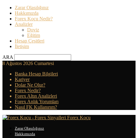
Zarar Olasılığınız
Hakkımızda
Forex Koçu Nedir?
Analizler
Doviz
Eğitim
Hesap Çeşitleri
İletişim
ARA
8 Ağustos 2026 Cumartesi
Banka Hesap Bilgileri
Kariyer
Dolar Ne Olur?
Forex Nedir?
Forex Altın Analizleri
Forex Anlık Yorumları
Nasıl FK Kullanırım?
Forex Koçu
Zarar Olasılığınız
Hakkımızda