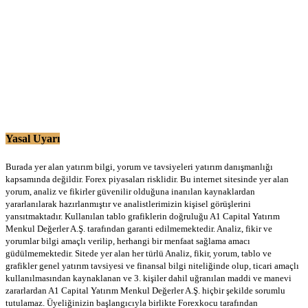
Yasal Uyarı
Burada yer alan yatırım bilgi, yorum ve tavsiyeleri yatırım danışmanlığı
kapsamında değildir. Forex piyasaları risklidir. Bu internet sitesinde yer alan
yorum, analiz ve fikirler güvenilir olduğuna inanılan kaynaklardan
yararlanılarak hazırlanmıştır ve analistlerimizin kişisel görüşlerini
yansıtmaktadır. Kullanılan tablo grafiklerin doğruluğu A1 Capital Yatırım
Menkul Değerler A.Ş. tarafından garanti edilmemektedir. Analiz, fikir ve
yorumlar bilgi amaçlı verilip, herhangi bir menfaat sağlama amacı
güdülmemektedir. Sitede yer alan her türlü Analiz, fikir, yorum, tablo ve
grafikler genel yatırım tavsiyesi ve finansal bilgi niteliğinde olup, ticari amaçlı
kullanılmasından kaynaklanan ve 3. kişiler dahil uğranılan maddi ve manevi
zararlardan A1 Capital Yatırım Menkul Değerler A.Ş. hiçbir şekilde sorumlu
tutulamaz. Üyeliğinizin başlangıcıyla birlikte Forexkocu tarafından