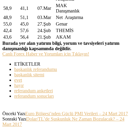
MAK
58,9
41,1
07.Mar
Danışmanlık
48,9
51,1
03.Mar
Net Araştırma
55,0
45,0
27.Şub
Genar
42,4
57,6
24.Şub
THEMİS
43,6
56,4
21.Şub
AKAM
Burada yer alan yatırım bilgi, yorum ve tavsiyeleri yatırım
danışmanlığı kapsamında değildir.
Canlı Forex Haber ve Yorumları için Tıklayın!
ETİKETLER
başkanlık referandumu
başkanlık sitemi
evet
hayır
referandum anketleri
referandum sonuçları
Önceki Yazı
Euro Bölgesi’nden Güçlü PMI Verileri – 24 Mart 2017
Sonraki Yazı
Dolar/TL’de Suskunluk Ne Zaman Bozulacak? – 24
Mart 2017