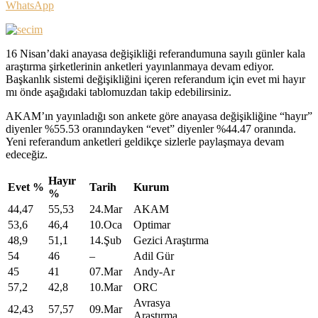
WhatsApp
16 Nisan’daki anayasa değişikliği referandumuna sayılı günler kala
araştırma şirketlerinin anketleri yayınlanmaya devam ediyor.
Başkanlık sistemi değişikliğini içeren referandum için evet mi hayır
mı önde aşağıdaki tablomuzdan takip edebilirsiniz.
AKAM’ın yayınladığı son ankete göre anayasa değişikliğine “hayır”
diyenler %55.53 oranındayken “evet” diyenler %44.47 oranında.
Yeni referandum anketleri geldikçe sizlerle paylaşmaya devam
edeceğiz.
Hayır
Evet %
Tarih
Kurum
%
44,47
55,53
24.Mar
AKAM
53,6
46,4
10.Oca
Optimar
48,9
51,1
14.Şub
Gezici Araştırma
54
46
–
Adil Gür
45
41
07.Mar
Andy-Ar
57,2
42,8
10.Mar
ORC
Avrasya
42,43
57,57
09.Mar
Araştırma