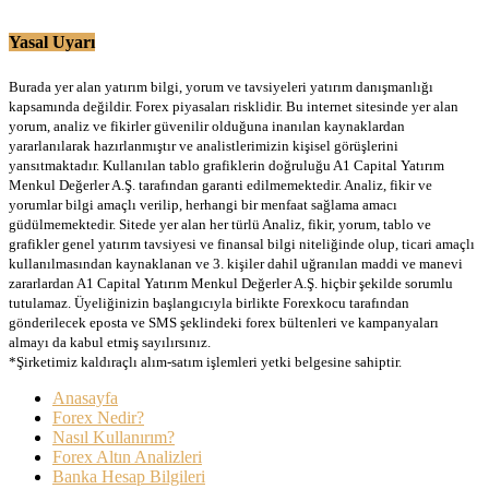
Yasal Uyarı
Burada yer alan yatırım bilgi, yorum ve tavsiyeleri yatırım danışmanlığı
kapsamında değildir. Forex piyasaları risklidir. Bu internet sitesinde yer alan
yorum, analiz ve fikirler güvenilir olduğuna inanılan kaynaklardan
yararlanılarak hazırlanmıştır ve analistlerimizin kişisel görüşlerini
yansıtmaktadır. Kullanılan tablo grafiklerin doğruluğu A1 Capital Yatırım
Menkul Değerler A.Ş. tarafından garanti edilmemektedir. Analiz, fikir ve
yorumlar bilgi amaçlı verilip, herhangi bir menfaat sağlama amacı
güdülmemektedir. Sitede yer alan her türlü Analiz, fikir, yorum, tablo ve
grafikler genel yatırım tavsiyesi ve finansal bilgi niteliğinde olup, ticari amaçlı
kullanılmasından kaynaklanan ve 3. kişiler dahil uğranılan maddi ve manevi
zararlardan A1 Capital Yatırım Menkul Değerler A.Ş. hiçbir şekilde sorumlu
tutulamaz. Üyeliğinizin başlangıcıyla birlikte Forexkocu tarafından
gönderilecek eposta ve SMS şeklindeki forex bültenleri ve kampanyaları
almayı da kabul etmiş sayılırsınız.
*Şirketimiz kaldıraçlı alım-satım işlemleri yetki belgesine sahiptir.
Anasayfa
Forex Nedir?
Nasıl Kullanırım?
Forex Altın Analizleri
Banka Hesap Bilgileri