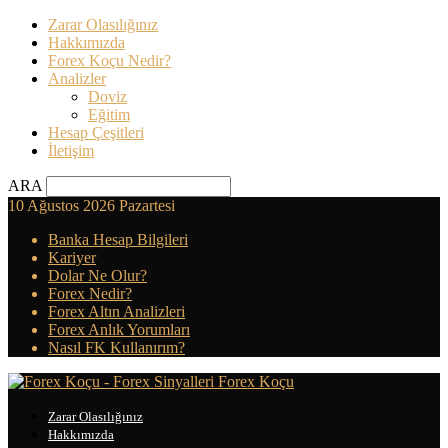
Zarar Olasılığınız
Hakkımızda
Forex Koçu Nedir?
Analizler
Doviz
Eğitim
Hesap Çeşitleri
İletişim
ARA
10 Ağustos 2026 Pazartesi
Banka Hesap Bilgileri
Kariyer
Dolar Ne Olur?
Forex Nedir?
Forex Altın Analizleri
Forex Anlık Yorumları
Nasıl FK Kullanırım?
Forex Koçu
Zarar Olasılığınız
Hakkımızda