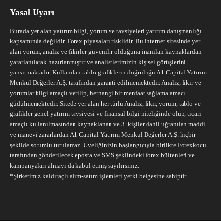
Yasal Uyarı
Burada yer alan yatırım bilgi, yorum ve tavsiyeleri yatırım danışmanlığı
kapsamında değildir. Forex piyasaları risklidir. Bu internet sitesinde yer
alan yorum, analiz ve fikirler güvenilir olduğuna inanılan kaynaklardan
yararlanılarak hazırlanmıştır ve analistlerimizin kişisel görüşlerini
yansıtmaktadır. Kullanılan tablo grafiklerin doğruluğu A1 Capital Yatırım
Menkul Değerler A.Ş. tarafından garanti edilmemektedir. Analiz, fikir ve
yorumlar bilgi amaçlı verilip, herhangi bir menfaat sağlama amacı
güdülmemektedir. Sitede yer alan her türlü Analiz, fikir, yorum, tablo ve
grafikler genel yatırım tavsiyesi ve finansal bilgi niteliğinde olup, ticari
amaçlı kullanılmasından kaynaklanan ve 3. kişiler dahil uğranılan maddi
ve manevi zararlardan A1 Capital Yatırım Menkul Değerler A.Ş. hiçbir
şekilde sorumlu tutulamaz. Üyeliğinizin başlangıcıyla birlikte Forexkocu
tarafından gönderilecek eposta ve SMS şeklindeki forex bültenleri ve
kampanyaları almayı da kabul etmiş sayılırsınız.
*Şirketimiz kaldıraçlı alım-satım işlemleri yetki belgesine sahiptir.