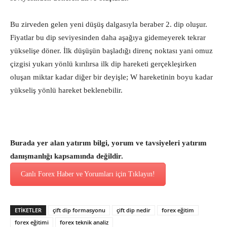
Bu zirveden gelen yeni düşüş dalgasıyla beraber 2. dip oluşur.
Fiyatlar bu dip seviyesinden daha aşağıya gidemeyerek tekrar
yükselişe döner. İlk düşüşün başladığı direnç noktası yani omuz
çizgisi yukarı yönlü kırılırsa ilk dip hareketi gerçekleşirken
oluşan miktar kadar diğer bir deyişle; W hareketinin boyu kadar
yükseliş yönlü hareket beklenebilir.
Burada yer alan yatırım bilgi, yorum ve tavsiyeleri yatırım
danışmanlığı kapsamında değildir.
Canlı Forex Haber ve Yorumları için Tıklayın!
ETİKETLER
çift dip formasyonu
çift dip nedir
forex eğitim
forex eğitimi
forex teknik analiz