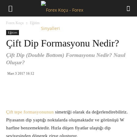
Forex
Forex Koçu
Eğitim
Koçu
Eğitim
Çift Dip Formasyonu Nedir?
Çift Dip (Double Bottom) Formasyonu Nedir? Nasıl
Oluşur?
Mart 3 2017 16:12
Çift tepe formasyonunun
simetriği olarak da değerlendirebiliriz.
Piyasanın dip yaptığı noktalarda oluşmaktadır ve görünüşü W
harfine benzemektedir. Hızla düşen fiyatlar ulaştığı dip
seviyesinden dönerek zirve oluşturur.