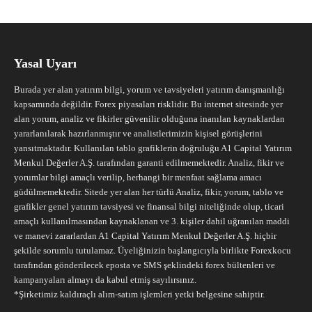
Yasal Uyarı
Burada yer alan yatırım bilgi, yorum ve tavsiyeleri yatırım danışmanlığı
kapsamında değildir. Forex piyasaları risklidir. Bu internet sitesinde yer
alan yorum, analiz ve fikirler güvenilir olduğuna inanılan kaynaklardan
yararlanılarak hazırlanmıştır ve analistlerimizin kişisel görüşlerini
yansıtmaktadır. Kullanılan tablo grafiklerin doğruluğu A1 Capital Yatırım
Menkul Değerler A.Ş. tarafından garanti edilmemektedir. Analiz, fikir ve
yorumlar bilgi amaçlı verilip, herhangi bir menfaat sağlama amacı
güdülmemektedir. Sitede yer alan her türlü Analiz, fikir, yorum, tablo ve
grafikler genel yatırım tavsiyesi ve finansal bilgi niteliğinde olup, ticari
amaçlı kullanılmasından kaynaklanan ve 3. kişiler dahil uğranılan maddi
ve manevi zararlardan A1 Capital Yatırım Menkul Değerler A.Ş. hiçbir
şekilde sorumlu tutulamaz. Üyeliğinizin başlangıcıyla birlikte Forexkocu
tarafından gönderilecek eposta ve SMS şeklindeki forex bültenleri ve
kampanyaları almayı da kabul etmiş sayılırsınız.
*Şirketimiz kaldıraçlı alım-satım işlemleri yetki belgesine sahiptir.