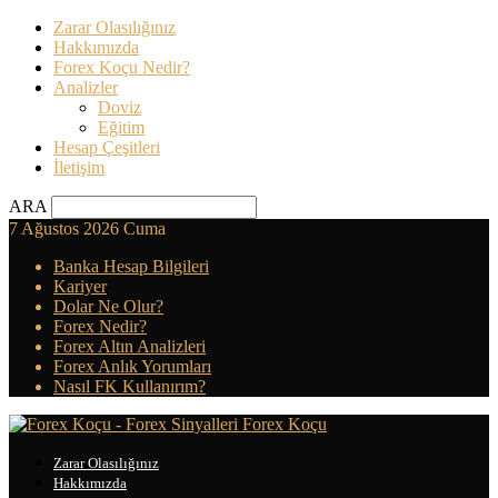
Zarar Olasılığınız
Hakkımızda
Forex Koçu Nedir?
Analizler
Doviz
Eğitim
Hesap Çeşitleri
İletişim
ARA
7 Ağustos 2026 Cuma
Banka Hesap Bilgileri
Kariyer
Dolar Ne Olur?
Forex Nedir?
Forex Altın Analizleri
Forex Anlık Yorumları
Nasıl FK Kullanırım?
Forex Koçu
Zarar Olasılığınız
Hakkımızda