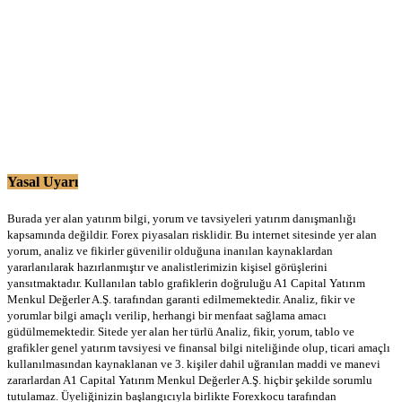
Yasal Uyarı
Burada yer alan yatırım bilgi, yorum ve tavsiyeleri yatırım danışmanlığı
kapsamında değildir. Forex piyasaları risklidir. Bu internet sitesinde yer alan
yorum, analiz ve fikirler güvenilir olduğuna inanılan kaynaklardan
yararlanılarak hazırlanmıştır ve analistlerimizin kişisel görüşlerini
yansıtmaktadır. Kullanılan tablo grafiklerin doğruluğu A1 Capital Yatırım
Menkul Değerler A.Ş. tarafından garanti edilmemektedir. Analiz, fikir ve
yorumlar bilgi amaçlı verilip, herhangi bir menfaat sağlama amacı
güdülmemektedir. Sitede yer alan her türlü Analiz, fikir, yorum, tablo ve
grafikler genel yatırım tavsiyesi ve finansal bilgi niteliğinde olup, ticari amaçlı
kullanılmasından kaynaklanan ve 3. kişiler dahil uğranılan maddi ve manevi
zararlardan A1 Capital Yatırım Menkul Değerler A.Ş. hiçbir şekilde sorumlu
tutulamaz. Üyeliğinizin başlangıcıyla birlikte Forexkocu tarafından