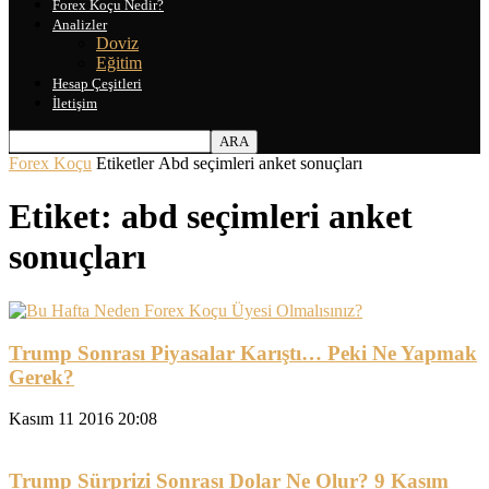
Forex Koçu Nedir?
Analizler
Doviz
Eğitim
Hesap Çeşitleri
İletişim
Forex Koçu
Etiketler
Abd seçimleri anket sonuçları
Etiket: abd seçimleri anket
sonuçları
Trump Sonrası Piyasalar Karıştı… Peki Ne Yapmak
Gerek?
Kasım 11 2016 20:08
Trump Sürprizi Sonrası Dolar Ne Olur? 9 Kasım