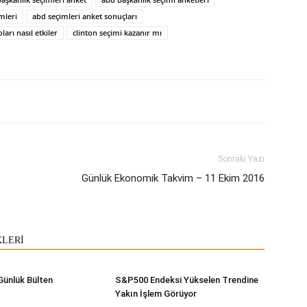
mleri
abd seçimleri anket sonuçları
ları nasıl etkiler
clinton seçimi kazanır mı
Sonraki Yazı
Günlük Ekonomik Takvim – 11 Ekim 2016
KLERİ
Günlük Bülten
S&P500 Endeksi Yükselen Trendine
Yakın İşlem Görüyor