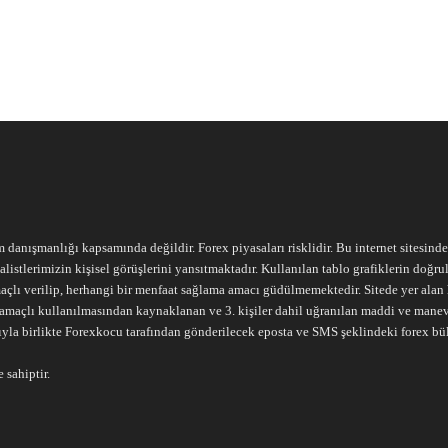
m danışmanlığı kapsamında değildir. Forex piyasaları risklidir. Bu internet sitesind
alistlerimizin kişisel görüşlerini yansıtmaktadır. Kullanılan tablo grafiklerin doğ
açlı verilip, herhangi bir menfaat sağlama amacı güdülmemektedir. Sitede yer alan he
ari amaçlı kullanılmasından kaynaklanan ve 3. kişiler dahil uğranılan maddi ve mane
ıyla birlikte Forexkocu tarafından gönderilecek eposta ve SMS şeklindeki forex bü
 sahiptir.