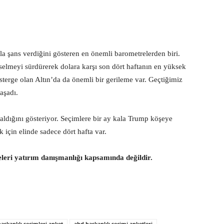
a şans verdiğini gösteren en önemli barometrelerden biri.
elmeyi sürdürerek dolara karşı son dört haftanın en yüksek
österge olan Altın’da da önemli bir gerileme var. Geçtiğimiz
aşadı.
ldığını gösteriyor. Seçimlere bir ay kala Trump köşeye
 için elinde sadece dört hafta var.
eleri yatırım danışmanlığı kapsamında değildir.
aşkanlık seçimleri anket
abd başkanlık seçimi anketleri