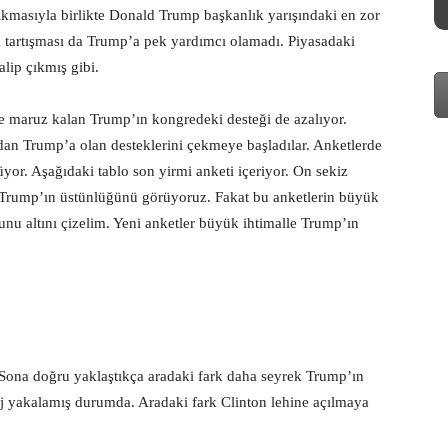
a çıkmasıyla birlikte Donald Trump başkanlık yarışındaki en zor
 tartışması da Trump’a pek yardımcı olamadı. Piyasadaki
lip çıkmış gibi.
ere maruz kalan Trump’ın kongredeki desteği de azalıyor.
dan Trump’a olan desteklerini çekmeye başladılar. Anketlerde
üyor. Aşağıdaki tablo son yirmi anketi içeriyor. On sekiz
e Trump’ın üstünlüğünü görüyoruz. Fakat bu anketlerin büyük
nu altını çizelim. Yeni anketler büyük ihtimalle Trump’ın
 Sona doğru yaklaştıkça aradaki fark daha seyrek Trump’ın
taj yakalamış durumda. Aradaki fark Clinton lehine açılmaya