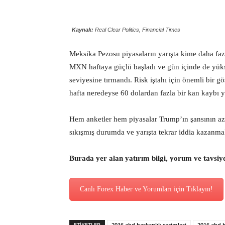
Kaynak:
Real Clear Politics, Financial Times
Meksika Pezosu piyasaların yarışta kime daha fazl
MXN haftaya güçlü başladı ve gün içinde de yüks
seviyesine tırmandı. Risk iştahı için önemli bir g
hafta neredeyse 60 dolardan fazla bir kan kaybı y
Hem anketler hem piyasalar Trump’ın şansının aza
sıkışmış durumda ve yarışta tekrar iddia kazanmak
Burada yer alan yatırım bilgi, yorum ve tavsiy
Canlı Forex Haber ve Yorumları için Tıklayın!
ETİKETLER
2016 abd başkanlık seçimleri
2016 abd b