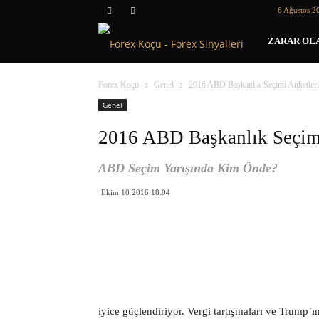
6 Ağustos 2
Forex
ZARAR OLA
Koçu
Forex Koçu
Genel
2016 ABD Başkanlık Seçimi Anketler
Genel
2016 ABD Başkanlık Seçimi
ABD Seçim Yarışında Kim Önde?
Ekim 10 2016 18:04
iyice güçlendiriyor. Vergi tartışmaları ve Trump’ın 