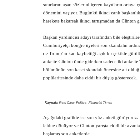
sınırlarını aşan sözlerini içeren kayıtların ortay
dönemini yaşıyor. Bugünkü ikinci canlı başkanlık
harekete bakarsak ikinci tartışmadan da Clinton ga
Başkan yardımcısı adayı tarafından bile eleştiril
Cumhuriyetçi kongre üyeleri son skandalın ardın
de Trump’ın kan kaybettiği açık bir şekilde görül
ankette Clinton önde giderken sadece iki ankett
bölümünün son kaset skandalı öncesine ait olduğu
popülaritesinde daha ciddi bir düşüş gösterecek.
Kaynak:
Real Clear Politics, Financial Times
Aşağıdaki grafikte ise son yüz anketi görüyoruz.
lehine dönüyor ve Clinton yarışta ciddi bir avan
başlamış son anketlerde.