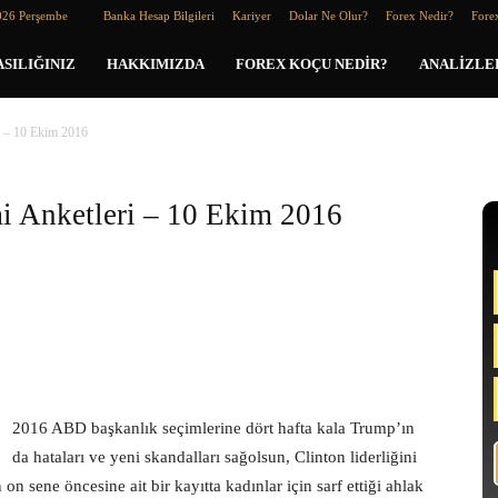
026 Perşembe
Banka Hesap Bilgileri
Kariyer
Dolar Ne Olur?
Forex Nedir?
Forex
SILIĞINIZ
HAKKIMIZDA
FOREX KOÇU NEDIR?
ANALIZLE
i – 10 Ekim 2016
 Anketleri – 10 Ekim 2016
2016 ABD başkanlık seçimlerine dört hafta kala Trump’ın
da hataları ve yeni skandalları sağolsun, Clinton liderliğini
on sene öncesine ait bir kayıtta kadınlar için sarf ettiği ahlak