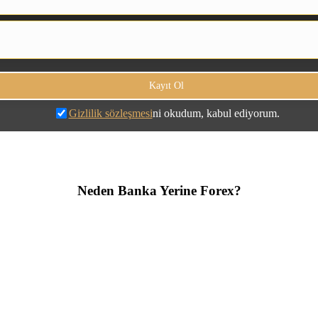
Gizlilik sözleşmesi
ni okudum, kabul ediyorum.
Neden Banka Yerine Forex?