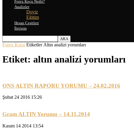
Forex Koçu Nedir?
Analizler
Doviz
Eğitim
Hesap Çeşitleri
İletişim
Forex Koçu
Etiketler
Altın analizi yorumları
Etiket: altın analizi yorumları
ONS ALTIN RAPORU YORUMU – 24.02.2016
Şubat 24 2016 15:26
Gram ALTIN Yorumu – 14.11.2014
Kasım 14 2014 13:54