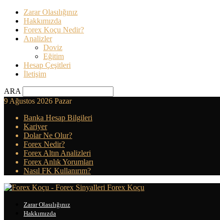
Zarar Olasılığınız
Hakkımızda
Forex Koçu Nedir?
Analizler
Doviz
Eğitim
Hesap Çeşitleri
İletişim
ARA
9 Ağustos 2026 Pazar
Banka Hesap Bilgileri
Kariyer
Dolar Ne Olur?
Forex Nedir?
Forex Altın Analizleri
Forex Anlık Yorumları
Nasıl FK Kullanırım?
Forex Koçu
Zarar Olasılığınız
Hakkımızda