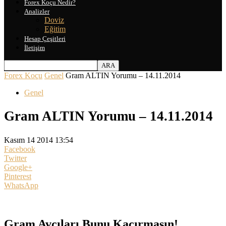
Forex Koçu Nedir?
Analizler
Doviz
Eğitim
Hesap Çeşitleri
İletişim
Forex Koçu
Genel
Gram ALTIN Yorumu – 14.11.2014
Genel
Gram ALTIN Yorumu – 14.11.2014
Kasım 14 2014 13:54
Facebook
Twitter
Google+
Pinterest
WhatsApp
Gram Avcıları Bunu Kaçırmasın!