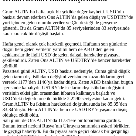
Gram ALTIN bu hafta açık bir şekilde değer kaybetti. USD’nin
baskısı devam ederken Ons ALTIN’da gelen düşüş ve USDTRY’de
yurt içinden gelen olumlu veriler ve Çin desteği ile gevşeme
gösterdi. Bu da Gram ALTIN’da 85 seviyelerinden 83 seviyesinde
karar kıracak bir düşüşü başlattı.
Hafta genel olarak çok hareketli geçmedi. Haftanın son günlerine
doğru hem gelen verilerin yardımı hem de ABD’den gelen
açıklamalar ile ilgili USD’de gelen dalgalı hareketler piyasayı
şekillendirdi. Zaten Ons ALTIN ve USDTRY’de benzer hareketler
görüldü.
Pazartesi günü ALTIN, USD baskısı nedeniyle, Cuma günü düşük
gelen tarım dışı istihdam değişimi verisinden kazandıklarını geri
vererek 1177’den 1146’ya kadar düştü. Zaten ABD bankaları bugün
içerisinde kapalıydı. USTRY’de ise tarım dışı istihdam değişimi
verisinin etkisi gün ortasından itibaren kalkmaya başladı ve
USD’deki değerlenme ile birlikte 2.2590 seviyesine kadar geldi.
Gram ALTIN bu ikisinin hareketleri doğrultusunda ise 85.35’den
83.34’düştü. Hem ALTIN’da hem de USDTRY’e yaşanan düşüş
oldukça etkili oldu.
Salı günü de Ons ALTIN’da 1173’lere bir toparlanma gördük.
Bunun temel nedeni Rusya’nın Ukrayna sınırından askeri birlikleri
ile geçtiği haberiydi. Bu da piyasalarda geçici olacak bir gerginliği