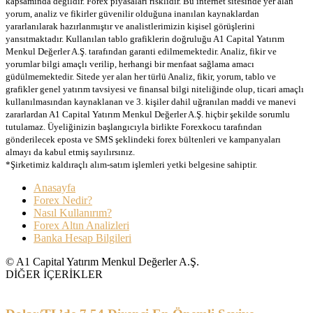
kapsamında değildir. Forex piyasaları risklidir. Bu internet sitesinde yer alan
yorum, analiz ve fikirler güvenilir olduğuna inanılan kaynaklardan
yararlanılarak hazırlanmıştır ve analistlerimizin kişisel görüşlerini
yansıtmaktadır. Kullanılan tablo grafiklerin doğruluğu A1 Capital Yatırım
Menkul Değerler A.Ş. tarafından garanti edilmemektedir. Analiz, fikir ve
yorumlar bilgi amaçlı verilip, herhangi bir menfaat sağlama amacı
güdülmemektedir. Sitede yer alan her türlü Analiz, fikir, yorum, tablo ve
grafikler genel yatırım tavsiyesi ve finansal bilgi niteliğinde olup, ticari amaçlı
kullanılmasından kaynaklanan ve 3. kişiler dahil uğranılan maddi ve manevi
zararlardan A1 Capital Yatırım Menkul Değerler A.Ş. hiçbir şekilde sorumlu
tutulamaz. Üyeliğinizin başlangıcıyla birlikte Forexkocu tarafından
gönderilecek eposta ve SMS şeklindeki forex bültenleri ve kampanyaları
almayı da kabul etmiş sayılırsınız.
*Şirketimiz kaldıraçlı alım-satım işlemleri yetki belgesine sahiptir.
Anasayfa
Forex Nedir?
Nasıl Kullanırım?
Forex Altın Analizleri
Banka Hesap Bilgileri
© A1 Capital Yatırım Menkul Değerler A.Ş.
DİĞER İÇERİKLER