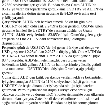
getirdi. USDTRY tarafında ise 2.2715 denendi ama sonradan
2.2560 seviyesine geri çekildi. Bundan dolayı Gram ALTIN’da
85.12’ye varan bir toparlanma gördük ama USDTRY ve ALTIN’da
akşam saatlerine doğru gelen gevşeme ile 84.50 seviyesine geri
çekiliş yaşandı.
Çarşamba’da ALTIN pek hareket etmedi. Sakin bir gün oldu.
USDTRY’de olan oldu asıl. 2.2459’a kadar geriledi. USD’de gelen
gevşeme hamlesi ile USDTRY’de yaşanan düşüler de Gram
ALTIN’ı 84.90 seviyelerinden 83.85’e düştü. Gram’da gelen geçici
artışların da Ons ALTIN’daki hareketlere bağlı olduğunu
düşünebiliriz.
Perşembe günü de USDTRY’de, iyi gelen Türkiye cari denge ve
USD gevşemesi 2.2540’dan 2.2375’e düşüş geldi. Ons ALTIN’da
da 1167 – 1154 bandı izlendi. Gram ALTIN da günü yine düşüşle
83.45 görüldü. ABD’den gelen işsizlik başvuruları verisi
beklentiden kötü gelince ALTIN’da bant içerisinde yükseliş getirdi
ama tutunamadı. USDTRY’deki düşüşün Gram’ı aşağı çektiğini
gördük.
Cuma günü ABD’den kritik perakende verileri geldi ve beklentiden
iyi gelen sonuçlar ALTIN’da 1146 seviyesine düşüşü getirirken
USDTRY’de başka dinamikler iş başında olduğu için hareket
getirmedi. Petrol fiyatlarındaki düşüş Türkiye ekonomisi için
oldukça olumlu ve bu durum TRY’yi diğer gelişmekte olan ülkelerin
durumundan ayırıyor. Zaten kredi derecelendirme kuruluşları cari
açığa atıfta bulunuyordu sürekli. Bundan da iyi bir sonuç çıkınca