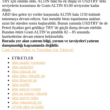
TRY için olumlu oldu. ALTIN’daki bu ek düşüş ve USDTRY’deki
seviyelerin korunması ile Gram ALTIN 83.00 seviyesine kadar
düştü.
ABD’den gelen iyi veriler karşısında ALTIN hala 1150 üstünde
tutunmaya devam ediyor. Sarı metalde biraz toparlanma atakları
uzun bir süreden sonra başlayabilir. Bunun yanında USDTRY’de de
Petrol fiyatları geri geldikçe TRY’de güçlü duruş devam edebilir.
Bundan ötürü Gram ALTIN’ın şimdilik 82 – 85 arasında
hareketlerine devam etmesi beklenebilir.
Burada yer alan yatırım bilgi, yorum ve tavsiyeleri yatırım
danışmanlığı kapsamında değildir.
Canlı Forex Haber ve Yorumları için Tıklayın!
ETİKETLER
altın analizi yorumları
altın analizleri
altın çıkacak mı
altın daha yükselir mi
altın düşecek mi
altın grafiği
altın güncel yorum
altın ne zaman yükselir
altın nereye gider
altın yükselecek mi
çeyrek altın ne kadar