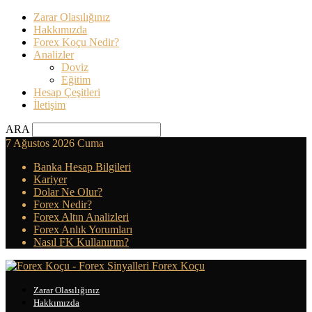
Zarar Olasılığınız
Hakkımızda
Forex Koçu Nedir?
Analizler
Doviz
Eğitim
Hesap Çeşitleri
İletişim
ARA
7 Ağustos 2026 Cuma
Banka Hesap Bilgileri
Kariyer
Dolar Ne Olur?
Forex Nedir?
Forex Altın Analizleri
Forex Anlık Yorumları
Nasıl FK Kullanırım?
Forex Koçu
Zarar Olasılığınız
Hakkımızda