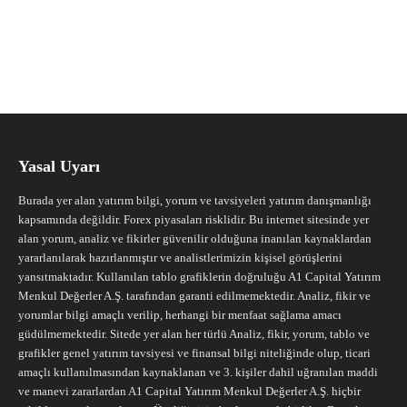
Yasal Uyarı
Burada yer alan yatırım bilgi, yorum ve tavsiyeleri yatırım danışmanlığı
kapsamında değildir. Forex piyasaları risklidir. Bu internet sitesinde yer
alan yorum, analiz ve fikirler güvenilir olduğuna inanılan kaynaklardan
yararlanılarak hazırlanmıştır ve analistlerimizin kişisel görüşlerini
yansıtmaktadır. Kullanılan tablo grafiklerin doğruluğu A1 Capital Yatırım
Menkul Değerler A.Ş. tarafından garanti edilmemektedir. Analiz, fikir ve
yorumlar bilgi amaçlı verilip, herhangi bir menfaat sağlama amacı
güdülmemektedir. Sitede yer alan her türlü Analiz, fikir, yorum, tablo ve
grafikler genel yatırım tavsiyesi ve finansal bilgi niteliğinde olup, ticari
amaçlı kullanılmasından kaynaklanan ve 3. kişiler dahil uğranılan maddi
ve manevi zararlardan A1 Capital Yatırım Menkul Değerler A.Ş. hiçbir