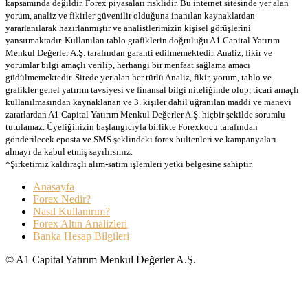
kapsamında değildir. Forex piyasaları risklidir. Bu internet sitesinde yer alan
yorum, analiz ve fikirler güvenilir olduğuna inanılan kaynaklardan
yararlanılarak hazırlanmıştır ve analistlerimizin kişisel görüşlerini
yansıtmaktadır. Kullanılan tablo grafiklerin doğruluğu A1 Capital Yatırım
Menkul Değerler A.Ş. tarafından garanti edilmemektedir. Analiz, fikir ve
yorumlar bilgi amaçlı verilip, herhangi bir menfaat sağlama amacı
güdülmemektedir. Sitede yer alan her türlü Analiz, fikir, yorum, tablo ve
grafikler genel yatırım tavsiyesi ve finansal bilgi niteliğinde olup, ticari amaçlı
kullanılmasından kaynaklanan ve 3. kişiler dahil uğranılan maddi ve manevi
zararlardan A1 Capital Yatırım Menkul Değerler A.Ş. hiçbir şekilde sorumlu
tutulamaz. Üyeliğinizin başlangıcıyla birlikte Forexkocu tarafından
gönderilecek eposta ve SMS şeklindeki forex bültenleri ve kampanyaları
almayı da kabul etmiş sayılırsınız.
*Şirketimiz kaldıraçlı alım-satım işlemleri yetki belgesine sahiptir.
Anasayfa
Forex Nedir?
Nasıl Kullanırım?
Forex Altın Analizleri
Banka Hesap Bilgileri
© A1 Capital Yatırım Menkul Değerler A.Ş.