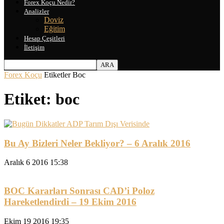
Forex Koçu Nedir?
Analizler
Doviz
Eğitim
Hesap Çeşitleri
İletişim
Forex Koçu
Etiketler
Boc
Etiket: boc
Bu Ay Bizleri Neler Bekliyor? – 6 Aralık 2016
Aralık 6 2016 15:38
BOC Kararları Sonrası CAD’i Poloz
Hareketlendirdi – 19 Ekim 2016
Ekim 19 2016 19:35