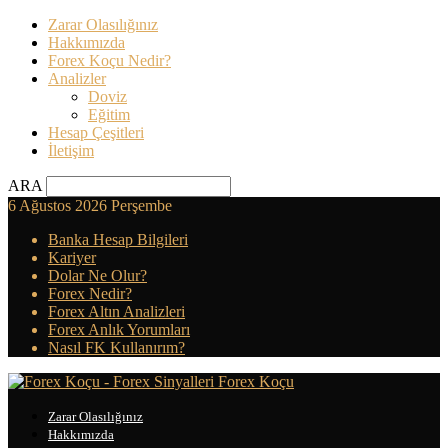
Zarar Olasılığınız
Hakkımızda
Forex Koçu Nedir?
Analizler
Doviz
Eğitim
Hesap Çeşitleri
İletişim
ARA
6 Ağustos 2026 Perşembe
Banka Hesap Bilgileri
Kariyer
Dolar Ne Olur?
Forex Nedir?
Forex Altın Analizleri
Forex Anlık Yorumları
Nasıl FK Kullanırım?
Forex Koçu
Zarar Olasılığınız
Hakkımızda