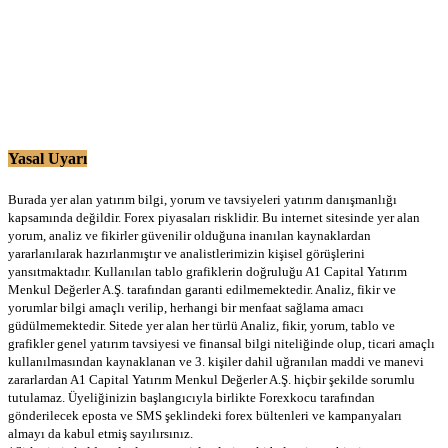
Yasal Uyarı
Burada yer alan yatırım bilgi, yorum ve tavsiyeleri yatırım danışmanlığı
kapsamında değildir. Forex piyasaları risklidir. Bu internet sitesinde yer alan
yorum, analiz ve fikirler güvenilir olduğuna inanılan kaynaklardan
yararlanılarak hazırlanmıştır ve analistlerimizin kişisel görüşlerini
yansıtmaktadır. Kullanılan tablo grafiklerin doğruluğu A1 Capital Yatırım
Menkul Değerler A.Ş. tarafından garanti edilmemektedir. Analiz, fikir ve
yorumlar bilgi amaçlı verilip, herhangi bir menfaat sağlama amacı
güdülmemektedir. Sitede yer alan her türlü Analiz, fikir, yorum, tablo ve
grafikler genel yatırım tavsiyesi ve finansal bilgi niteliğinde olup, ticari amaçlı
kullanılmasından kaynaklanan ve 3. kişiler dahil uğranılan maddi ve manevi
zararlardan A1 Capital Yatırım Menkul Değerler A.Ş. hiçbir şekilde sorumlu
tutulamaz. Üyeliğinizin başlangıcıyla birlikte Forexkocu tarafından
gönderilecek eposta ve SMS şeklindeki forex bültenleri ve kampanyaları
almayı da kabul etmiş sayılırsınız.