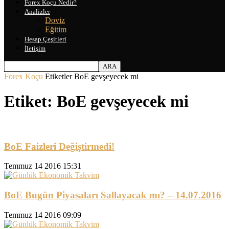
Forex Koçu Nedir?
Analizler
Doviz
Eğitim
Hesap Çeşitleri
İletişim
Forex Koçu
Etiketler
BoE gevşeyecek mi
Etiket: BoE gevşeyecek mi
BoE Faizleri Değiştirmedi!
Temmuz 14 2016 15:31
BoE Bugün Piyasaları Sallayacak mı? – 14.07.2016
Temmuz 14 2016 09:09