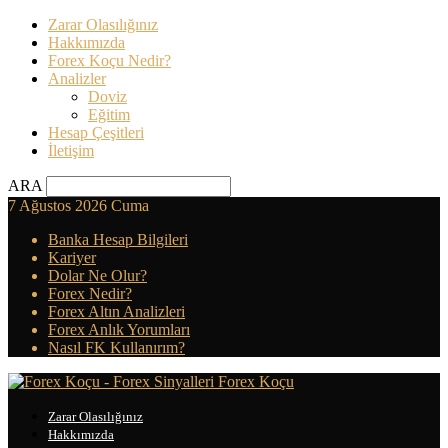
Zarar Olasılığınız
Hakkımızda
Forex Koçu Nedir?
Analizler
Doviz
Eğitim
Hesap Çeşitleri
İletişim
ARA
7 Ağustos 2026 Cuma
Banka Hesap Bilgileri
Kariyer
Dolar Ne Olur?
Forex Nedir?
Forex Altın Analizleri
Forex Anlık Yorumları
Nasıl FK Kullanırım?
Forex Koçu
Zarar Olasılığınız
Hakkımızda