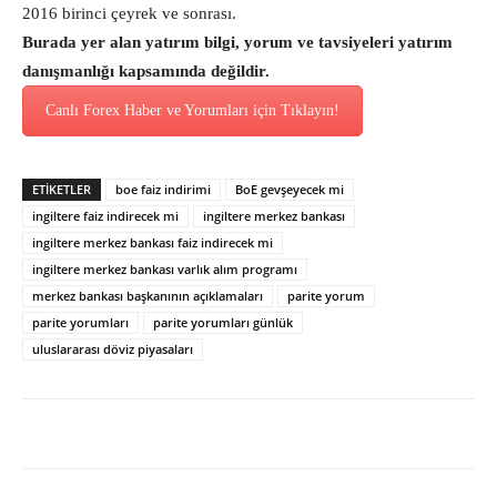
2016 birinci çeyrek ve sonrası.
Burada yer alan yatırım bilgi, yorum ve tavsiyeleri yatırım
danışmanlığı kapsamında değildir.
Canlı Forex Haber ve Yorumları için Tıklayın!
ETİKETLER
boe faiz indirimi
BoE gevşeyecek mi
ingiltere faiz indirecek mi
ingiltere merkez bankası
ingiltere merkez bankası faiz indirecek mi
ingiltere merkez bankası varlık alım programı
merkez bankası başkanının açıklamaları
parite yorum
parite yorumları
parite yorumları günlük
uluslararası döviz piyasaları