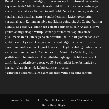
Burada yer alan yatırım bilgi, yorum ve tavsiyeleri yatırım danışmanlığı
kapsamında değildir. Forex piyasaları risklidir. Bu internet sitesinde yer
alan yorum, analiz ve fikirler güvenilir olduğuna inanılan kaynaklardan
yararlanılarak hazırlanmıştır ve analistlerimizin kişisel görüşlerini
yansıtmaktadır. Kullanılan tablo grafiklerin doğruluğu A1 Capital Yatırım
Menkul Değerler A.Ş. tarafından garanti edilmemektedir. Analiz, fikir ve
yorumlar bilgi amaçlı verilip, herhangi bir menfaat sağlama amacı
güdülmemektedir. Sitede yer alan her türlü Analiz, fikir, yorum, tablo ve
grafikler genel yatırım tavsiyesi ve finansal bilgi niteliğinde olup, ticari
amaçlı kullanılmasından kaynaklanan ve 3. kişiler dahil uğranılan maddi
ve manevi zararlardan A1 Capital Yatırım Menkul Değerler A.Ş. hiçbir
şekilde sorumlu tutulamaz. Üyeliğinizin başlangıcıyla birlikte Forexkocu
tarafından gönderilecek eposta ve SMS şeklindeki forex bültenleri ve
kampanyaları almayı da kabul etmiş sayılırsınız.
*Şirketimiz kaldıraçlı alım-satım işlemleri yetki belgesine sahiptir.
Anasayfa
Forex Nedir?
Nasıl Kullanırım?
Forex Altın Analizleri
Banka Hesap Bilgileri