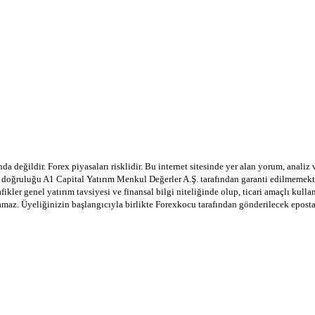
a değildir. Forex piyasaları risklidir. Bu internet sitesinde yer alan yorum, analiz
in doğruluğu A1 Capital Yatırım Menkul Değerler A.Ş. tarafından garanti edilmemekte
afikler genel yatırım tavsiyesi ve finansal bilgi niteliğinde olup, ticari amaçlı ku
lamaz. Üyeliğinizin başlangıcıyla birlikte Forexkocu tarafından gönderilecek epost