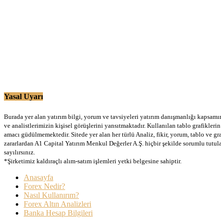
Yasal Uyarı
Burada yer alan yatırım bilgi, yorum ve tavsiyeleri yatırım danışmanlığı kapsamınd
ve analistlerimizin kişisel görüşlerini yansıtmaktadır. Kullanılan tablo grafikler
amacı güdülmemektedir. Sitede yer alan her türlü Analiz, fikir, yorum, tablo ve gr
zararlardan A1 Capital Yatırım Menkul Değerler A.Ş. hiçbir şekilde sorumlu tutu
sayılırsınız.
*Şirketimiz kaldıraçlı alım-satım işlemleri yetki belgesine sahiptir.
Anasayfa
Forex Nedir?
Nasıl Kullanırım?
Forex Altın Analizleri
Banka Hesap Bilgileri