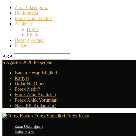
Zarar Olasılığınız
Hakkımızda
Forex Koçu Nedir?
Analizler
Doviz
Eğitim
Hesap Çeşitleri
İletişim
ARA
6 Ağustos 2026 Perşembe
Banka Hesap Bilgileri
Kariyer
Dolar Ne Olur?
Forex Nedir?
Forex Altın Analizleri
Forex Anlık Yorumları
Nasıl FK Kullanırım?
Forex Koçu
Zarar Olasılığınız
Hakkımızda