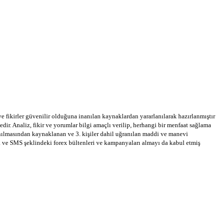
 ve fikirler güvenilir olduğuna inanılan kaynaklardan yararlanılarak hazırlanmıştır
dir. Analiz, fikir ve yorumlar bilgi amaçlı verilip, herhangi bir menfaat sağlama
llanılmasından kaynaklanan ve 3. kişiler dahil uğranılan maddi ve manevi
a ve SMS şeklindeki forex bültenleri ve kampanyaları almayı da kabul etmiş