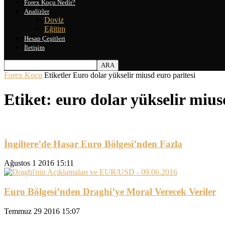
Forex Koçu Nedir?
Analizler
Doviz
Eğitim
Hesap Çeşitleri
İletişim
Forex Koçu
Etiketler
Euro dolar yükselir miusd euro paritesi
Etiket: euro dolar yükselir mius
İngiltere’de Hasar Euro Bölgesi’nden Fazla
Ağustos 1 2016 15:11
Euro Bölgesi’nden Draghi’ye Moral Verecek Veriler
Temmuz 29 2016 15:07