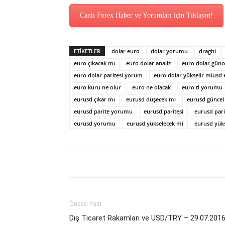
Canlı Forex Haber ve Yorumları için Tıklayın!
ETİKETLER
dolar euro
dolar yorumu
draghi
euro çıkacak mı
euro dolar analiz
euro dolar günc
euro dolar paritesi yorum
euro dolar yükselir miusd 
euro kuru ne olur
euro ne olacak
euro tl yorumu
eurusd çıkar mı
eurusd düşecek mi
eurusd güncel
eurusd parite yorumu
eurusd paritesi
eurusd par
eurusd yorumu
eurusd yükselecek mi
eurusd yüks
Önceki Yazı
Dış Ticaret Rakamları ve USD/TRY – 29.07.201