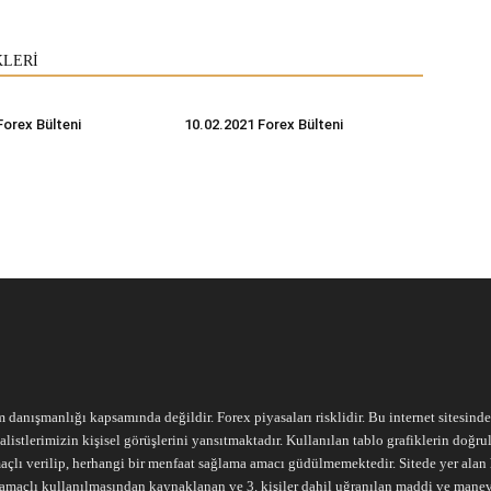
KLERİ
Forex Bülteni
10.02.2021 Forex Bülteni
m danışmanlığı kapsamında değildir. Forex piyasaları risklidir. Bu internet sitesind
alistlerimizin kişisel görüşlerini yansıtmaktadır. Kullanılan tablo grafiklerin doğ
açlı verilip, herhangi bir menfaat sağlama amacı güdülmemektedir. Sitede yer alan he
ari amaçlı kullanılmasından kaynaklanan ve 3. kişiler dahil uğranılan maddi ve mane