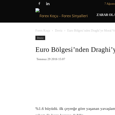
7 Ağust
Forex
ZARAR OLA
Koçu
Forex Koçu
Doviz
Euro Bölgesi’nden Draghi’ye Moral Ve
Doviz
Euro Bölgesi’nden Draghi’y
Temmuz 29 2016 15:07
%1.6 büyüdü. ilk çeyreğe göre yaşanan yavaşlama