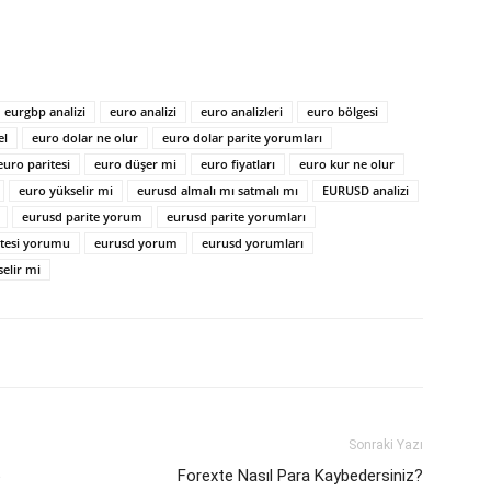
eurgbp analizi
euro analizi
euro analizleri
euro bölgesi
el
euro dolar ne olur
euro dolar parite yorumları
euro paritesi
euro düşer mi
euro fiyatları
euro kur ne olur
euro yükselir mi
eurusd almalı mı satmalı mı
EURUSD analizi
eurusd parite yorum
eurusd parite yorumları
itesi yorumu
eurusd yorum
eurusd yorumları
elir mi
Sonraki Yazı
6
Forexte Nasıl Para Kaybedersiniz?