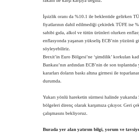
rakam ile karşı karşıya değiliz.
İşsizlik oranı da %10.1 ile beklentide gelirken TÜ
fiyatlarının dahil edilmediği çekirdek TÜFE ise 
sahibi gıda, alkol ve tütün ürünleri olurken enfl
enflasyonda yaşanan yükseliş ECB’nin yüzünü gü
söyleyebiliriz.
Brexit’in Euro Bölgesi’ne ‘şimdilik’ korkulan kad
Bankası’nın ardından ECB’nin de son toplantıda 
kararları doların baskı altına girmesi ile topar
durumda.
Yukarı yönlü hareketin sürmesi halinde yukarıda 
bölgeleri direnç olarak karşımıza çıkıyor. Geri çe
çalışmasını bekliyoruz.
Burada yer alan yatırım bilgi, yorum ve tavsiy