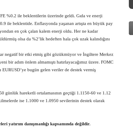
FE %0.2 ile beklentilerin üzerinde geldi. Gıda ve enerji
%0.9 ile beklentide. Enflasyonda yaşanan artışta en büyük pay
asyondan en çok çalan kalem enerji oldu. Her ne kadar
ldürmüş olsa da %2’lik hedeften hala çok uzak kalındığını
ar negatif bir etki etmiş gibi gözükmüyor ve İngiltere Merkez
yeni bir adım önlem almamıştı hatırlayacağımız üzere. FOMC
lanan EURUSD’ye bugün gelen veriler de destek vermiş
50 günlük hareketli ortalamasının geçtiği 1.1150-60 ve 1.12
kilmelerde ise 1.1000 ve 1.0950 sevilerinin destek olarak
eleri yatırım danışmanlığı kapsamında değildir.