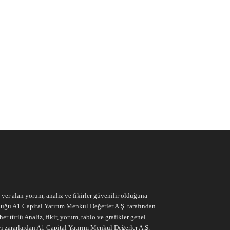
e yer alan yorum, analiz ve fikirler güvenilir olduğuna
ruluğu A1 Capital Yatırım Menkul Değerler A.Ş. tarafından
r türlü Analiz, fikir, yorum, tablo ve grafikler genel
vi zararlardan A1 Capital Yatırım Menkul Değerler A.Ş.