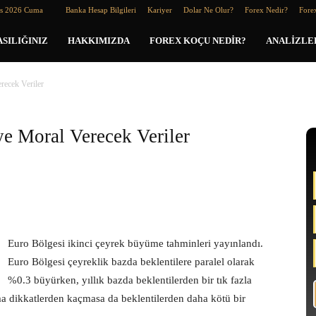
os 2026 Cuma
Banka Hesap Bilgileri
Kariyer
Dolar Ne Olur?
Forex Nedir?
Forex
SILIĞINIZ
HAKKIMIZDA
FOREX KOÇU NEDIR?
ANALIZLE
recek Veriler
e Moral Verecek Veriler
Euro Bölgesi ikinci çeyrek büyüme tahminleri yayınlandı.
Euro Bölgesi çeyreklik bazda beklentilere paralel olarak
%0.3 büyürken, yıllık bazda beklentilerden bir tık fazla
 dikkatlerden kaçmasa da beklentilerden daha kötü bir