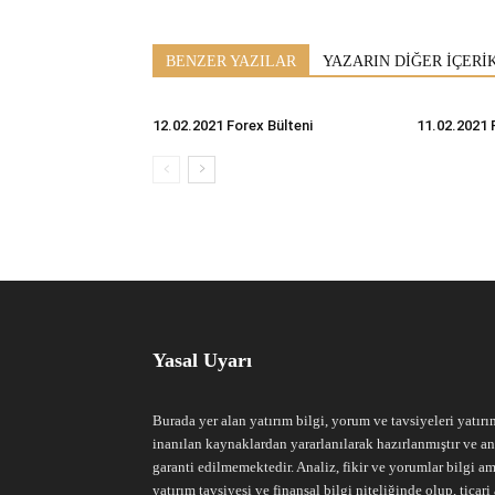
BENZER YAZILAR
YAZARIN DİĞER İÇERİ
12.02.2021 Forex Bülteni
11.02.2021 
Yasal Uyarı
Burada yer alan yatırım bilgi, yorum ve tavsiyeleri yatırı
inanılan kaynaklardan yararlanılarak hazırlanmıştır ve an
garanti edilmemektedir. Analiz, fikir ve yorumlar bilgi am
yatırım tavsiyesi ve finansal bilgi niteliğinde olup, tic