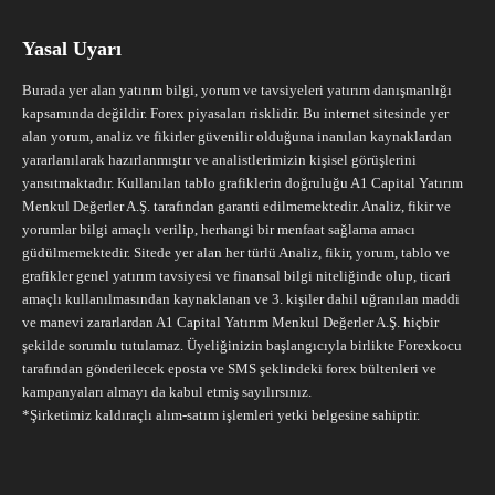
Yasal Uyarı
Burada yer alan yatırım bilgi, yorum ve tavsiyeleri yatırım danışmanlığı
kapsamında değildir. Forex piyasaları risklidir. Bu internet sitesinde yer
alan yorum, analiz ve fikirler güvenilir olduğuna inanılan kaynaklardan
yararlanılarak hazırlanmıştır ve analistlerimizin kişisel görüşlerini
yansıtmaktadır. Kullanılan tablo grafiklerin doğruluğu A1 Capital Yatırım
Menkul Değerler A.Ş. tarafından garanti edilmemektedir. Analiz, fikir ve
yorumlar bilgi amaçlı verilip, herhangi bir menfaat sağlama amacı
güdülmemektedir. Sitede yer alan her türlü Analiz, fikir, yorum, tablo ve
grafikler genel yatırım tavsiyesi ve finansal bilgi niteliğinde olup, ticari
amaçlı kullanılmasından kaynaklanan ve 3. kişiler dahil uğranılan maddi
ve manevi zararlardan A1 Capital Yatırım Menkul Değerler A.Ş. hiçbir
şekilde sorumlu tutulamaz. Üyeliğinizin başlangıcıyla birlikte Forexkocu
tarafından gönderilecek eposta ve SMS şeklindeki forex bültenleri ve
kampanyaları almayı da kabul etmiş sayılırsınız.
*Şirketimiz kaldıraçlı alım-satım işlemleri yetki belgesine sahiptir.