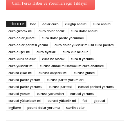
Canlı Forex Haber ve Yorumları için Tıklayın!
ETİKETLER
boe
dolar euro
eurgbp analizi
euro analizi
euro çıkacak mı
euro dolar analiz
euro dolar analizi
euro dolar güncel
euro dolar parite yorumları
euro dolar paritesi yorum
euro dolar yükselir miusd euro paritesi
euro düşer mi
euro fiyatları
euro kur ne olur
euro kuru ne olur
euro ne olacak
euro tl yorumu
euro yükselir mi
eurusd almalı mı satmalı mıeuro analizleri
eurusd çıkar mı
eurusd düşecek mi
eurusd güncel
eurusd parite yorum
eurusd parite yorumları
eurusd parite yorumu
eurusd paritesi
eurusd paritesi yorumu
eurusd yorum
eurusd yorumları
eurusd yorumu
eurusd yükselecek mi
eurusd yükselir mi
fed
gbpusd
ingiltere
pound dolar yorumu
sterlin dolar