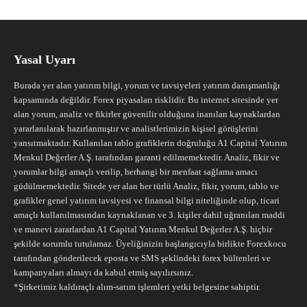
Yasal Uyarı
Burada yer alan yatırım bilgi, yorum ve tavsiyeleri yatırım danışmanlığı
kapsamında değildir. Forex piyasaları risklidir. Bu internet sitesinde yer
alan yorum, analiz ve fikirler güvenilir olduğuna inanılan kaynaklardan
yararlanılarak hazırlanmıştır ve analistlerimizin kişisel görüşlerini
yansıtmaktadır. Kullanılan tablo grafiklerin doğruluğu A1 Capital Yatırım
Menkul Değerler A.Ş. tarafından garanti edilmemektedir. Analiz, fikir ve
yorumlar bilgi amaçlı verilip, herhangi bir menfaat sağlama amacı
güdülmemektedir. Sitede yer alan her türlü Analiz, fikir, yorum, tablo ve
grafikler genel yatırım tavsiyesi ve finansal bilgi niteliğinde olup, ticari
amaçlı kullanılmasından kaynaklanan ve 3. kişiler dahil uğranılan maddi
ve manevi zararlardan A1 Capital Yatırım Menkul Değerler A.Ş. hiçbir
şekilde sorumlu tutulamaz. Üyeliğinizin başlangıcıyla birlikte Forexkocu
tarafından gönderilecek eposta ve SMS şeklindeki forex bültenleri ve
kampanyaları almayı da kabul etmiş sayılırsınız.
*Şirketimiz kaldıraçlı alım-satım işlemleri yetki belgesine sahiptir.