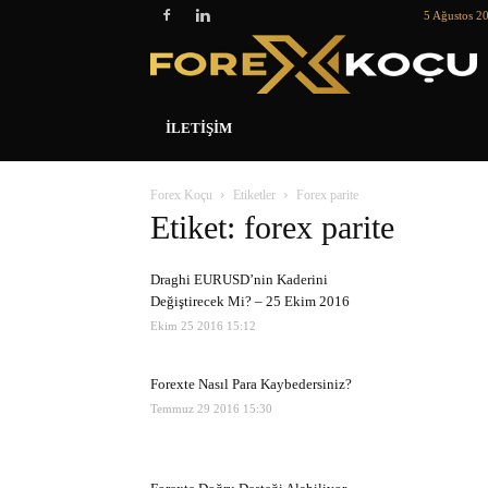
5 Ağustos 2
İLETIŞIM
Forex Koçu
Etiketler
Forex parite
Etiket: forex parite
Draghi EURUSD’nin Kaderini
Değiştirecek Mi? – 25 Ekim 2016
Ekim 25 2016 15:12
Forexte Nasıl Para Kaybedersiniz?
Temmuz 29 2016 15:30