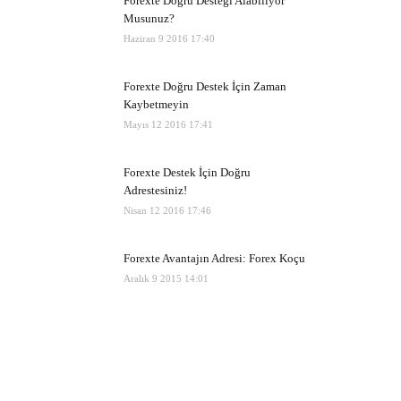
Forexte Doğru Desteği Alabiliyor
Musunuz?
Haziran 9 2016 17:40
Forexte Doğru Destek İçin Zaman
Kaybetmeyin
Mayıs 12 2016 17:41
Forexte Destek İçin Doğru
Adrestesiniz!
Nisan 12 2016 17:46
Forexte Avantajın Adresi: Forex Koçu
Aralık 9 2015 14:01