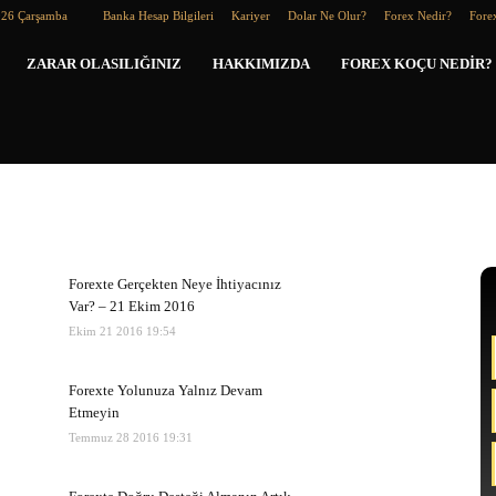
026 Çarşamba
Banka Hesap Bilgileri
Kariyer
Dolar Ne Olur?
Forex Nedir?
Forex
Forex
ZARAR OLASILIĞINIZ
HAKKIMIZDA
FOREX KOÇU NEDIR?
Koçu
Forexte Gerçekten Neye İhtiyacınız
Var? – 21 Ekim 2016
Ekim 21 2016 19:54
Forexte Yolunuza Yalnız Devam
Etmeyin
Temmuz 28 2016 19:31