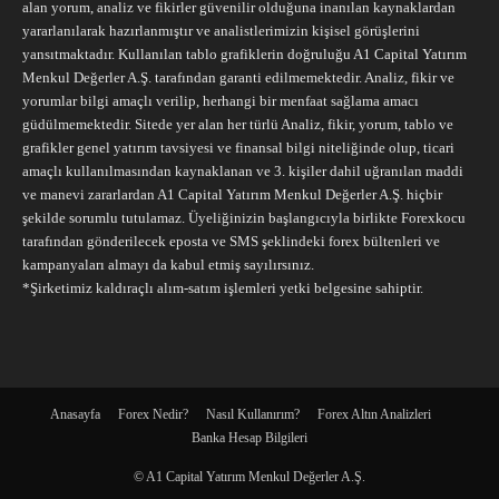
alan yorum, analiz ve fikirler güvenilir olduğuna inanılan kaynaklardan
yararlanılarak hazırlanmıştır ve analistlerimizin kişisel görüşlerini
yansıtmaktadır. Kullanılan tablo grafiklerin doğruluğu A1 Capital Yatırım
Menkul Değerler A.Ş. tarafından garanti edilmemektedir. Analiz, fikir ve
yorumlar bilgi amaçlı verilip, herhangi bir menfaat sağlama amacı
güdülmemektedir. Sitede yer alan her türlü Analiz, fikir, yorum, tablo ve
grafikler genel yatırım tavsiyesi ve finansal bilgi niteliğinde olup, ticari
amaçlı kullanılmasından kaynaklanan ve 3. kişiler dahil uğranılan maddi
ve manevi zararlardan A1 Capital Yatırım Menkul Değerler A.Ş. hiçbir
şekilde sorumlu tutulamaz. Üyeliğinizin başlangıcıyla birlikte Forexkocu
tarafından gönderilecek eposta ve SMS şeklindeki forex bültenleri ve
kampanyaları almayı da kabul etmiş sayılırsınız.
*Şirketimiz kaldıraçlı alım-satım işlemleri yetki belgesine sahiptir.
Anasayfa
Forex Nedir?
Nasıl Kullanırım?
Forex Altın Analizleri
Banka Hesap Bilgileri
© A1 Capital Yatırım Menkul Değerler A.Ş.