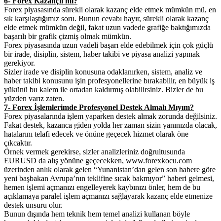
6- Forex Kazançlı mı?
Forex piyasasında sürekli olarak kazanç elde etmek mümkün mü, en
sık karşılaştığımız soru. Bunun cevabı hayır, sürekli olarak kazanç
elde etmek mümkün değil, fakat uzun vadede grafiğe baktığımızda
başarılı bir grafik çizmiş olmak mümkün.
Forex piyasasında uzun vadeli başarı elde edebilmek için çok güçlü
bir irade, disiplin, sistem, haber takibi ve piyasa analizi yapmak
gerekiyor.
Sizler irade ve disiplin konusuna odaklanırken, sistem, analiz ve
haber takibi konusunu işin profesyonellerine bırakabilir, en büyük iş
yükünü bu kalem ile ortadan kaldırmış olabilirsiniz. Bizler de bu
yüzden varız zaten.
7- Forex İşlemlerimde Profesyonel Destek Almalı Mıyım?
Forex piyasalarında işlem yaparken destek almak zorunda değilsiniz.
Fakat destek, kazanca giden yolda her zaman sizin yanınızda olacak,
hatalarını telafi edecek ve önüne geçecek hizmet olarak öne
çıkcaktır.
Örnek vermek gerekirse, sizler analizleriniz doğrultusunda
EURUSD da alış yönüne geçecekken, www.forexkocu.com
üzerinden anlık olarak gelen “Yunanistan’dan gelen son habere göre
yeni başbakan Avrupa’nın teklifine sıcak bakmıyor” haberi gelmesi,
hemen işlemi açmanızı engelleyerek kaybınızı önler, hem de bu
açıklamaya paralel işlem açmanızı sağlayarak kazanç elde etmenize
destek unsuru olur.
Bunun dışında hem teknik hem temel analizi kullanan böyle