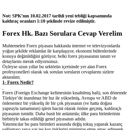
Not: SPK’nın 10.02.2017 tarihli yeni tebliği kapsamında
kaldıraç oranları 1:10 şeklinde revize edilmiştir.
Forex Hk. Bazı Sorulara Cevap Verelim
Muhtemelen Forex piyasası hakkında internet ve televizyonlarda
yoğun şekilde reklamlar ile karşılaşıyor, ekonomi bültenlerinde
konuya değinildiğini görüyor, belki forex piyasasının tanım ve
detaylarını merak ediyorsunuz.
Öyleyse uzun yıllar bu sektörün içerisinde yer alan Forex
profesyonelleri olarak sık sorulan soruların cevaplarını sizlere
aktaralım;
1- Forex Nedir?
Forex (Foreign Exchange kelimesinin kısaltılmış hali), son dönemde
Türkiye’de inanılmaz bir hız ile yükselmiş, Avrupa ve ABD de
önlenemez bir yükseliş ile bir çok piyasanın (ve hatta doğası
yapısıyla tamamının) işlem hacmi olarak önüne geçmiş, kaldıraçlı
piyasanın ismidir. Daha basit bir anlatımla; ülke para birimlerinin
birbiriyle takas edildiği genel piyasanın adıdır.
Yatırımcılar bu para birimleri arasında değiş tokuş yaparak kazanç
sağlamayı veya var ise kur risklerini minimize etme amaç edinerek