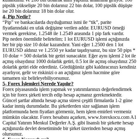
pipslik yükselişte 20 bin dolarınız 22 bin dolar, 100 pipslik düşüşte
ise 20 bin dolarınız 18 bin dolar olur.
4- Pip Nedir?
“Pip” ve bankacılarda duyduğumuz ismi ile “tik”, parite
fiyatlarındaki en ufak değişime verilen addır. EURUSD örneği
vermek gerekirse, 1.2548 ile 1.2549 arasında 1 pip fark vardır.
Pip neden önemlidir belirtelim; 1 lot EURUSD işlemi açtığınızda
her bir pip size 10 dolar kazandırır. Yani eğer 1.2500 den 1 lot
EURUSD aldınız ve 1.2550 ye kadar taşıdıysanız, bu size 50 pips *
10 dolar = 500 dolarlık bir getiri sunacaktır. Eğer aynı işlemi 2 lot ile
açmış olsaydınız 1000 dolarlık getiri, 0.5 lot ile açmış olsaydınız 250
dolarlık getiri elde ederdiniz. Gördüğünüz gibi kaldıracınızı kendiniz
ayarlıyor, gelir ve riskinizi o an açtığınız işlem hacmine göre
tamamen siz belirleyebiliyorsunuz.
5- Forex İşlemleri Nerede Yapılır?
Forex piyasasında işlem yapmak ve yatırımlarınızı değerlendirmek
için bir forex şirketi tercih edip hesap açmanız gerekmektedir.
Güncel şartlar altında hesap açma süresi çeşitli firmalarda 1-2 güne
kadar inmiş durumdadır. Bu şirketlerden size sağlanan işlem
platformunda hem fiyatları görmeniz, hem işlem emirleri vermeniz
mümkün olacaktır. Forex hesabını açarken, www.forexkocu.com A1
Capital Yatırım Menkul Değerler A.Ş. gibi lisanslı bir şirkette hesap
açtığınızda devlet denetiminde bir şirket üzerinden hesap açmış
olursunuz.