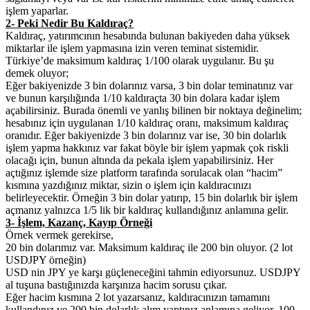
işlem yaparlar.
2- Peki Nedir Bu Kaldıraç?
Kaldıraç, yatırımcının hesabında bulunan bakiyeden daha yüksek
miktarlar ile işlem yapmasına izin veren teminat sistemidir.
Türkiye’de maksimum kaldıraç 1/100 olarak uygulanır. Bu şu
demek oluyor;
Eğer bakiyenizde 3 bin dolarınız varsa, 3 bin dolar teminatınız var
ve bunun karşılığında 1/10 kaldıraçta 30 bin dolara kadar işlem
açabilirsiniz. Burada önemli ve yanlış bilinen bir noktaya değinelim;
hesabınız için uygulanan 1/10 kaldıraç oranı, maksimum kaldıraç
oranıdır. Eğer bakiyenizde 3 bin dolarınız var ise, 30 bin dolarlık
işlem yapma hakkınız var fakat böyle bir işlem yapmak çok riskli
olacağı için, bunun altında da pekala işlem yapabilirsiniz. Her
açtığınız işlemde size platform tarafında sorulacak olan “hacim”
kısmına yazdığınız miktar, sizin o işlem için kaldıracınızı
belirleyecektir. Örneğin 3 bin dolar yatırıp, 15 bin dolarlık bir işlem
açmanız yalnızca 1/5 lik bir kaldıraç kullandığınız anlamına gelir.
3- İşlem, Kazanç, Kayıp Örneği
Örnek vermek gerekirse,
20 bin dolarımız var. Maksimum kaldıraç ile 200 bin oluyor. (2 lot
USDJPY örneğin)
USD nin JPY ye karşı güçleneceğini tahmin ediyorsunuz. USDJPY
al tuşuna bastığınızda karşınıza hacim sorusu çıkar.
Eğer hacim kısmına 2 lot yazarsanız, kaldıracınızın tamamını
kullandınız ve 200 bin dolarlık alım yaptınız anlamına geliyor. 100