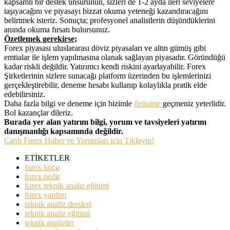
kapsamlı bir destek unsurunun, sizleri de 1-2 ayda ileri seviyelere
taşıyacağını ve piyasayı bizzat okuma yeteneği kazandıracağını
belirtmek isteriz. Sonuçta; profesyonel analistlerin düşündüklerini
anında okuma fırsatı bulursunuz.
Özetlemek gerekirse;
Forex piyasası uluslararası döviz piyasaları ve altın gümüş gibi
emtialar ile işlem yapılmasına olanak sağlayan piyasadır. Göründüğü
kadar riskli değildir. Yatırımcı kendi riskini ayarlayabilir. Forex
Şirketlerinin sizlere sunacağı platform üzerinden bu işlemlerinizi
gerçekleştirebilir, deneme hesabı kullanıp kolaylıkla pratik elde
edebilirsiniz.
Daha fazla bilgi ve deneme için bizimle
iletişime
geçmeniz yeterlidir.
Bol kazançlar dileriz.
Burada yer alan yatırım bilgi, yorum ve tavsiyeleri yatırım
danışmanlığı kapsamında değildir.
Canlı Forex Haber ve Yorumları için Tıklayın!
ETİKETLER
forex koçu
forex nedir
forex teknik analiz eğitimi
forex yardım
teknik analiz dersleri
teknik analiz eğitimi
teknik analizler