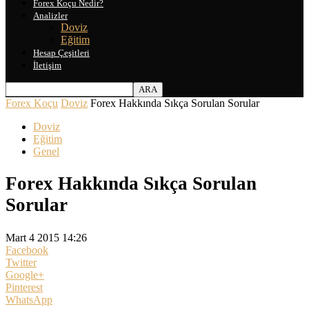
Forex Koçu Nedir?
Analizler
Doviz
Eğitim
Hesap Çeşitleri
İletişim
Forex Koçu
Doviz
Forex Hakkında Sıkça Sorulan Sorular
Doviz
Eğitim
Genel
Forex Hakkında Sıkça Sorulan
Sorular
Mart 4 2015 14:26
Facebook
Twitter
Google+
Pinterest
WhatsApp