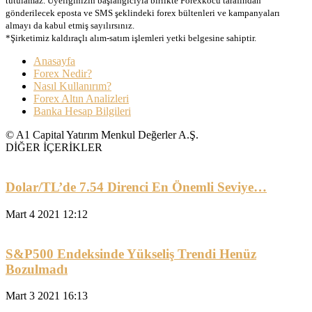
tutulamaz. Üyeliğinizin başlangıcıyla birlikte Forexkocu tarafından
gönderilecek eposta ve SMS şeklindeki forex bültenleri ve kampanyaları
almayı da kabul etmiş sayılırsınız.
*Şirketimiz kaldıraçlı alım-satım işlemleri yetki belgesine sahiptir.
Anasayfa
Forex Nedir?
Nasıl Kullanırım?
Forex Altın Analizleri
Banka Hesap Bilgileri
© A1 Capital Yatırım Menkul Değerler A.Ş.
DİĞER İÇERİKLER
Dolar/TL’de 7.54 Direnci En Önemli Seviye…
Mart 4 2021 12:12
S&P500 Endeksinde Yükseliş Trendi Henüz
Bozulmadı
Mart 3 2021 16:13