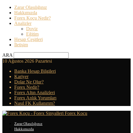
Zarar Olasılığınız
Hakkımızda
Forex Koçu Nedir?
Analizler
Doviz
Eğitim
Hesap Çeşitleri
İletişim
ARA
10 Ağustos 2026 Pazartesi
Banka Hesap Bilgileri
Kariyer
Dolar Ne Olur?
Forex Nedir?
Forex Altın Analizleri
Forex Anlık Yorumları
Nasıl FK Kullanırım?
Forex Koçu
Zarar Olasılığınız
Hakkımızda