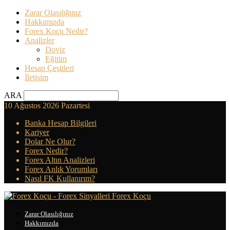
Zarar Olasılığınız
Hakkımızda
Forex Koçu Nedir?
Analizler
Doviz
Eğitim
Hesap Çeşitleri
İletişim
ARA
10 Ağustos 2026 Pazartesi
Banka Hesap Bilgileri
Kariyer
Dolar Ne Olur?
Forex Nedir?
Forex Altın Analizleri
Forex Anlık Yorumları
Nasıl FK Kullanırım?
Forex Koçu
Zarar Olasılığınız
Hakkımızda