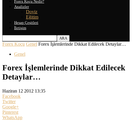
Forex Koçu Nedir?
Analizler
Doviz
Eğitim
Hesap Çeşitleri
İletişim
Forex Koçu
Genel
Forex İşlemlerinde Dikkat Edilecek Detaylar…
Genel
Forex İşlemlerinde Dikkat Edilecek
Detaylar…
Haziran 12 2012 13:35
Facebook
Twitter
Google+
Pinterest
WhatsApp