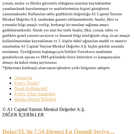
yorum, analiz ve fikirler güvenilir olduğuna inanılan kaynaklardan
yararlanılarak hazırlanmıştır ve analistlerimizin kişisel görüşlerini
yansıtmaktadır. Kullanılan tablo grafiklerin doğruluğu A1 Capital Yatırım
Menkul Değerler A.Ş. tarafından garanti edilmemektedir. Analiz, fikir ve
yorumlar bilgi amaçlı verilip, herhangi bir menfaat sağlama amacı
güdülmemektedir. Sitede yer alan her türlü Analiz, fikir, yorum, tablo ve
grafikler genel yatırım tavsiyesi ve finansal bilgi niteliğinde olup, ticari amaçlı
kullanılmasından kaynaklanan ve 3. kişiler dahil uğranılan maddi ve manevi
zararlardan A1 Capital Yatırım Menkul Değerler A.Ş. hiçbir şekilde sorumlu
tutulamaz. Üyeliğinizin başlangıcıyla birlikte Forexkocu tarafından
gönderilecek eposta ve SMS şeklindeki forex bültenleri ve kampanyaları
almayı da kabul etmiş sayılırsınız.
*Şirketimiz kaldıraçlı alım-satım işlemleri yetki belgesine sahiptir.
Anasayfa
Forex Nedir?
Nasıl Kullanırım?
Forex Altın Analizleri
Banka Hesap Bilgileri
© A1 Capital Yatırım Menkul Değerler A.Ş.
DİĞER İÇERİKLER
Dolar/TL’de 7.54 Direnci En Önemli Seviye…