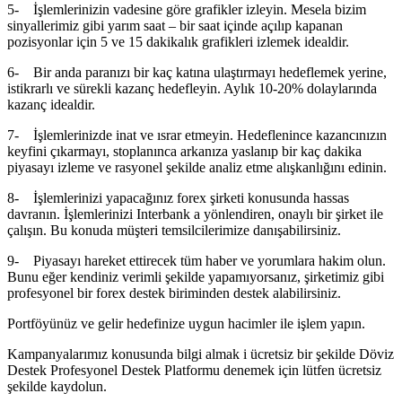
5- İşlemlerinizin vadesine göre grafikler izleyin. Mesela bizim
sinyallerimiz gibi yarım saat – bir saat içinde açılıp kapanan
pozisyonlar için 5 ve 15 dakikalık grafikleri izlemek idealdir.
6- Bir anda paranızı bir kaç katına ulaştırmayı hedeflemek yerine,
istikrarlı ve sürekli kazanç hedefleyin. Aylık 10-20% dolaylarında
kazanç idealdir.
7- İşlemlerinizde inat ve ısrar etmeyin. Hedeflenince kazancınızın
keyfini çıkarmayı, stoplanınca arkanıza yaslanıp bir kaç dakika
piyasayı izleme ve rasyonel şekilde analiz etme alışkanlığını edinin.
8- İşlemlerinizi yapacağınız forex şirketi konusunda hassas
davranın. İşlemlerinizi Interbank a yönlendiren, onaylı bir şirket ile
çalışın. Bu konuda müşteri temsilcilerimize danışabilirsiniz.
9- Piyasayı hareket ettirecek tüm haber ve yorumlara hakim olun.
Bunu eğer kendiniz verimli şekilde yapamıyorsanız, şirketimiz gibi
profesyonel bir forex destek biriminden destek alabilirsiniz.
Portföyünüz ve gelir hedefinize uygun hacimler ile işlem yapın.
Kampanyalarımız konusunda bilgi almak i ücretsiz bir şekilde Döviz
Destek Profesyonel Destek Platformu denemek için lütfen ücretsiz
şekilde kaydolun.