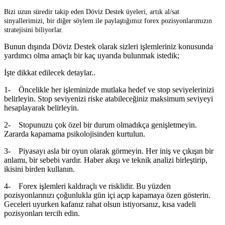
Bizi uzun süredir takip eden Döviz Destek üyeleri, artık al/sat
sinyallerimizi, bir diğer söylem ile paylaştığımız forex pozisyonlarımızın
stratejisini biliyorlar.
Bunun dışında Döviz Destek olarak sizleri işlemleriniz konusunda
yardımcı olma amaçlı bir kaç uyarıda bulunmak istedik;
İşte dikkat edilecek detaylar..
1- Öncelikle her işleminizde mutlaka hedef ve stop seviyelerinizi
belirleyin. Stop seviyenizi riske atabileceğiniz maksimum seviyeyi
hesaplayarak belirleyin.
2- Stopunuzu çok özel bir durum olmadıkça genişletmeyin.
Zararda kapamama psikolojisinden kurtulun.
3- Piyasayı asla bir oyun olarak görmeyin. Her iniş ve çıkışın bir
anlamı, bir sebebi vardır. Haber akışı ve teknik analizi birleştirip,
ikisini birden kullanın.
4- Forex işlemleri kaldıraçlı ve risklidir. Bu yüzden
pozisyonlarınızı çoğunlukla gün içi açıp kapamaya özen gösterin.
Geceleri uyurken kafanız rahat olsun istiyorsanız, kısa vadeli
pozisyonları tercih edin.